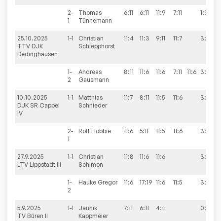
2-
Thomas
6:11
6:11
11:9
7:11
1:3
1
Tünnemann
25.10.2025
1-1
Christian
11:4
11:3
9:11
11:7
3:1
TTV DJK
Schlepphorst
Dedinghausen
1-
Andreas
8:11
11:6
11:6
7:11
11:6
3:2
2
Gausmann
10.10.2025
1-1
Matthias
11:7
8:11
11:5
11:6
3:1
DJK SR Cappel
Schnieder
IV
2-
Rolf
Hobbie
11:6
5:11
11:5
11:6
3:1
1
27.9.2025
1-1
Christian
11:8
11:6
11:6
3:0
LTV Lippstadt III
Schimon
1-
Hauke
Gregor
11:6
17:19
11:6
11:5
3:1
2
5.9.2025
1-1
Jannik
7:11
6:11
4:11
0:3
TV Büren II
Kappmeier