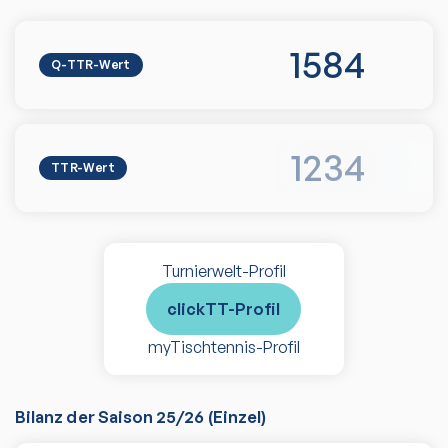
1584
Q-TTR-Wert
1234
TTR-Wert
Turnierwelt-Profil
clickTT-Profil
myTischtennis-Profil
Bilanz der Saison
25/26
(
Einzel
)