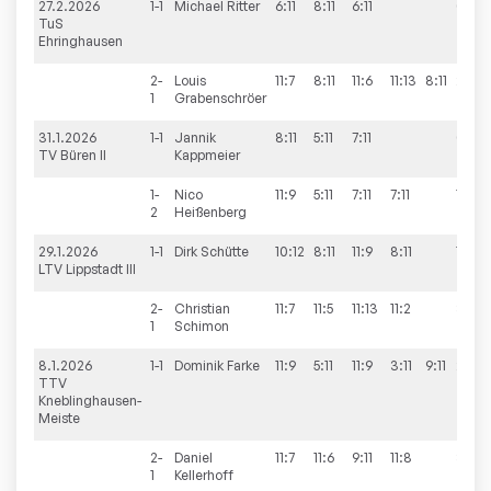
27.2.2026
1-1
Michael
Ritter
6:11
8:11
6:11
0:3
TuS
Ehringhausen
2-
Louis
11:7
8:11
11:6
11:13
8:11
2:3
1
Grabenschröer
31.1.2026
1-1
Jannik
8:11
5:11
7:11
0:3
TV Büren II
Kappmeier
1-
Nico
11:9
5:11
7:11
7:11
1:3
2
Heißenberg
29.1.2026
1-1
Dirk
Schütte
10:12
8:11
11:9
8:11
1:3
LTV Lippstadt III
2-
Christian
11:7
11:5
11:13
11:2
3:1
1
Schimon
8.1.2026
1-1
Dominik
Farke
11:9
5:11
11:9
3:11
9:11
2:3
TTV
Kneblinghausen-
Meiste
2-
Daniel
11:7
11:6
9:11
11:8
3:1
1
Kellerhoff