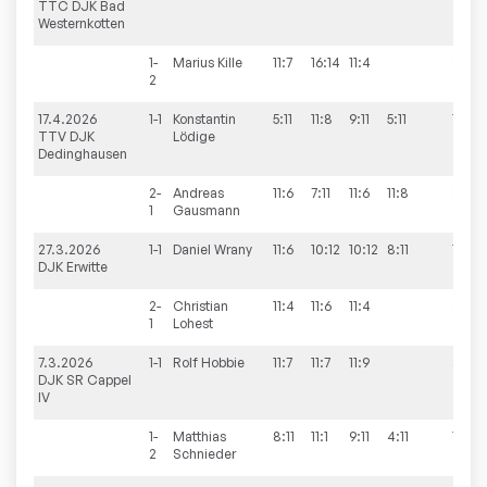
TTC DJK Bad
Westernkotten
1-
Marius
Kille
11:7
16:14
11:4
3:0
2
17.4.2026
1-1
Konstantin
5:11
11:8
9:11
5:11
1:3
TTV DJK
Lödige
Dedinghausen
2-
Andreas
11:6
7:11
11:6
11:8
3:1
1
Gausmann
27.3.2026
1-1
Daniel
Wrany
11:6
10:12
10:12
8:11
1:3
DJK Erwitte
2-
Christian
11:4
11:6
11:4
3:0
1
Lohest
7.3.2026
1-1
Rolf
Hobbie
11:7
11:7
11:9
3:0
DJK SR Cappel
IV
1-
Matthias
8:11
11:1
9:11
4:11
1:3
2
Schnieder