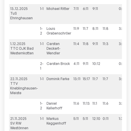
13.12.2025
1-1
Michael
Ritter
7:11
6:11
9:11
0:3
TuS
Ehringhausen
1-
Louis
11:9
11:7
8:11
11:8
3:1
2
Grabenschröer
1.12.2025
1-1
Carsten
11:4
11:8
9:11
11:3
3:1
TTC DJK Bad
Deckert-
Westernkotten
Wendler
2-
Carsten
Brock
4:11
9:11
10:12
0:3
1
22.11.2025
1-1
Dominik
Farke
13:11
15:17
11:7
11:7
3:1
TTV
Kneblinghausen-
Meiste
1-
Daniel
11:6
11:13
11:1
11:6
3:1
2
Kellerhoff
21.11.2025
1-1
Markus
5:11
5:11
12:10
0:11
1:3
SV RW
Keggenhoff
Westönnen