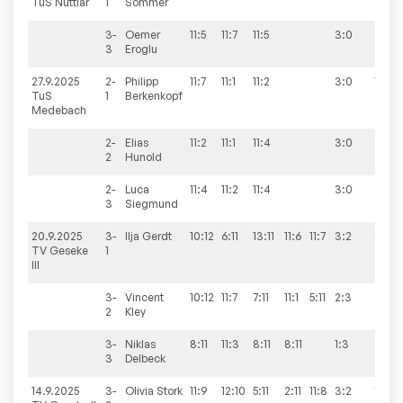
TuS Nuttlar
1
Sommer
3-
Oemer
11:5
11:7
11:5
3:0
3
Eroglu
27.9.2025
2-
Philipp
11:7
11:1
11:2
3:0
10:0
TuS
1
Berkenkopf
Medebach
2-
Elias
11:2
11:1
11:4
3:0
2
Hunold
2-
Luca
11:4
11:2
11:4
3:0
3
Siegmund
20.9.2025
3-
Ilja
Gerdt
10:12
6:11
13:11
11:6
11:7
3:2
8:2
TV Geseke
1
III
3-
Vincent
10:12
11:7
7:11
11:1
5:11
2:3
2
Kley
3-
Niklas
8:11
11:3
8:11
8:11
1:3
3
Delbeck
14.9.2025
3-
Olivia
Stork
11:9
12:10
5:11
2:11
11:8
3:2
7:3