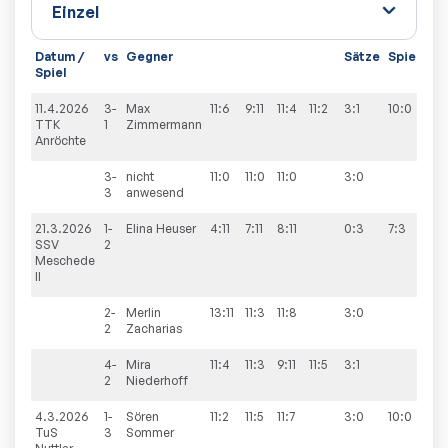
Datum /
vs
Gegner
Sätze
Spiele
Spiel
11.4.2026
3-
Max
11:6
9:11
11:4
11:2
3:1
10:0
TTK
1
Zimmermann
Anröchte
3-
nicht
11:0
11:0
11:0
3:0
3
anwesend
21.3.2026
1-
Elina
Heuser
4:11
7:11
8:11
0:3
7:3
SSV
2
Meschede
II
2-
Merlin
13:11
11:3
11:8
3:0
2
Zacharias
4-
Mira
11:4
11:3
9:11
11:5
3:1
2
Niederhoff
4.3.2026
1-
Sören
11:2
11:5
11:7
3:0
10:0
TuS
3
Sommer