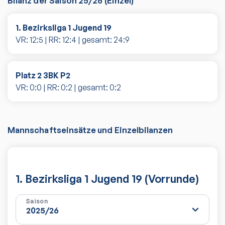
Bilanz der Saison
25/26
(
Einzel
)
1. Bezirksliga 1 Jugend 19
VR:
12
:
5
| RR:
12
:
4
| gesamt:
24
:
9
Platz 2 3BK P2
VR:
0
:
0
| RR:
0
:
2
| gesamt:
0
:
2
Mannschaftseinsätze und Einzelbilanzen
1. Bezirksliga 1 Jugend 19 (Vorrunde)
Saison