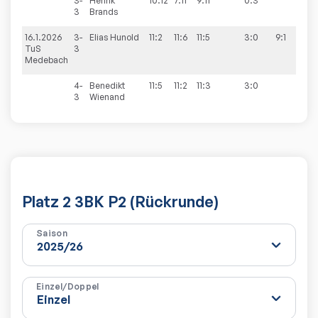
3-
Henrik
10:12
7:11
9:11
0:3
3
Brands
16.1.2026
3-
Elias
Hunold
11:2
11:6
11:5
3:0
9:1
TuS
3
Medebach
4-
Benedikt
11:5
11:2
11:3
3:0
3
Wienand
Platz 2 3BK P2 (Rückrunde)
Saison
Einzel/Doppel