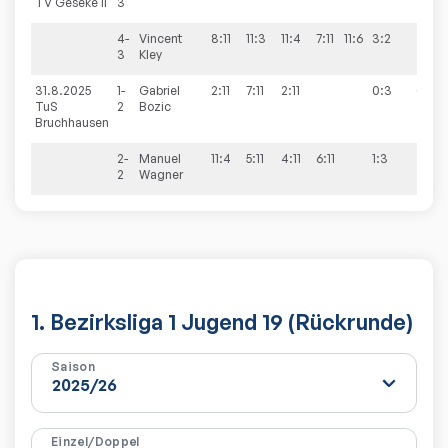
TV Geseke II
3
4-
Vincent
8:11
11:3
11:4
7:11
11:6
3:2
3
Kley
31.8.2025
1-
Gabriel
2:11
7:11
2:11
0:3
0:10
TuS
2
Bozic
Bruchhausen
2-
Manuel
11:4
5:11
4:11
6:11
1:3
2
Wagner
1. Bezirksliga 1 Jugend 19 (Rückrunde)
Saison
Einzel/Doppel