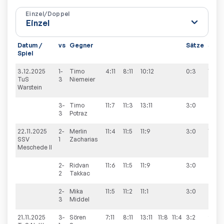
Einzel/Doppel
Datum /
vs
Gegner
Sätze
Spie
Spiel
3.12.2025
1-
Timo
4:11
8:11
10:12
0:3
7:3
TuS
3
Niemeier
Warstein
3-
Timo
11:7
11:3
13:11
3:0
3
Potraz
22.11.2025
2-
Merlin
11:4
11:5
11:9
3:0
7:3
SSV
1
Zacharias
Meschede II
2-
Ridvan
11:6
11:5
11:9
3:0
2
Takkac
2-
Mika
11:5
11:2
11:1
3:0
3
Middel
21.11.2025
3-
Sören
7:11
8:11
13:11
11:8
11:4
3:2
9:1