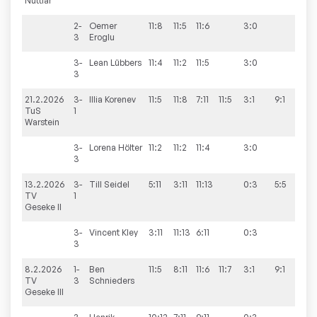
Nuttlar
2-
Oemer
11:8
11:5
11:6
3:0
3
Eroglu
3-
Lean
Lübbers
11:4
11:2
11:5
3:0
3
21.2.2026
3-
Illia
Korenev
11:5
11:8
7:11
11:5
3:1
9:1
TuS
1
Warstein
3-
Lorena
Hölter
11:2
11:2
11:4
3:0
3
13.2.2026
3-
Till
Seidel
5:11
3:11
11:13
0:3
5:5
TV
1
Geseke II
3-
Vincent
Kley
3:11
11:13
6:11
0:3
3
8.2.2026
1-
Ben
11:5
8:11
11:6
11:7
3:1
9:1
TV
3
Schnieders
Geseke III