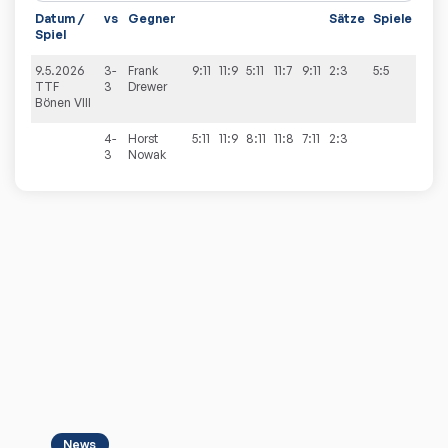
Datum /
vs
Gegner
Sätze
Spiele
Spiel
9.5.2026
3-
Frank
9:11
11:9
5:11
11:7
9:11
2:3
5:5
TTF
3
Drewer
Bönen VIII
4-
Horst
5:11
11:9
8:11
11:8
7:11
2:3
3
Nowak
News