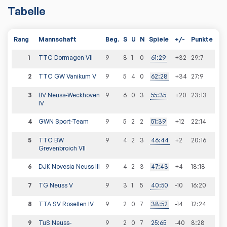
Tabelle
Rang
Mannschaft
Beg.
S
U
N
Spiele
+/-
Punkte
1
TTC Dormagen VII
9
8
1
0
61
:
29
+32
29
:
7
2
TTC GW Vanikum V
9
5
4
0
62
:
28
+34
27
:
9
3
BV Neuss-Weckhoven
9
6
0
3
55
:
35
+20
23
:
13
IV
4
GWN Sport-Team
9
5
2
2
51
:
39
+12
22
:
14
5
TTC BW
9
4
2
3
46
:
44
+2
20
:
16
Grevenbroich VII
6
DJK Novesia Neuss III
9
4
2
3
47
:
43
+4
18
:
18
7
TG Neuss V
9
3
1
5
40
:
50
-10
16
:
20
8
TTA SV Rosellen IV
9
2
0
7
38
:
52
-14
12
:
24
9
TuS Neuss-
9
2
0
7
25
:
65
-40
8
:
28