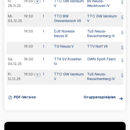
Fr.
19:30
v
1
TTC GW Vanikum
BV Neuss-
28.11.25
V
Weckhoven IV
Mi.
19:30
1
TTC BW
TTC GW Vanikum
03.12.25
Grevenbroich VII
V
19:30
1
DJK Novesia
TuS Neuss-
Neuss III
Reuschenberg IV
19:30
1
TG Neuss V
TTV Norf VII
Sa.
18:30
1
TTA SV Rosellen
GWN Sport-Team
06.12.25
IV
Fr.
19:30
v
1
TTC GW Vanikum
TuS Neuss-
12.12.25
V
Reuschenberg IV
PDF-Version
Gruppenspielplan