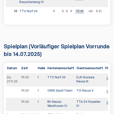
Reuschenberg IV
10
TTV Norf VII
9
0
0
9
25
:
65
-40
5
:
31
Spielplan
(Vorläufiger Spielplan Vorrunde
bis 14.07.2025)
Datum
Zeit
Halle
Heimmannschaft
Gastmannschaft
PDF
Do.
19:30
1
TTV Norf VII
DJK Novesia
27.11.25
Neuss III
19:30
1
GWN Sport-Team
TG Neuss V
19:30
1
BV Neuss-
TTA SV Rosellen
Weckhoven IV
IV