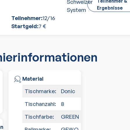
Teilnehmer &
Schweizer
Ergebnisse
System
Teilnehmer:
12
/
16
Startgeld:
7
€
nierinformationen
Material
Tischmarke:
Donic
Tischanzahl:
8
Tischfarbe:
GREEN
en
Ballmarke:
GEWO