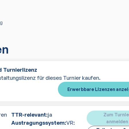
ng
en
 Turnierlizenz
taltungslizenz für dieses Turnier kaufen.
Erwerbbare Lizenzen anze
ren
TTR-relevant:
ja
Zum Turnie
anmelden
Austragungssystem:
VR: