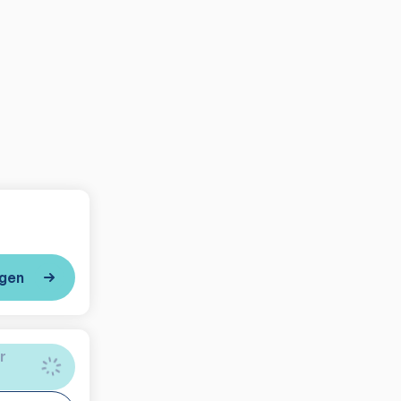
igen
r