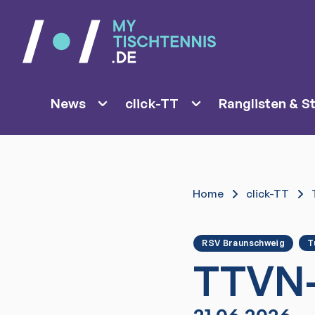
News
click-TT
Ranglisten & St
Home
click-TT
RSV Braunschweig
T
TTVN-