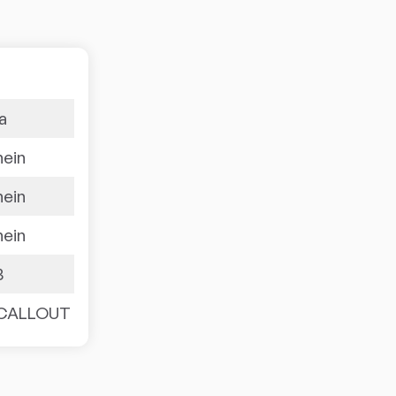
ja
nein
nein
nein
3
CALLOUT