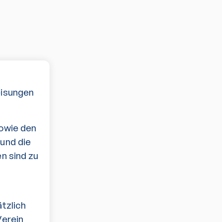
eisungen
sowie den
und die
n sind zu
tzlich
Verein