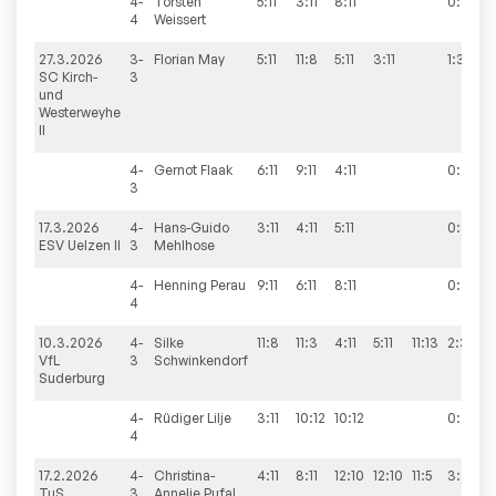
4-
Torsten
5:11
3:11
8:11
0:3
4
Weissert
27.3.2026
3-
Florian
May
5:11
11:8
5:11
3:11
1:3
SC Kirch-
3
und
Westerweyhe
II
4-
Gernot
Flaak
6:11
9:11
4:11
0:3
3
17.3.2026
4-
Hans-Guido
3:11
4:11
5:11
0:3
ESV Uelzen II
3
Mehlhose
4-
Henning
Perau
9:11
6:11
8:11
0:3
4
10.3.2026
4-
Silke
11:8
11:3
4:11
5:11
11:13
2:3
VfL
3
Schwinkendorf
Suderburg
4-
Rüdiger
Lilje
3:11
10:12
10:12
0:3
4
17.2.2026
4-
Christina-
4:11
8:11
12:10
12:10
11:5
3:2
TuS
3
Annelie
Pufal