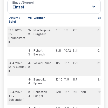
Einzel/Doppel
Datum /
vs
Gegner
Sätze
Spiel
17.4.2026
3-
Nis-Benjamin
2:11
1:11
9:11
0:3
SV
3
Burghard
Holdenstedt
III
4-
Robert
8:11
10:12
3:11
0:3
3
Bielesch
14.4.2026
4-
Volker
Heuer
11:7
11:7
13:11
3:0
MTV Gerdau
3
III
4-
Benedikt
12:10
11:5
11:7
3:0
4
Eppen
10.4.2026
3-
Sebastian
3:11
11:7
5:11
9:11
1:3
TSV
4
Pengel
Suhlendorf