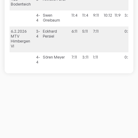
Bodenteich
4-
Swen
11:4
11:4
9:11
10:12
11:9
3:2
4
Greibaum
6.2.2026
3-
Eckhard
6:11
5:11
7:11
0:3
MTV
4
Persiel
Himbergen
VI
4-
Sören
Meyer
7:11
3:11
1:11
0:3
4