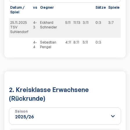
Datum /
vs
Gegner
Sätze
Spiele
Spiel
25.11.2025
4-
Eckhard
5:11
11:13
3:11
0:3
3:7
TSV
3
Schneider
Suhlendorf
4-
Sebastian
4:11
8:11
5:11
0:3
4
Pengel
2. Kreisklasse Erwachsene
(Rückrunde)
Saison