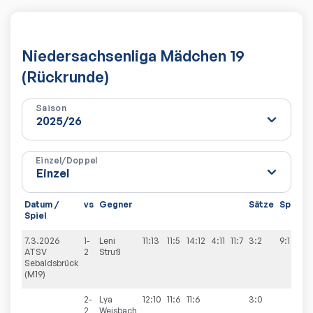
Niedersachsenliga Mädchen 19
(Rückrunde)
Saison
Einzel/Doppel
Datum /
vs
Gegner
Sätze
Spiele
Spiel
7.3.2026
1-
Leni
11:13
11:5
14:12
4:11
11:7
3:2
9:1
ATSV
2
Struß
Sebaldsbrück
(M19)
2-
Lya
12:10
11:6
11:6
3:0
2
Weisbach