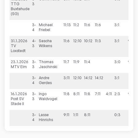
TTG
3
Buxtehude
(SG)
3-
Michael
11:13
11:2
11:6
11:6
3:1
4
Friebel
31.1.2026
4-
Sascha
11:6
12:10
10:12
11:3
3:1
9:1
TV
3
Wilkens
Loxstedt
23.1.2026
3-
Thomas
11:7
11:9
11:4
3:0
9:3
MTV Elm
3
Jaschinski
3-
Andre
3:11
12:10
14:12
14:12
3:1
4
Gerdes
16.1.2026
3-
Ingo
11:8
8:11
11:8
7:11
4:11
2:3
9:5
Post SV
3
Waldvogel
Stade II
3-
Lasse
9:11
1:11
8:11
0:3
4
Hinrichs