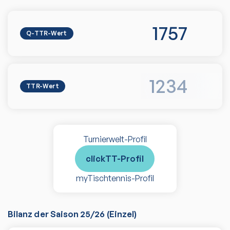
1757
Q-TTR-Wert
1234
TTR-Wert
Turnierwelt-Profil
clickTT-Profil
myTischtennis-Profil
Bilanz der Saison
25/26
(
Einzel
)