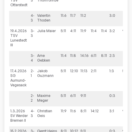
TSV
3
Thomfohrde
Otterstedt
4-
Valentin
11:6
11:7
11:2
3:0
3
Thoden
19.4.2026
3-
Julia
Maier
5:11
4:11
11:9
11:4
11:4
3:2
9:6
TSV
3
Lunestedt
III
3-
Arne
11:4
11:8
14:16
6:11
8:11
2:3
4
Gebken
17.4.2026
2-
Jakob
5:11
12:10
11:13
2:11
1:3
5:9
SG
1
Guzmann
Aumund-
Vegesack
2-
Maxime
5:11
6:11
9:11
0:3
2
Meger
1.3.2026
4-
Christian
11:9
11:6
8:11
14:12
3:1
9:2
SV Werder
3
Geis
Bremen II
15.2.2026
3-
Gerrit
Heins
8:11
10:12
5:11
0:3
9:7