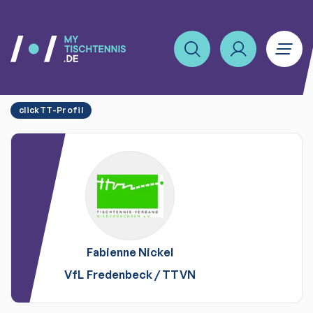
clickTT-Profil
Fabienne
Nickel
VfL Fredenbeck
/
TTVN