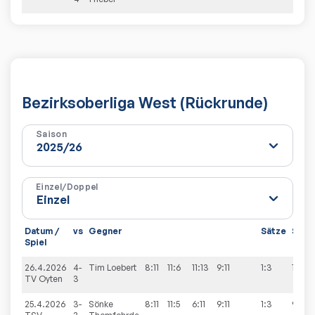
Bezirksoberliga West (Rückrunde)
Saison
Einzel/Doppel
Datum /
vs
Gegner
Sätze
Spiel
Spiel
26.4.2026
4-
Tim
Loebert
8:11
11:6
11:13
9:11
1:3
1:9
TV Oyten
3
25.4.2026
3-
Sönke
8:11
11:5
6:11
9:11
1:3
9:5