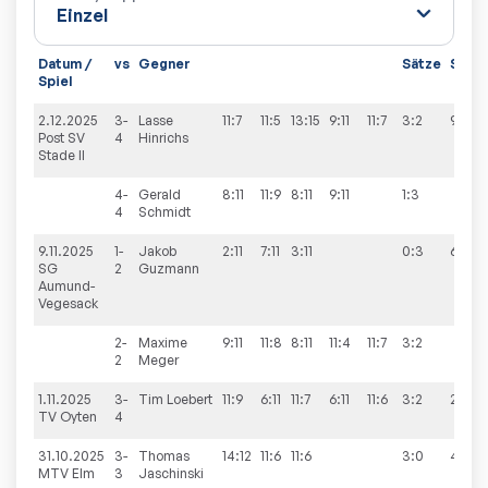
Datum /
vs
Gegner
Sätze
Spiel
Spiel
2.12.2025
3-
Lasse
11:7
11:5
13:15
9:11
11:7
3:2
9:6
Post SV
4
Hinrichs
Stade II
4-
Gerald
8:11
11:9
8:11
9:11
1:3
4
Schmidt
9.11.2025
1-
Jakob
2:11
7:11
3:11
0:3
6:9
SG
2
Guzmann
Aumund-
Vegesack
2-
Maxime
9:11
11:8
8:11
11:4
11:7
3:2
2
Meger
1.11.2025
3-
Tim
Loebert
11:9
6:11
11:7
6:11
11:6
3:2
2:9
TV Oyten
4
31.10.2025
3-
Thomas
14:12
11:6
11:6
3:0
4:9
MTV Elm
3
Jaschinski