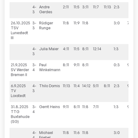
4-
Andre
2:11
11:5
3:11
11:7
11:13
2:3
3
Gerdes
26.10.2025
3-
Rüdiger
11:8
11:9
11:8
3:0
7:9
TSV
3
Runge
Lunestedt
III
4-
Julia
Maier
4:11
11:5
8:11
12:14
1:3
3
21.9.2025
3-
Paul
8:11
9:11
8:11
0:3
9:2
SV Werder
4
Winkelmann
Bremen II
6.9.2025
4-
Thilo
Dornis
11:13
11:4
14:12
5:11
8:11
2:3
9:2
TV
3
Loxstedt
31.8.2025
3-
Gerrit
Heins
9:11
8:11
11:8
7:11
1:3
9:4
TTG
4
Buxtehude
(SG)
4-
Michael
11:8
11:6
11:8
3:0
4
Friebel