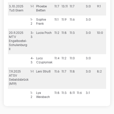
3.10.2025
1-1
Phoebe
11:7
13:11
11:7
3:0
9:1
TuS Ekern
Betten
1-
Sophie
11:1
11:9
11:6
3:0
2
Frank
20.9.2025
3-
Lucia
Poch
11:2
11:8
11:3
3:0
10:0
MTV
3
Engelbostel-
Schulenburg
II
4-
Lucy
11:4
11:2
11:0
3:0
3
Czupryniak
7.9.2025
1-1
Leni
Struß
11:6
11:7
11:8
3:0
8:2
ATSV
Sebaldsbrück
(M19)
1-
Lya
11:8
11:3
8:11
11:6
3:1
2
Weisbach