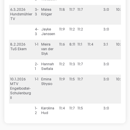
6.3.2026
3-
Malea
11:8
11:7
11:7
3:0
10:0
Hundsmühler
3
Krüger
TV
4-
Jayke
11:9
11:2
11:2
3:0
3
Janssen
8.2.2026
1-1
Meira
11:6
8:11
11:1
11:4
3:1
10:0
TuS Ekern
van der
Slyk
2-
Hannah
11:2
11:3
11:7
3:0
1
Switala
10.1.2026
1-1
Emina
11:9
11:5
11:7
3:0
10:0
MTV
Strysio
Engelbostel-
Schulenburg
II
1-
Karolina
11:4
11:7
11:5
3:0
2
Hud