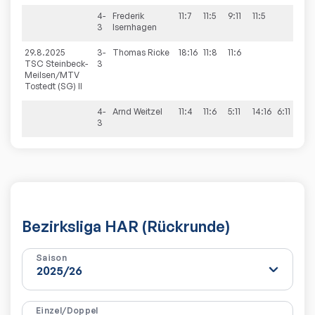
4-
Frederik
11:7
11:5
9:11
11:5
3:1
3
Isernhagen
29.8.2025
3-
Thomas
Ricke
18:16
11:8
11:6
3:0
TSC Steinbeck-
3
Meilsen/MTV
Tostedt (SG) II
4-
Arnd
Weitzel
11:4
11:6
5:11
14:16
6:11
2:3
3
Bezirksliga HAR (Rückrunde)
Saison
Einzel/Doppel