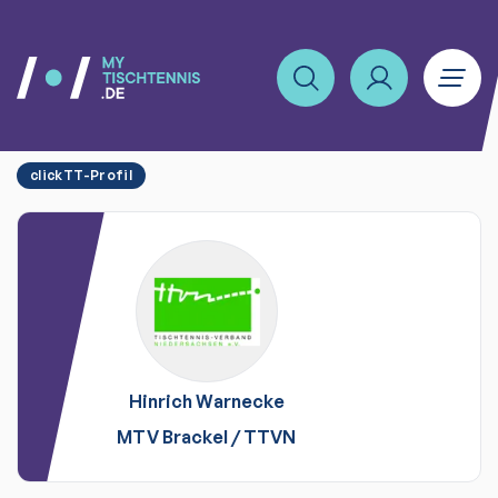
clickTT-Profil
Hinrich
Warnecke
MTV Brackel
/
TTVN