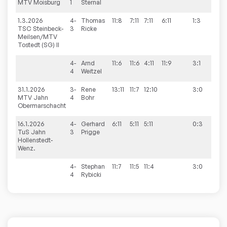
MTV Moisburg
1
Sternal
1.3.2026
4-
Thomas
11:8
7:11
7:11
6:11
1:3
9:5
TSC Steinbeck-
3
Ricke
Meilsen/MTV
Tostedt (SG) II
4-
Arnd
11:6
11:6
4:11
11:9
3:1
4
Weitzel
31.1.2026
3-
Rene
13:11
11:7
12:10
3:0
9:1
MTV Jahn
4
Bohr
Obermarschacht
16.1.2026
4-
Gerhard
6:11
5:11
5:11
0:3
9:6
TuS Jahn
3
Prigge
Hollenstedt-
Wenz.
4-
Stephan
11:7
11:5
11:4
3:0
4
Rybicki