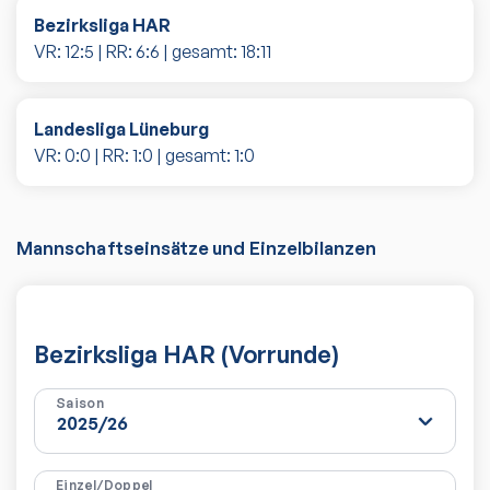
Bezirksliga HAR
VR:
12
:
5
| RR:
6
:
6
| gesamt:
18
:
11
Landesliga Lüneburg
VR:
0
:
0
| RR:
1
:
0
| gesamt:
1
:
0
Mannschaftseinsätze und Einzelbilanzen
Bezirksliga HAR (Vorrunde)
Saison
Einzel/Doppel