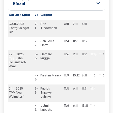
Datum / Spiel
vs
Gegner
Sät
30.11.2025
2-
Finn
6:11
2:11
4:11
0:3
Todtglüsinger
1
Tiedemann
SV
2-
Jan Louis
11:4
11:7
11:8
3:0
2
Gerth
22.11.2025
3-
Gerhard
11:6
9:11
11:9
11:13
11:7
3:2
TuS Jahn
3
Prigge
Hollenstedt-
Wenz.
4-
Karsten
Maack
11:9
10:12
8:11
11:6
11:6
3:2
3
21.11.2025
3-
Patrick
11:8
6:11
11:7
11:4
3:1
TVV Neu
3
Tripcke-
Wulmstorf
Jahnke
4-
Jetmir
11:6
6:11
13:11
11:4
3:1
3
Kabashaj