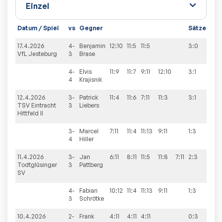
Datum / Spiel
vs
Gegner
Sätze
Spi
17.4.2026
4-
Benjamin
12:10
11:5
11:5
3:0
6:9
VfL Jesteburg
3
Brase
4-
Elvis
11:9
11:7
9:11
12:10
3:1
4
Krajisnik
12.4.2026
3-
Patrick
11:4
11:6
7:11
11:3
3:1
9:5
TSV Eintracht
3
Liebers
Hittfeld II
3-
Marcel
7:11
11:4
11:13
9:11
1:3
4
Hiller
11.4.2026
3-
Jan
6:11
8:11
11:5
11:8
7:11
2:3
3:9
Todtglüsinger
3
Pattberg
SV
4-
Fabian
10:12
11:4
11:13
9:11
1:3
3
Schrötke
10.4.2026
2-
Frank
4:11
4:11
4:11
0:3
1:9