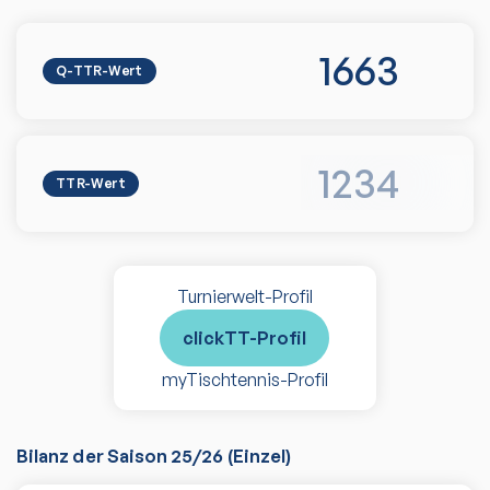
1663
Q-TTR-Wert
1234
TTR-Wert
Turnierwelt-Profil
clickTT-Profil
myTischtennis-Profil
Bilanz der Saison
25/26
(
Einzel
)