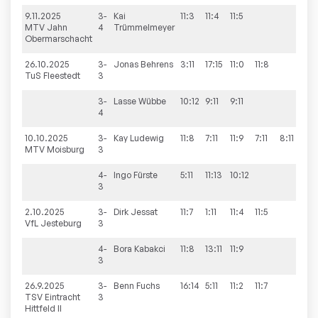
9.11.2025
3-
Kai
11:3
11:4
11:5
3:0
MTV Jahn
4
Trümmelmeyer
Obermarschacht
26.10.2025
3-
Jonas
Behrens
3:11
17:15
11:0
11:8
3:1
TuS Fleestedt
3
3-
Lasse
Wübbe
10:12
9:11
9:11
0:3
4
10.10.2025
3-
Kay
Ludewig
11:8
7:11
11:9
7:11
8:11
2:3
MTV Moisburg
3
4-
Ingo
Fürste
5:11
11:13
10:12
0:3
3
2.10.2025
3-
Dirk
Jessat
11:7
1:11
11:4
11:5
3:1
VfL Jesteburg
3
4-
Bora
Kabakci
11:8
13:11
11:9
3:0
3
26.9.2025
3-
Benn
Fuchs
16:14
5:11
11:2
11:7
3:1
TSV Eintracht
3
Hittfeld II