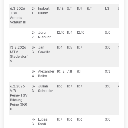
6.3.2026
2-
Ingbert
11:13
3:11
11:9
8:11
1:3
9:1
TSV
1
Bluhm
Arminia
Vöhrum III
2-
Jörg
12:10
11:4
12:10
3:0
2
Niebuhr
13.2.2026
3-
Jan
11:4
11:5
11:7
3:0
4:6
MTV
3
Gawlita
Stederdorf
V
3-
Alexander
10:12
7:11
8:11
0:3
4
Balko
6.2.2026
3-
Julian
11:6
11:7
11:7
3:0
7:3
VfB
3
Schrader
Peine/TSV
Bildung
Peine (SG)
III
4-
Lucas
11:7
11:6
11:6
3:0
3
Kooß