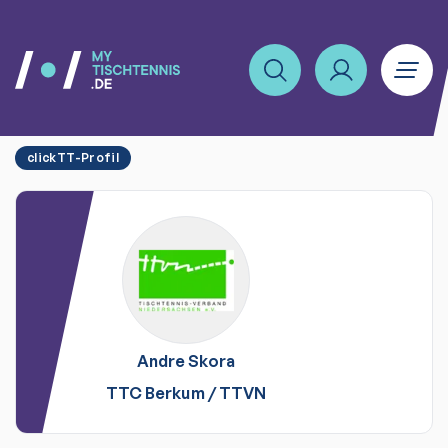
clickTT-Profil
Andre
Skora
TTC Berkum
/
TTVN