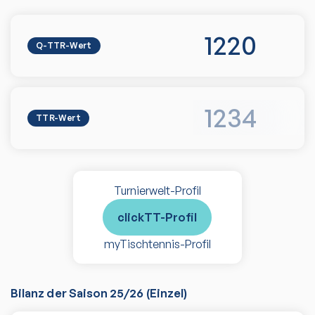
1220
Q-TTR-Wert
1234
TTR-Wert
Turnierwelt-Profil
clickTT-Profil
myTischtennis-Profil
Bilanz der Saison
25/26
(
Einzel
)