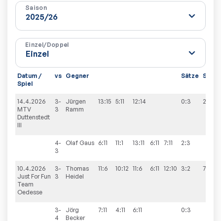
Saison
Einzel/Doppel
Datum /
vs
Gegner
Sätze
Spiel
Spiel
14.4.2026
3-
Jürgen
13:15
5:11
12:14
0:3
2:8
MTV
3
Ramm
Duttenstedt
III
4-
Olaf
Gaus
6:11
11:1
13:11
6:11
7:11
2:3
3
10.4.2026
3-
Thomas
11:6
10:12
11:6
6:11
12:10
3:2
7:3
Just For Fun
3
Heidel
Team
Oedesse
3-
Jörg
7:11
4:11
6:11
0:3
4
Becker