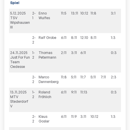
Spiel
5.12.2025
2-
Enno
11:5
13:11
10:12
11:8
3:1
8:2
TSV
1
Wulfes
Wipshausen
III
2-
Ralf
Grobe
6:11
8:11
12:10
8:11
1:3
2
24.11.2025
1-
Thomas
2:11
3:11
6:11
0:3
2:8
Just For Fun
2
Petermann
Team
Oedesse
2-
Marco
11:8
5:11
11:7
5:11
7:11
2:3
2
Dannenberg
13.11.2025
1-
Roland
6:11
9:11
11:13
0:3
5:5
MTV
2
Fröhlich
Stederdorf
V
2-
Klaus
6:11
11:9
3:11
10:12
1:3
2
Goslar