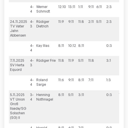
4-
Werner
12:10
13:11
1:11
9:11
6:11
2:3
4
Schmidt
24.11.2025
4-
Rüdiger
11:9
9:11
11:8
2:11
5:11
2:3
2:8
TV Vater
3
Dietrich
Jahn
Abbensen
4-
Kay
Illas
8:11
10:12
8:11
0:3
4
7.11.2025
4-
Rüdiger
Frie
11:8
11:9
5:11
11:8
3:1
2:8
SV Herta
3
Equord
4-
Roland
11:6
9:11
8:11
7:11
1:3
4
Sarge
5.11.2025
3-
Henning
8:11
5:11
3:11
0:3
1:9
VT Union
4
Nothnagel
Groß
Ilsede/SG
Solschen
(SG) II
4-
Harald
8:11
6:11
7:11
0:3