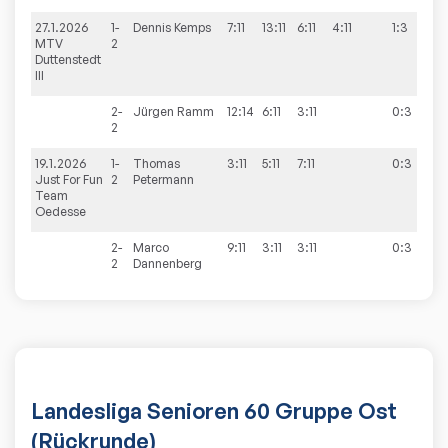
27.1.2026
1-
Dennis
Kemps
7:11
13:11
6:11
4:11
1:3
0:
MTV
2
Duttenstedt
III
2-
Jürgen
Ramm
12:14
6:11
3:11
0:3
2
19.1.2026
1-
Thomas
3:11
5:11
7:11
0:3
0:
Just For Fun
2
Petermann
Team
Oedesse
2-
Marco
9:11
3:11
3:11
0:3
2
Dannenberg
Landesliga Senioren 60 Gruppe Ost
(Rückrunde)