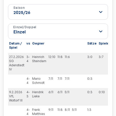
Saison
Einzel/Doppel
Datum /
vs
Gegner
Sätze
Spiele
Spiel
27.2.2026
3-
Heinrich
12:10
11:8
11:6
3:0
3:7
SG
4
Steindam
Adenstedt
IV
4-
Mario
7:11
7:11
7:11
0:3
4
Schmidt
9.2.2026
4-
Hendrik
6:11
6:11
5:11
0:3
0:10
VfL
3
Lieke
Woltorf III
4-
Frank
9:11
11:8
8:11
5:11
1:3
4
Matthies