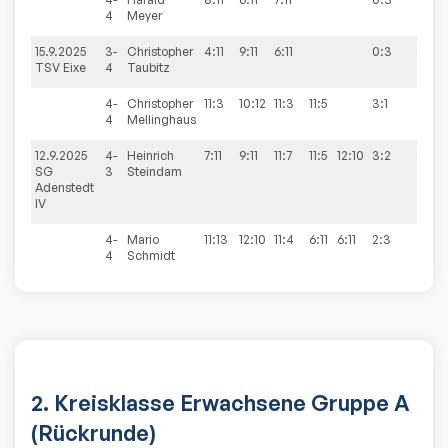
4
Meyer
15.9.2025
3-
Christopher
4:11
9:11
6:11
0:3
3:7
TSV Eixe
4
Taubitz
4-
Christopher
11:3
10:12
11:3
11:5
3:1
4
Mellinghaus
12.9.2025
4-
Heinrich
7:11
9:11
11:7
11:5
12:10
3:2
3:7
SG
3
Steindam
Adenstedt
IV
4-
Mario
11:13
12:10
11:4
6:11
6:11
2:3
4
Schmidt
2. Kreisklasse Erwachsene Gruppe A
(Rückrunde)