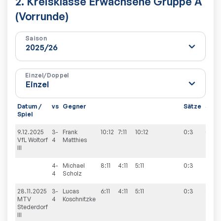
2. Kreisklasse Erwachsene Gruppe A
(Vorrunde)
Saison
Einzel/Doppel
Datum /
vs
Gegner
Sätze
Spie
Spiel
9.12.2025
3-
Frank
10:12
7:11
10:12
0:3
0:10
VfL Woltorf
4
Matthies
III
4-
Michael
8:11
4:11
5:11
0:3
4
Scholz
28.11.2025
3-
Lucas
6:11
4:11
5:11
0:3
3:7
MTV
4
Koschnitzke
Stederdorf
III