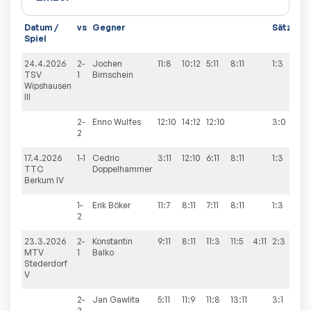
Datum /
vs
Gegner
Sätze
S
Spiel
24.4.2026
2-
Jochen
11:8
10:12
5:11
8:11
1:3
4
TSV
1
Birnschein
Wipshausen
III
2-
Enno
Wulfes
12:10
14:12
12:10
3:0
2
17.4.2026
1-1
Cedric
3:11
12:10
6:11
8:11
1:3
1:
TTC
Doppelhammer
Berkum IV
1-
Erik
Böker
11:7
8:11
7:11
8:11
1:3
2
23.3.2026
2-
Konstantin
9:11
8:11
11:3
11:5
4:11
2:3
4
MTV
1
Balko
Stederdorf
V
2-
Jan
Gawlita
5:11
11:9
11:8
13:11
3:1
2