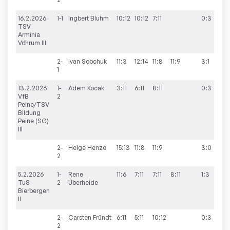
16.2.2026
1-1
Ingbert
Bluhm
10:12
10:12
7:11
0:3
7:
TSV
Arminia
Vöhrum III
2-
Ivan
Sobchuk
11:3
12:14
11:8
11:9
3:1
1
13.2.2026
1-
Adem
Kocak
3:11
6:11
8:11
0:3
8
VfB
2
Peine/TSV
Bildung
Peine (SG)
III
2-
Helge
Henze
15:13
11:8
11:9
3:0
2
5.2.2026
1-
Rene
11:6
7:11
7:11
8:11
1:3
0:
TuS
2
Überheide
Bierbergen
II
2-
Carsten
Fründt
6:11
5:11
10:12
0:3
2