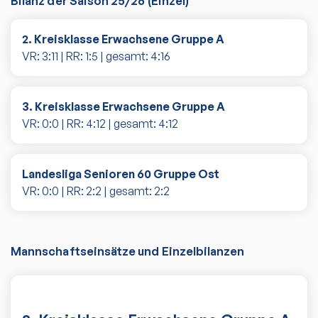
Bilanz der Saison
25/26
(
Einzel
)
2. Kreisklasse Erwachsene Gruppe A
VR:
3
:
11
| RR:
1
:
5
| gesamt:
4
:
16
3. Kreisklasse Erwachsene Gruppe A
VR:
0
:
0
| RR:
4
:
12
| gesamt:
4
:
12
Landesliga Senioren 60 Gruppe Ost
VR:
0
:
0
| RR:
2
:
2
| gesamt:
2
:
2
Mannschaftseinsätze und Einzelbilanzen