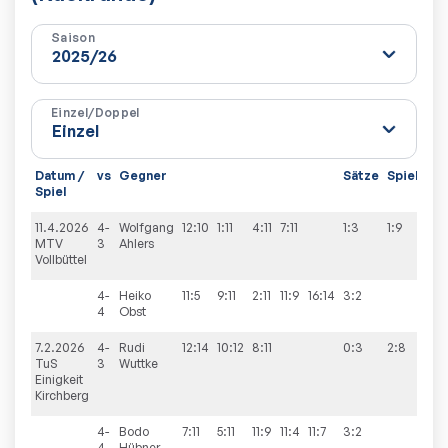
Saison
Einzel/Doppel
Datum /
vs
Gegner
Sätze
Spiele
Spiel
11.4.2026
4-
Wolfgang
12:10
1:11
4:11
7:11
1:3
1:9
MTV
3
Ahlers
Vollbüttel
4-
Heiko
11:5
9:11
2:11
11:9
16:14
3:2
4
Obst
7.2.2026
4-
Rudi
12:14
10:12
8:11
0:3
2:8
TuS
3
Wuttke
Einigkeit
Kirchberg
4-
Bodo
7:11
5:11
11:9
11:4
11:7
3:2
4
Hübner