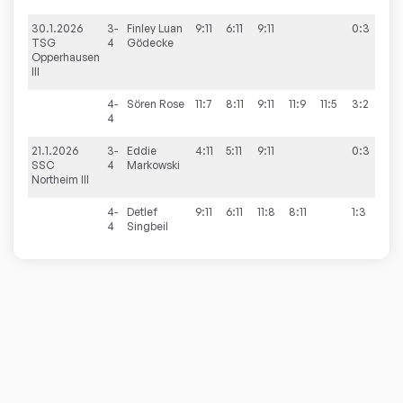
30.1.2026
3-
Finley Luan
9:11
6:11
9:11
0:3
1:
TSG
4
Gödecke
Opperhausen
III
4-
Sören
Rose
11:7
8:11
9:11
11:9
11:5
3:2
4
21.1.2026
3-
Eddie
4:11
5:11
9:11
0:3
3:
SSC
4
Markowski
Northeim III
4-
Detlef
9:11
6:11
11:8
8:11
1:3
4
Singbeil