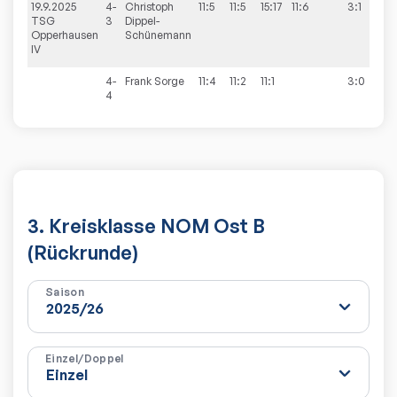
19.9.2025
4-
Christoph
11:5
11:5
15:17
11:6
3:1
8
TSG
3
Dippel-
Opperhausen
Schünemann
IV
4-
Frank
Sorge
11:4
11:2
11:1
3:0
4
3. Kreisklasse NOM Ost B
(Rückrunde)
Saison
Einzel/Doppel