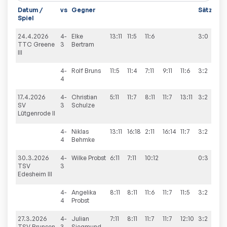
Datum /
vs
Gegner
Sätze
Sp
Spiel
24.4.2026
4-
Elke
13:11
11:5
11:6
3:0
10
TTC Greene
3
Bertram
III
4-
Rolf
Bruns
11:5
11:4
7:11
9:11
11:6
3:2
4
17.4.2026
4-
Christian
5:11
11:7
8:11
11:7
13:11
3:2
9:
SV
3
Schulze
Lütgenrode II
4-
Niklas
13:11
16:18
2:11
16:14
11:7
3:2
4
Behmke
30.3.2026
4-
Wilke
Probst
6:11
7:11
10:12
0:3
7:
TSV
3
Edesheim III
4-
Angelika
8:11
8:11
11:6
11:7
11:5
3:2
4
Probst
27.3.2026
4-
Julian
7:11
8:11
11:7
11:7
12:10
3:2
5:
TSV Brunsen
3
Siegmund