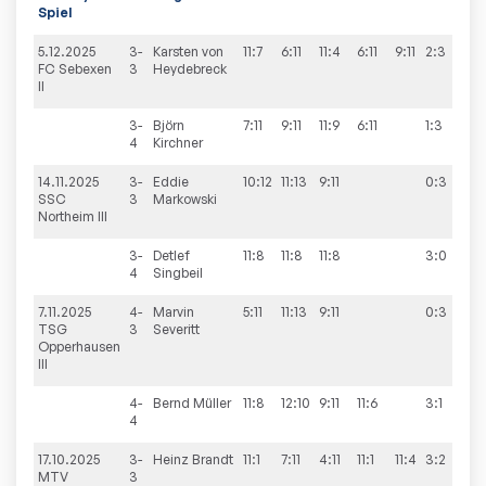
Spiel
5.12.2025
3-
Karsten
von
11:7
6:11
11:4
6:11
9:11
2:3
1:
FC Sebexen
3
Heydebreck
II
3-
Björn
7:11
9:11
11:9
6:11
1:3
4
Kirchner
14.11.2025
3-
Eddie
10:12
11:13
9:11
0:3
6
SSC
3
Markowski
Northeim III
3-
Detlef
11:8
11:8
11:8
3:0
4
Singbeil
7.11.2025
4-
Marvin
5:11
11:13
9:11
0:3
3:
TSG
3
Severitt
Opperhausen
III
4-
Bernd
Müller
11:8
12:10
9:11
11:6
3:1
4
17.10.2025
3-
Heinz
Brandt
11:1
7:11
4:11
11:1
11:4
3:2
5:
MTV
3