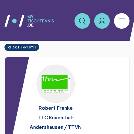
clickTT-Profil
Robert
Franke
TTC Kuventhal-
Andershausen
/
TTVN