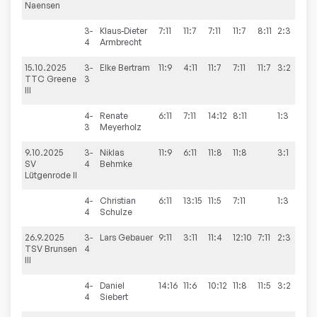
Naensen
3-
Klaus-Dieter
7:11
11:7
7:11
11:7
8:11
2:3
4
Armbrecht
15.10.2025
3-
Elke
Bertram
11:9
4:11
11:7
7:11
11:7
3:2
6
TTC Greene
3
III
4-
Renate
6:11
7:11
14:12
8:11
1:3
3
Meyerholz
9.10.2025
3-
Niklas
11:9
6:11
11:8
11:8
3:1
8
SV
4
Behmke
Lütgenrode II
4-
Christian
6:11
13:15
11:5
7:11
1:3
4
Schulze
26.9.2025
3-
Lars
Gebauer
9:11
3:11
11:4
12:10
7:11
2:3
4
TSV Brunsen
4
III
4-
Daniel
14:16
11:6
10:12
11:8
11:5
3:2
4
Siebert