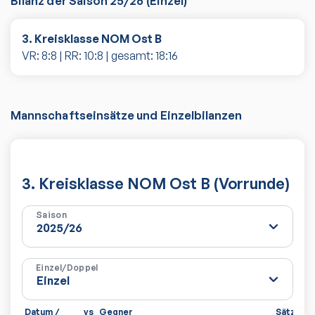
Bilanz der Saison
25/26
(
Einzel
)
3. Kreisklasse NOM Ost B
VR:
8
:
8
| RR:
10
:
8
| gesamt:
18
:
16
Mannschaftseinsätze und Einzelbilanzen
3. Kreisklasse NOM Ost B (Vorrunde)
Saison
Einzel/Doppel
Datum /
vs
Gegner
Sätze
S