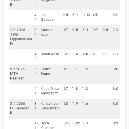
III
4-
Lars
9:11
6:11
12:10
4:11
1:3
4
Gebauer
2.3.2026
3-
Sascha
11:7
8:11
6:11
11:9
9:11
2:3
5:
TSG
4
Kock
Opperhausen
IV
4-
Sören
Rose
13:11
11:4
4:11
7:11
5:11
2:3
4
9.2.2026
3-
Heinz
11:7
11:7
11:8
3:0
6:
MTV
4
Brandt
Naensen
4-
Klaus-Dieter
11:7
11:8
11:3
3:0
4
Armbrecht
3.2.2026
3-
Karsten
von
11:8
11:9
11:6
3:0
2:
FC Sebexen
4
Heydebreck
II
4-
Björn
13:15
10:12
6:11
0:3
4
Kirchner