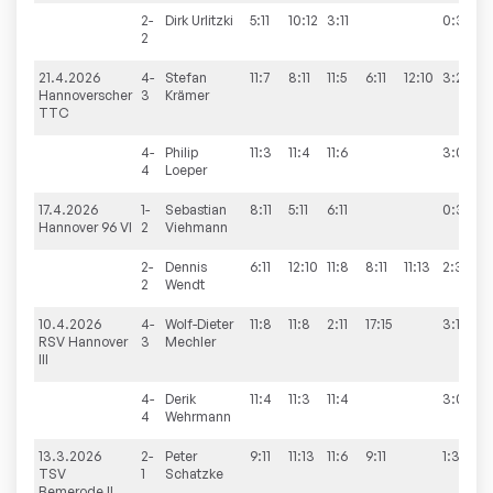
2-
Dirk
Urlitzki
5:11
10:12
3:11
0:3
2
21.4.2026
4-
Stefan
11:7
8:11
11:5
6:11
12:10
3:2
Hannoverscher
3
Krämer
TTC
4-
Philip
11:3
11:4
11:6
3:0
4
Loeper
17.4.2026
1-
Sebastian
8:11
5:11
6:11
0:3
Hannover 96 VI
2
Viehmann
2-
Dennis
6:11
12:10
11:8
8:11
11:13
2:3
2
Wendt
10.4.2026
4-
Wolf-Dieter
11:8
11:8
2:11
17:15
3:1
RSV Hannover
3
Mechler
III
4-
Derik
11:4
11:3
11:4
3:0
4
Wehrmann
13.3.2026
2-
Peter
9:11
11:13
11:6
9:11
1:3
TSV
1
Schatzke
Bemerode II