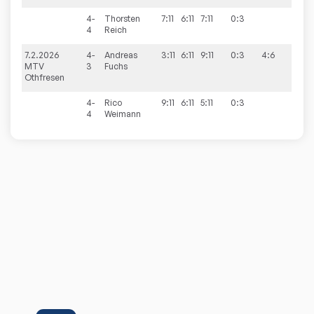
4-
Thorsten
7:11
6:11
7:11
0:3
4
Reich
7.2.2026
4-
Andreas
3:11
6:11
9:11
0:3
4:6
MTV
3
Fuchs
Othfresen
4-
Rico
9:11
6:11
5:11
0:3
4
Weimann