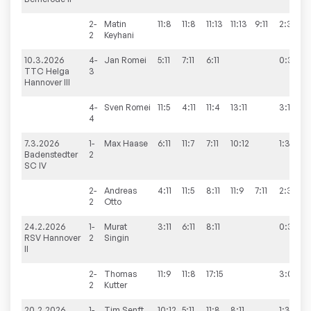
2-
Matin
11:8
11:8
11:13
11:13
9:11
2:3
2
Keyhani
10.3.2026
4-
Jan
Romei
5:11
7:11
6:11
0:3
TTC Helga
3
Hannover III
4-
Sven
Romei
11:5
4:11
11:4
13:11
3:1
4
7.3.2026
1-
Max
Haase
6:11
11:7
7:11
10:12
1:3
Badenstedter
2
SC IV
2-
Andreas
4:11
11:5
8:11
11:9
7:11
2:3
2
Otto
24.2.2026
1-
Murat
3:11
6:11
8:11
0:3
RSV Hannover
2
Singin
II
2-
Thomas
11:9
11:8
17:15
3:0
2
Kutter
20.2.2026
1-
Tim
Senft
10:12
5:11
11:8
8:11
1:3