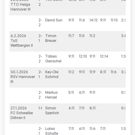
TTC Helga
2
Hannover III
2-
David
Sun
9:11
11:6
14:12
9:11
11:13
2:3
2
6.2.2026
2-
Timon
11:7
11:5
11:2
3:0
TuS
1
Breuer
Wettbergen II
2-
Tobias
9:11
12:10
9:11
12:14
1:3
2
Genschel
30.1.2026
2-
Kay-Ole
11:2
9:11
11:9
8:11
11:6
3:2
RSV Hannover
1
Schmid
III
2-
Markus
5:11
6:11
9:11
0:3
2
Hensel
27.1.2026
1-1
Simon
4:11
7:11
8:11
0:3
FC Schwalbe
Sperlich
Döhren II
2-
Lukas
7:11
6:11
11:6
7:11
1:3
1
Schulte