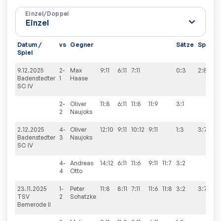
Einzel/Doppel
Datum /
vs
Gegner
Sätze
Spiele
Spiel
9.12.2025
2-
Max
9:11
6:11
7:11
0:3
2:8
Badenstedter
1
Haase
SC IV
2-
Oliver
11:8
6:11
11:8
11:9
3:1
2
Naujoks
2.12.2025
4-
Oliver
12:10
9:11
10:12
9:11
1:3
3:7
Badenstedter
3
Naujoks
SC IV
4-
Andreas
14:12
6:11
11:6
9:11
11:7
3:2
4
Otto
23.11.2025
1-
Peter
11:8
8:11
7:11
11:6
11:8
3:2
3:7
TSV
2
Schatzke
Bemerode II