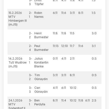
3-
Linus
8:11
4:11
11:8
4:11
1:3
3
Töpfer
15.2.2026
2-
Robin
6:11
11:6
3:11
8:11
1:3
6:4
MTV
1
Narres
Himbergen III
(mJ15)
2-
Henri
11:8
11:8
11:5
3:0
2
Burmester
2-
Paul
11:13
12:10
11:7
11:6
3:1
4
Burmester
14.2.2026
3-
Julius
0:11
4:11
2:11
0:3
0:10
TuS Wustrow
1
Konstantin
(mJ15)
Blanke
3-
Tim
3:11
3:11
8:11
0:3
2
Günaydin
3-
Can
4:11
6:11
10:12
0:3
3
Günaydin
24.1.2026
3-
Ben
8:11
11:4
10:12
11:8
6:11
2:3
5:5
MTV
1
Perdylla
Soderstorf II