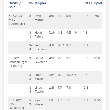
Datum /
vs
Gegner
Sätze
Spiele
Spiel
6.12.2025
3-
Fynn
3:11
1:11
5:11
0:3
2:8
MTV
1
Marten
Soderstorf II
3-
Henri
12:14
11:8
9:11
9:11
1:3
3
Peters
3-
Felix
4:11
12:14
8:11
0:3
4
Steffens
1.11.2025
3-
Louisa
4:11
7:11
3:11
0:3
0:10
Dahlenburger
1
Leverenz
SK (mJ15)
3-
Leon
11:9
7:11
10:12
5:11
1:3
3
Kaiser
3-
Linus
2:11
7:11
7:11
0:3
4
Töpfer
4.10.2025
1-
Ben
1:11
2:11
1:11
0:3
0:10
ESV
3
Meyer
Lüneburg II