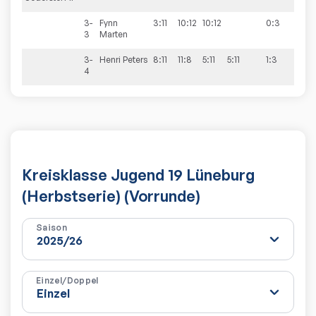
3-
Fynn
3:11
10:12
10:12
0:3
3
Marten
3-
Henri
Peters
8:11
11:8
5:11
5:11
1:3
4
Kreisklasse Jugend 19 Lüneburg
(Herbstserie) (Vorrunde)
Saison
Einzel/Doppel