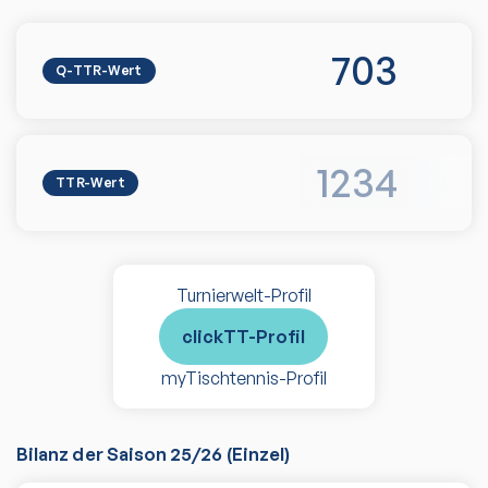
703
Q-TTR-Wert
1234
TTR-Wert
Turnierwelt-Profil
clickTT-Profil
myTischtennis-Profil
Bilanz der Saison
25/26
(
Einzel
)