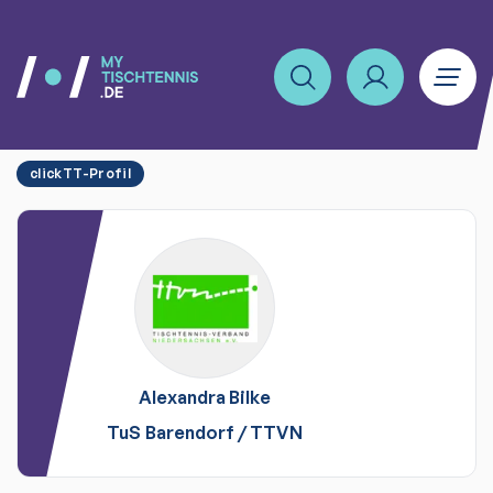
clickTT-Profil
Alexandra
Bilke
TuS Barendorf
/
TTVN