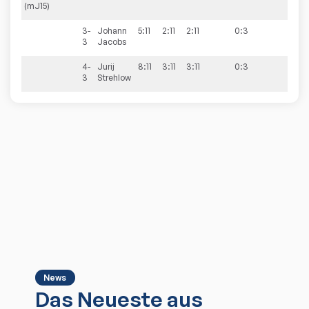
(mJ15)
3-
Johann
5:11
2:11
2:11
0:3
3
Jacobs
4-
Jurij
8:11
3:11
3:11
0:3
3
Strehlow
News
Das Neueste aus