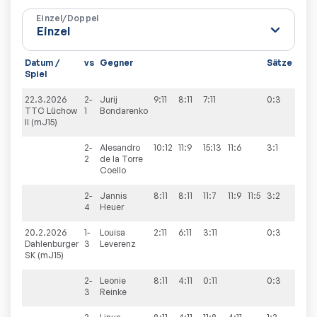
Einzel/Doppel
Datum /
vs
Gegner
Sätze
Spie
Spiel
22.3.2026
2-
Jurij
9:11
8:11
7:11
0:3
5:5
TTC Lüchow
1
Bondarenko
II (mJ15)
2-
Alesandro
10:12
11:9
15:13
11:6
3:1
2
de la Torre
Coello
2-
Jannis
8:11
8:11
11:7
11:9
11:5
3:2
4
Heuer
20.2.2026
1-
Louisa
2:11
6:11
3:11
0:3
3:7
Dahlenburger
3
Leverenz
SK (mJ15)
2-
Leonie
8:11
4:11
0:11
0:3
3
Reinke