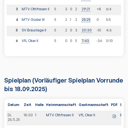
3
MTV Othfresen II
5
3
0
2
29
:
21
+8
6
:
4
4
MTV Goslar III
5
2
1
2
25
:
25
0
5
:
5
5
SV Braunlage II
5
2
0
3
20
:
30
-10
4
:
6
6
VfL Oker II
5
0
0
5
7
:
43
-36
0
:
10
Spielplan
(Vorläufiger Spielplan Vorrunde
bis 18.09.2025)
Datum
Zeit
Halle
Heimmannschaft
Gastmannschaft
PDF
Spie
Di.
18:30
1
MTV Othfresen II
VfL Oker II
8:2
25.11.25