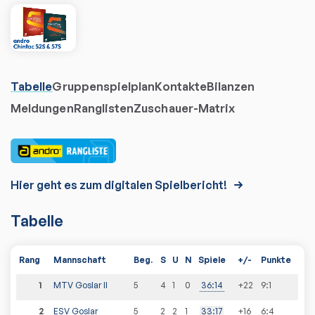
Tabelle
Gruppenspielplan
Kontakte
Bilanzen
Meldungen
Ranglisten
Zuschauer-Matrix
Hier geht es zum digitalen Spielbericht!
Tabelle
Rang
Mannschaft
Beg.
S
U
N
Spiele
+/-
Punkte
1
MTV Goslar II
5
4
1
0
36
:
14
+22
9
:
1
2
ESV Goslar
5
2
2
1
33
:
17
+16
6
:
4