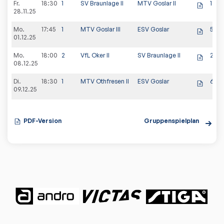
Fr.
18:30
1
SV Braunlage II
MTV Goslar II
1:9
28.11.25
Mo.
17:45
1
MTV Goslar III
ESV Goslar
5:5
01.12.25
Mo.
18:00
2
VfL Oker II
SV Braunlage II
2:8
08.12.25
Di.
18:30
1
MTV Othfresen II
ESV Goslar
6:4
09.12.25
PDF-Version
Gruppenspielplan