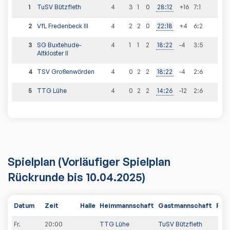
1
TuSV Bützfleth
4
3
1
0
28
:
12
+16
7
:
1
2
VfL Fredenbeck III
4
2
2
0
22
:
18
+4
6
:
2
3
SG Buxtehude-
4
1
1
2
18
:
22
-4
3
:
5
Altkloster II
4
TSV Großenwörden
4
0
2
2
18
:
22
-4
2
:
6
5
TTG Lühe
4
0
2
2
14
:
26
-12
2
:
6
Spielplan
(Vorläufiger Spielplan
Rückrunde bis 10.04.2025)
Datum
Zeit
Halle
Heimmannschaft
Gastmannschaft
PDF
Fr.
20:00
TTG Lühe
TuSV Bützfleth