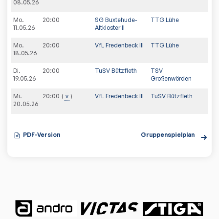
08.05.26
Mo.
20:00
SG Buxtehude-
TTG Lühe
11.05.26
Altkloster II
Mo.
20:00
VfL Fredenbeck III
TTG Lühe
18.05.26
Di.
20:00
TuSV Bützfleth
TSV
19.05.26
Großenwörden
Mi.
20:00
v
VfL Fredenbeck III
TuSV Bützfleth
20.05.26
PDF-Version
Gruppenspielplan