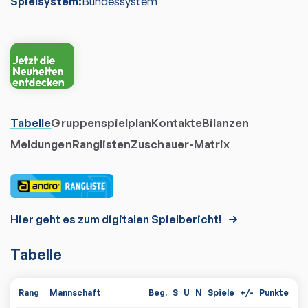
Spielsystem:
Bundessystem
Tabelle
Gruppenspielplan
Kontakte
Bilanzen
Meldungen
Ranglisten
Zuschauer-Matrix
Hier geht es zum digitalen Spielbericht!
Tabelle
Rang
Mannschaft
Beg.
S
U
N
Spiele
+/-
Punkte