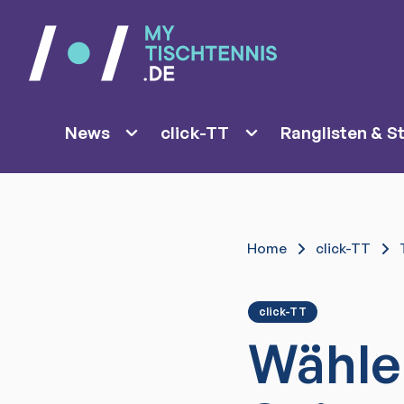
News
click-TT
Ranglisten & St
Home
click-TT
click-TT
Wähle