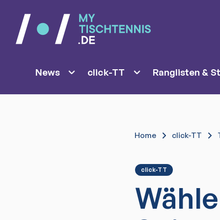
News
click-TT
Ranglisten & St
Home
click-TT
click-TT
Wähle