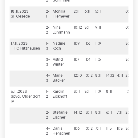
2
Schimmel
18.11.2023
2-
Monika
2:11
6:11
5:11
0:3
SF Oesede
1
Tiemeyer
2-
Nina
10:12
3:11
9:11
0:3
2
Lührmann
17.11.2023
1-
Nadine
11:9
11:6
11:9
3:0
TTC Hitzhausen
3
Koch
3-
Astrid
11:7
11:4
11:5
3:0
3
Winter
4-
Marie
12:10
10:12
8:11
14:12
4:11
2:3
3
Bäcker
6.11.2023
1-
Karolin
3:11
8:11
11:9
8:11
1:3
Spvg. Oldendorf
2
Eickhoff
IV
2-
Stefanie
14:12
13:11
8:11
6:11
7:11
2:3
2
Elscher
4-
Danja
11:6
10:12
7:11
11:5
11:8
3:2
2
Henschen