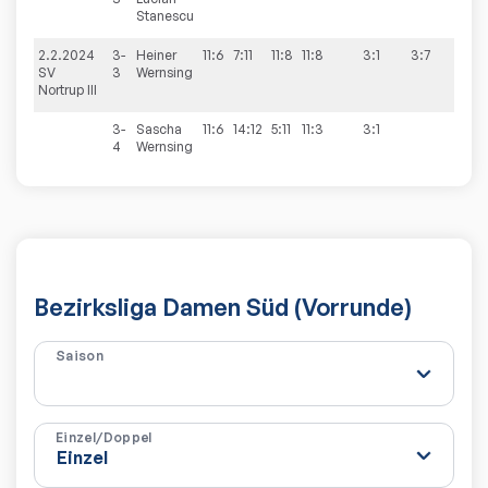
Stanescu
2.2.2024
3-
Heiner
11:6
7:11
11:8
11:8
3:1
3:7
SV
3
Wernsing
Nortrup III
3-
Sascha
11:6
14:12
5:11
11:3
3:1
4
Wernsing
Bezirksliga Damen Süd (Vorrunde)
Saison
Einzel/Doppel