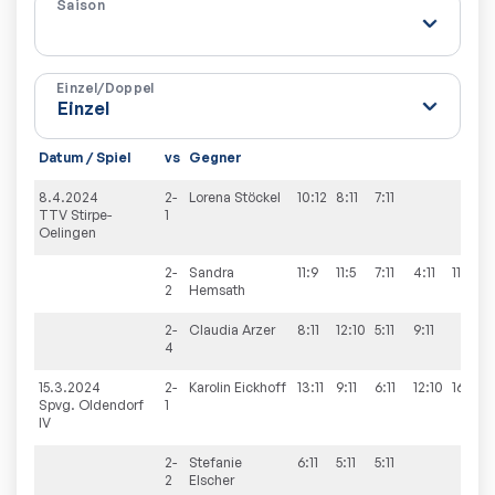
Saison
Einzel/Doppel
Datum / Spiel
vs
Gegner
8.4.2024
2-
Lorena
Stöckel
10:12
8:11
7:11
TTV Stirpe-
1
Oelingen
2-
Sandra
11:9
11:5
7:11
4:11
11:9
2
Hemsath
2-
Claudia
Arzer
8:11
12:10
5:11
9:11
4
15.3.2024
2-
Karolin
Eickhoff
13:11
9:11
6:11
12:10
16:14
Spvg. Oldendorf
1
IV
2-
Stefanie
6:11
5:11
5:11
2
Elscher