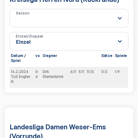
Saison
Einzel/Doppel
Datum /
vs
Gegner
Sätze
Spiele
Spiel
14.2.2024
5-
Dirk
6:11
5:11
11:13
0:3
1:9
TuS Engter
6
Stertenbrink
III
Landesliga Damen Weser-Ems
(Vorrunde)