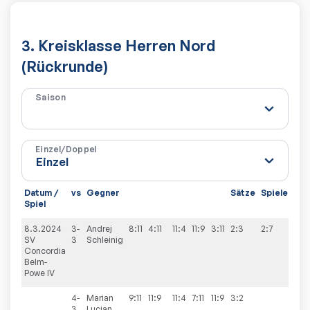
3. Kreisklasse Herren Nord
(Rückrunde)
Saison
Einzel/Doppel
Datum /
vs
Gegner
Sätze
Spiele
Spiel
8.3.2024
3-
Andrej
8:11
4:11
11:4
11:9
3:11
2:3
2:7
SV
3
Schleinig
Concordia
Belm-
Powe IV
4-
Marian
9:11
11:9
11:4
7:11
11:9
3:2
3
Lucian