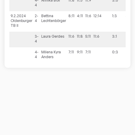
4-
Annika
Boll
11:8
11:5
11:9
3:0
4
9.2.2024
2-
Bettina
8:11
4:11
11:6
12:14
1:3
6:8
Oldenburger
4
Lechtenbörger
TB II
3-
Laura
Gerdes
11:6
11:8
5:11
11:6
3:1
4
4-
Milena Kyra
7:11
9:11
7:11
0:3
4
Anders