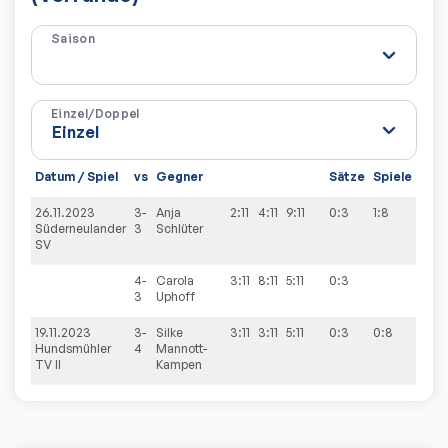
Saison
Einzel/Doppel
Datum / Spiel
vs
Gegner
Sätze
Spiele
26.11.2023
3-
Anja
2:11
4:11
9:11
0:3
1:8
Süderneulander
3
Schlüter
SV
4-
Carola
3:11
8:11
5:11
0:3
3
Uphoff
19.11.2023
3-
Silke
3:11
3:11
5:11
0:3
0:8
Hundsmühler
4
Mannott-
TV II
Kampen