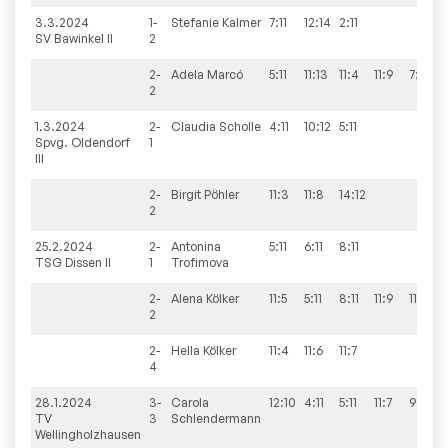
3.3.2024
1-
Stefanie
Kalmer
7:11
12:14
2:11
SV Bawinkel II
2
2-
Adela
Marcó
5:11
11:13
11:4
11:9
7:11
2
1.3.2024
2-
Claudia
Scholle
4:11
10:12
5:11
Spvg. Oldendorf
1
III
2-
Birgit
Pöhler
11:3
11:8
14:12
2
25.2.2024
2-
Antonina
5:11
6:11
8:11
TSG Dissen II
1
Trofimova
2-
Alena
Kölker
11:5
5:11
8:11
11:9
11:5
2
2-
Hella
Kölker
11:4
11:6
11:7
4
28.1.2024
3-
Carola
12:10
4:11
5:11
11:7
9:11
TV
3
Schlendermann
Wellingholzhausen