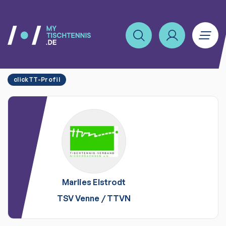
clickTT-Profil
Marlies
Elstrodt
TSV Venne
/
TTVN