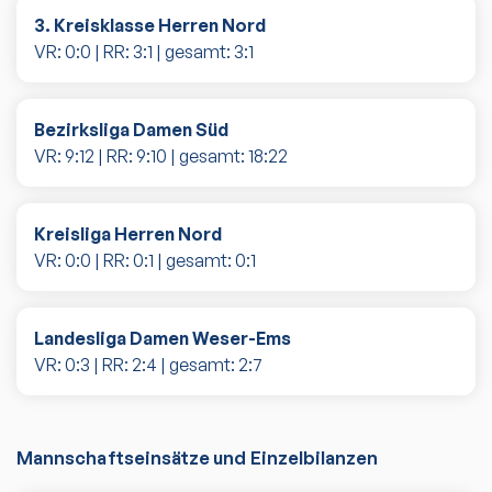
3. Kreisklasse Herren Nord
VR:
0
:
0
| RR:
3
:
1
| gesamt:
3
:
1
Bezirksliga Damen Süd
VR:
9
:
12
| RR:
9
:
10
| gesamt:
18
:
22
Kreisliga Herren Nord
VR:
0
:
0
| RR:
0
:
1
| gesamt:
0
:
1
Landesliga Damen Weser-Ems
VR:
0
:
3
| RR:
2
:
4
| gesamt:
2
:
7
Mannschaftseinsätze und Einzelbilanzen