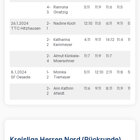
4-
Ramona
5:11
11:9
11:6
11:5
3
Gnatzig
26.1.2024
2-
Nadine
Koch
12:10
11:5
6:11
9:11
5:11
TTC Hitzhausen
1
2-
Katharina
4:11
9:11
14:12
11:4
11:5
2
Kammeyer
2-
Almut
Künkele-
11:7
11:9
11:7
4
Moerschner
8.1.2024
1-
Monika
5:11
12:10
2:11
11:8
5:11
SF Oesede
2
Tiemeyer
2-
Ann Kathrin
11:6
9:11
8:11
11:9
11:6
2
Afeldt
Kreisliga Herren Nord (Rückrunde)