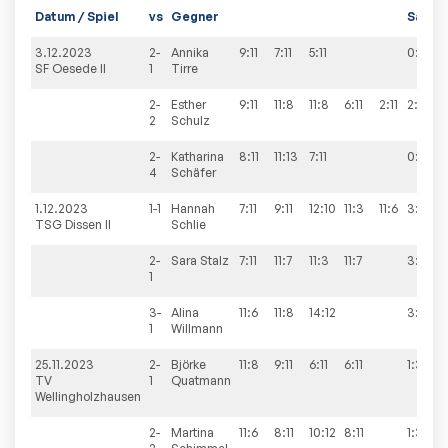
Datum / Spiel
vs
Gegner
Sätze
3.12.2023
2-
Annika
9:11
7:11
5:11
0:3
SF Oesede II
1
Tirre
2-
Esther
9:11
11:8
11:8
6:11
2:11
2:3
2
Schulz
2-
Katharina
8:11
11:13
7:11
0:3
4
Schäfer
1.12.2023
1-1
Hannah
7:11
9:11
12:10
11:3
11:6
3:2
TSG Dissen II
Schlie
2-
Sara
Stalz
7:11
11:7
11:3
11:7
3:1
1
3-
Alina
11:6
11:8
14:12
3:0
1
Willmann
25.11.2023
2-
Björke
11:8
9:11
6:11
6:11
1:3
TV
1
Quatmann
Wellingholzhausen
2-
Martina
11:6
8:11
10:12
8:11
1:3