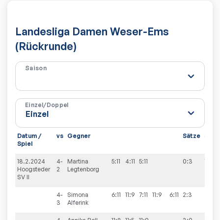
Landesliga Damen Weser-Ems
(Rückrunde)
Saison
Einzel/Doppel
Datum /
vs
Gegner
Sätze
Spie
Spiel
18.2.2024
4-
Martina
5:11
4:11
5:11
0:3
7:7
Hoogsteder
2
Legtenborg
SV II
4-
Simona
6:11
11:9
7:11
11:9
6:11
2:3
3
Alferink