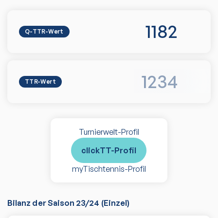
1182
Q-TTR-Wert
1234
TTR-Wert
Turnierwelt-Profil
clickTT-Profil
myTischtennis-Profil
Bilanz der Saison
23/24
(
Einzel
)