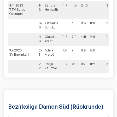
4.11.2023
1-
Sandra
11:7
11:6
12:10
3:0
TTV Stirpe-
3
Hemsath
Oelingen
3-
Katharina
11:3
6:11
11:8
11:8
3:1
3
Schulz
4-
Claudia
11:8
9:11
4:11
9:11
1:3
3
Arzer
9.9.2023
2-
Adela
7:11
9:11
11:8
8:11
1:3
SV Bawinkel II
1
Marcó
2-
Ronja
11:7
7:11
11:7
11:9
3:1
2
Zaudtke
Bezirksliga Damen Süd (Rückrunde)