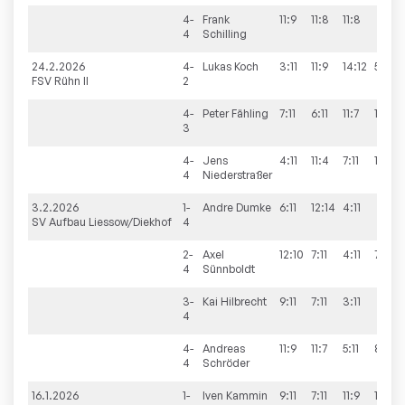
4-
Frank
11:9
11:8
11:8
4
Schilling
24.2.2026
4-
Lukas
Koch
3:11
11:9
14:12
5:11
FSV Rühn II
2
4-
Peter
Fähling
7:11
6:11
11:7
10:12
3
4-
Jens
4:11
11:4
7:11
11:6
4
Niederstraßer
3.2.2026
1-
Andre
Dumke
6:11
12:14
4:11
SV Aufbau Liessow/Diekhof
4
2-
Axel
12:10
7:11
4:11
7:11
4
Sünnboldt
3-
Kai
Hilbrecht
9:11
7:11
3:11
4
4-
Andreas
11:9
11:7
5:11
8:11
4
Schröder
16.1.2026
1-
Iven
Kammin
9:11
7:11
11:9
11:13