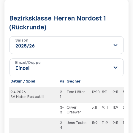
Bezirksklasse Herren Nordost 1
(Rückrunde)
Saison
Einzel/Doppel
Datum / Spiel
vs
Gegner
9.4.2026
3-
Tom
Höfer
12:10
5:11
9:11
5:11
SV Hafen Rostock III
1
3-
Oliver
5:11
9:11
11:9
5:11
3
Graewer
3-
Jens
Taube
11:9
11:9
9:11
11:8
4