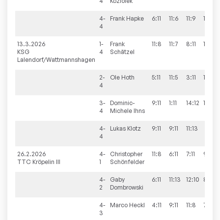
4
Koziolek
4-
Frank
Hapke
6:11
11:6
11:9
13:11
4
13.3.2026
1-
Frank
11:8
11:7
8:11
11:9
KSG
4
Schätzel
Lalendorf/Wattmannshagen
2-
Ole
Hoth
5:11
11:5
3:11
11:9
4
3-
Dominic-
9:11
1:11
14:12
11:5
4
Michele
Ihns
4-
Lukas
Klotz
9:11
9:11
11:13
4
26.2.2026
4-
Christopher
11:8
6:11
7:11
9:11
TTC Kröpelin III
1
Schönfelder
4-
Gaby
6:11
11:13
12:10
8:11
2
Dombrowski
4-
Marco
Heckl
4:11
9:11
11:8
7:11
3