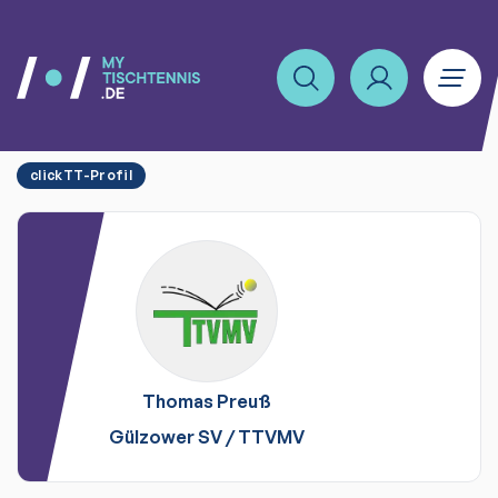
clickTT-Profil
Thomas
Preuß
Gülzower SV
/
TTVMV