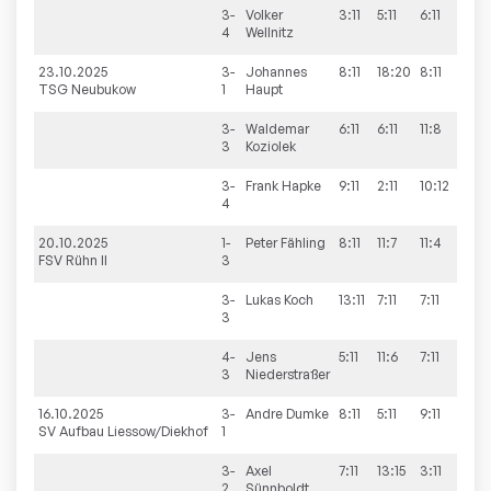
3-
Volker
3:11
5:11
6:11
4
Wellnitz
23.10.2025
3-
Johannes
8:11
18:20
8:11
TSG Neubukow
1
Haupt
3-
Waldemar
6:11
6:11
11:8
11:5
3
Koziolek
3-
Frank
Hapke
9:11
2:11
10:12
4
20.10.2025
1-
Peter
Fähling
8:11
11:7
11:4
11:2
FSV Rühn II
3
3-
Lukas
Koch
13:11
7:11
7:11
7:11
3
4-
Jens
5:11
11:6
7:11
11:9
3
Niederstraßer
16.10.2025
3-
Andre
Dumke
8:11
5:11
9:11
SV Aufbau Liessow/Diekhof
1
3-
Axel
7:11
13:15
3:11
2
Sünnboldt