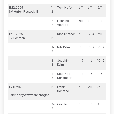
11.12.2025
1-
Tom
Höfer
6:11
6:11
6:11
SV Hafen Rostock III
2
2-
Henning
5:11
8:11
11:8
13:11
2
Vieregg
19.11.2025
1-
Rico
Knetsch
6:11
12:14
7:11
KV Lohmen
3
2-
Nils
Kelm
13:11
14:12
10:12
8:11
3
3-
Joachim
11:9
11:6
10:12
8:11
3
Kelm
4-
Siegfried
11:3
11:6
11:6
3
Drinkmann
13.11.2025
3-
Frank
6:11
7:11
6:11
KSG
1
Schätzel
Lalendorf/Wattmannshagen
3-
Ole
Hoth
4:11
11:4
2:11
11:6
3