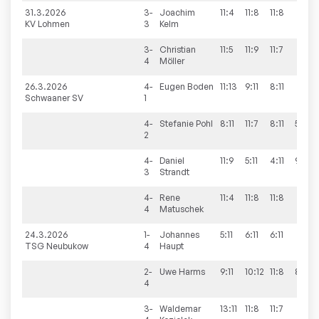
31.3.2026
3-
Joachim
11:4
11:8
11:8
KV Lohmen
3
Kelm
3-
Christian
11:5
11:9
11:7
4
Möller
26.3.2026
4-
Eugen
Boden
11:13
9:11
8:11
Schwaaner SV
1
4-
Stefanie
Pohl
8:11
11:7
8:11
5:11
2
4-
Daniel
11:9
5:11
4:11
9:11
3
Strandt
4-
Rene
11:4
11:8
11:8
4
Matuschek
24.3.2026
1-
Johannes
5:11
6:11
6:11
TSG Neubukow
4
Haupt
2-
Uwe
Harms
9:11
10:12
11:8
8:11
4
3-
Waldemar
13:11
11:8
11:7