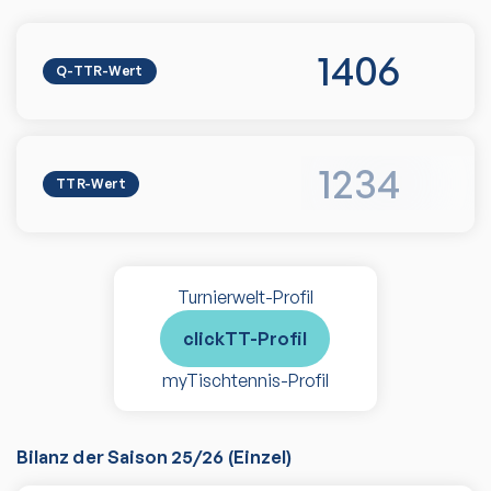
1406
Q-TTR-Wert
1234
TTR-Wert
Turnierwelt-Profil
clickTT-Profil
myTischtennis-Profil
Bilanz der Saison
25/26
(
Einzel
)