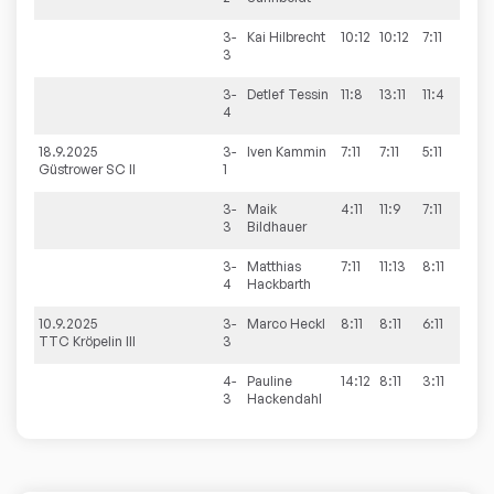
3-
Kai
Hilbrecht
10:12
10:12
7:11
3
3-
Detlef
Tessin
11:8
13:11
11:4
4
18.9.2025
3-
Iven
Kammin
7:11
7:11
5:11
Güstrower SC II
1
3-
Maik
4:11
11:9
7:11
9:11
3
Bildhauer
3-
Matthias
7:11
11:13
8:11
4
Hackbarth
10.9.2025
3-
Marco
Heckl
8:11
8:11
6:11
TTC Kröpelin III
3
4-
Pauline
14:12
8:11
3:11
13:15
3
Hackendahl