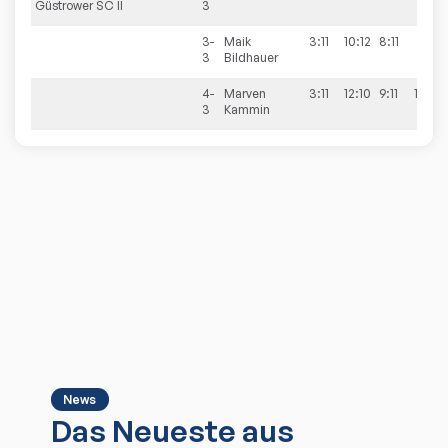
Güstrower SC II
3
3-
Maik
3:11
10:12
8:11
3
Bildhauer
4-
Marven
3:11
12:10
9:11
11:6
3
Kammin
News
Das Neueste aus