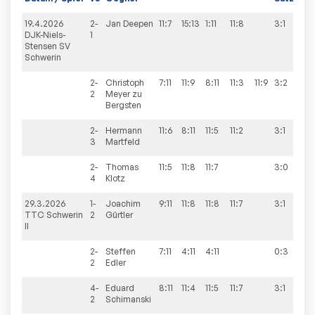
19.4.2026
2-
Jan
Deepen
11:7
15:13
1:11
11:8
3:1
10
DJK-Niels-
1
Stensen SV
Schwerin
2-
Christoph
7:11
11:9
8:11
11:3
11:9
3:2
2
Meyer zu
Bergsten
2-
Hermann
11:6
8:11
11:5
11:2
3:1
3
Martfeld
2-
Thomas
11:5
11:8
11:7
3:0
4
Klotz
29.3.2026
1-
Joachim
9:11
11:8
11:8
11:7
3:1
10
TTC Schwerin
2
Gürtler
II
2-
Steffen
7:11
4:11
4:11
0:3
2
Edler
4-
Eduard
8:11
11:4
11:5
11:7
3:1
2
Schimanski