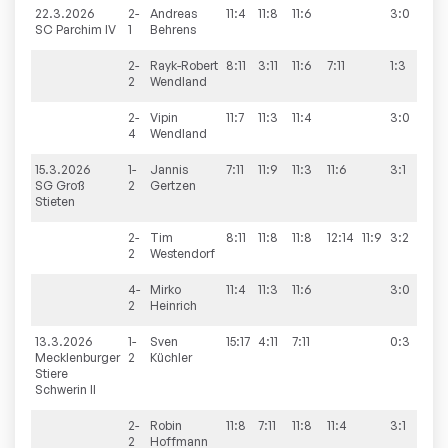
22.3.2026
2-
Andreas
11:4
11:8
11:6
3:0
10
SC Parchim IV
1
Behrens
2-
Rayk-Robert
8:11
3:11
11:6
7:11
1:3
2
Wendland
2-
Vipin
11:7
11:3
11:4
3:0
4
Wendland
15.3.2026
1-
Jannis
7:11
11:9
11:3
11:6
3:1
10
SG Groß
2
Gertzen
Stieten
2-
Tim
8:11
11:8
11:8
12:14
11:9
3:2
2
Westendorf
4-
Mirko
11:4
11:3
11:6
3:0
2
Heinrich
13.3.2026
1-
Sven
15:17
4:11
7:11
0:3
10
Mecklenburger
2
Küchler
Stiere
Schwerin II
2-
Robin
11:8
7:11
11:8
11:4
3:1
2
Hoffmann