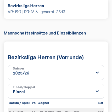
Bezirksliga Herren
VR:
19
:
7
| RR:
16
:
6
| gesamt:
35
:
13
Mannschaftseinsätze und Einzelbilanzen
Bezirksliga Herren (Vorrunde)
Saison
Einzel/Doppel
Datum / Spiel
vs
Gegner
Sätze
S
14.12.2025
1-1
Jan
Deepen
5:11
8:11
9:11
0:3
3