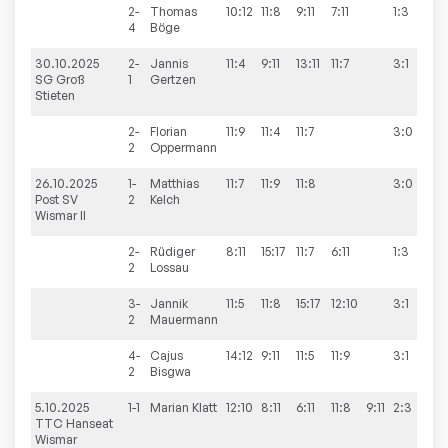
2-
Thomas
10:12
11:8
9:11
7:11
1:3
4
Böge
30.10.2025
2-
Jannis
11:4
9:11
13:11
11:7
3:1
10
SG Groß
1
Gertzen
Stieten
2-
Florian
11:9
11:4
11:7
3:0
2
Oppermann
26.10.2025
1-
Matthias
11:7
11:9
11:8
3:0
1
Post SV
2
Kelch
Wismar II
2-
Rüdiger
8:11
15:17
11:7
6:11
1:3
2
Lossau
3-
Jannik
11:5
11:8
15:17
12:10
3:1
2
Mauermann
4-
Cajus
14:12
9:11
11:5
11:9
3:1
2
Bisgwa
5.10.2025
1-1
Marian
Klatt
12:10
8:11
6:11
11:8
9:11
2:3
10
TTC Hanseat
Wismar