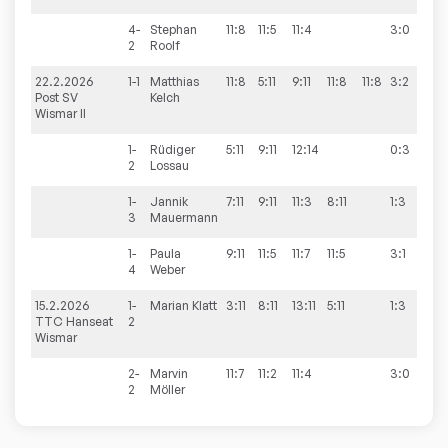
4-
Stephan
11:8
11:5
11:4
3:0
2
Roolf
22.2.2026
1-1
Matthias
11:8
5:11
9:11
11:8
11:8
3:2
10
Post SV
Kelch
Wismar II
1-
Rüdiger
5:11
9:11
12:14
0:3
2
Lossau
1-
Jannik
7:11
9:11
11:3
8:11
1:3
3
Mauermann
1-
Paula
9:11
11:5
11:7
11:5
3:1
4
Weber
15.2.2026
1-
Marian
Klatt
3:11
8:11
13:11
5:11
1:3
10
TTC Hanseat
2
Wismar
2-
Marvin
11:7
11:2
11:4
3:0
2
Möller