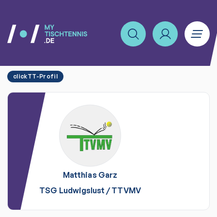
clickTT-Profil
Matthias
Garz
TSG Ludwigslust
/
TTVMV