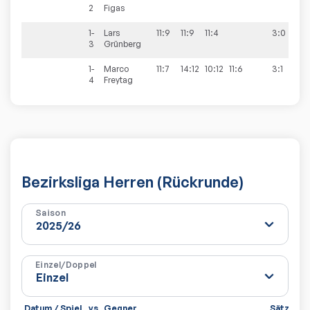
2
Figas
1-
Lars
11:9
11:9
11:4
3:0
3
Grünberg
1-
Marco
11:7
14:12
10:12
11:6
3:1
4
Freytag
Bezirksliga Herren (Rückrunde)
Saison
Einzel/Doppel
Datum / Spiel
vs
Gegner
Sätze
Sp