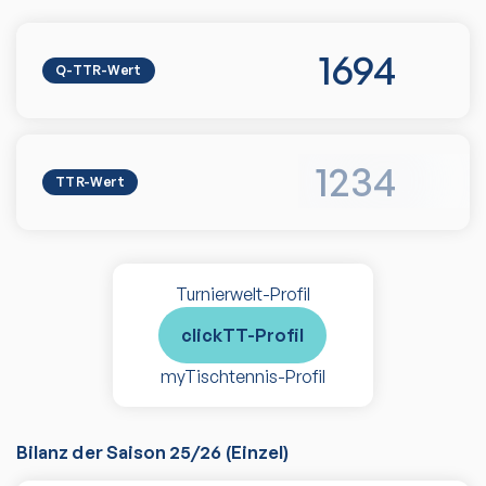
1694
Q-TTR-Wert
1234
TTR-Wert
Turnierwelt-Profil
clickTT-Profil
myTischtennis-Profil
Bilanz der Saison
25/26
(
Einzel
)