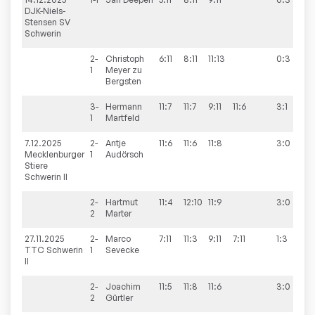
DJK-Niels-
Stensen SV
Schwerin
2-
Christoph
6:11
8:11
11:13
0:3
1
Meyer zu
Bergsten
3-
Hermann
11:7
11:7
9:11
11:6
3:1
1
Martfeld
7.12.2025
2-
Antje
11:6
11:6
11:8
3:0
10
Mecklenburger
1
Audörsch
Stiere
Schwerin II
2-
Hartmut
11:4
12:10
11:9
3:0
2
Marter
27.11.2025
2-
Marco
7:11
11:3
9:11
7:11
1:3
6
TTC Schwerin
1
Sevecke
II
2-
Joachim
11:5
11:8
11:6
3:0
2
Gürtler