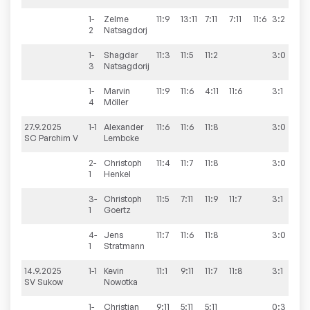
1-
Zelme
11:9
13:11
7:11
7:11
11:6
3:2
2
Natsagdorj
1-
Shagdar
11:3
11:5
11:2
3:0
3
Natsagdorij
1-
Marvin
11:9
11:6
4:11
11:6
3:1
4
Möller
27.9.2025
1-1
Alexander
11:6
11:6
11:8
3:0
9
SC Parchim V
Lembcke
2-
Christoph
11:4
11:7
11:8
3:0
1
Henkel
3-
Christoph
11:5
7:11
11:9
11:7
3:1
1
Goertz
4-
Jens
11:7
11:6
11:8
3:0
1
Stratmann
14.9.2025
1-1
Kevin
11:1
9:11
11:7
11:8
3:1
10
SV Sukow
Nowotka
1-
Christian
9:11
5:11
5:11
0:3