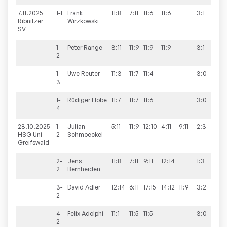
7.11.2025
1-1
Frank
11:8
7:11
11:6
11:6
3:1
10
Ribnitzer
Wirzkowski
SV
1-
Peter
Range
8:11
11:9
11:9
11:9
3:1
2
1-
Uwe
Reuter
11:3
11:7
11:4
3:0
3
1-
Rüdiger
Hobe
11:7
11:7
11:6
3:0
4
28.10.2025
1-
Julian
5:11
11:9
12:10
4:11
9:11
2:3
9:
HSG Uni
2
Schmoeckel
Greifswald
2-
Jens
11:8
7:11
9:11
12:14
1:3
2
Bernheiden
3-
David
Adler
12:14
6:11
17:15
14:12
11:9
3:2
2
4-
Felix
Adolphi
11:1
11:5
11:5
3:0
2