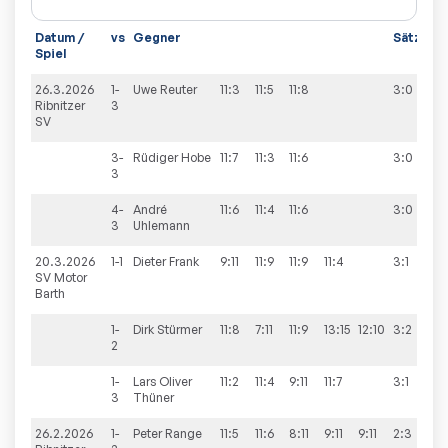
Datum /
vs
Gegner
Sätze
S
Spiel
26.3.2026
1-
Uwe
Reuter
11:3
11:5
11:8
3:0
1
Ribnitzer
3
SV
3-
Rüdiger
Hobe
11:7
11:3
11:6
3:0
3
4-
André
11:6
11:4
11:6
3:0
3
Uhlemann
20.3.2026
1-1
Dieter
Frank
9:11
11:9
11:9
11:4
3:1
1
SV Motor
Barth
1-
Dirk
Stürmer
11:8
7:11
11:9
13:15
12:10
3:2
2
1-
Lars Oliver
11:2
11:4
9:11
11:7
3:1
3
Thüner
26.2.2026
1-
Peter
Range
11:5
11:6
8:11
9:11
9:11
2:3
9