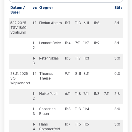
Datum /
vs
Gegner
Sätze
Sp
Spiel
5.12.2025
1-1
Florian
Abram
11:7
11:3
6:11
11:8
3:1
10
TSV 1860
Stralsund
1-
Lennart
Beier
11:4
7:11
11:7
11:9
3:1
2
1-
Peter
Niklas
11:3
11:7
11:3
3:0
3
28.11.2025
1-1
Thomas
9:11
8:11
8:11
0:3
8:
SG
Theise
Wöpkendorf
1-
Heiko
Pauli
6:11
11:8
7:11
11:3
7:11
2:3
2
1-
Sebastian
11:8
11:8
11:4
3:0
3
Braun
1-
Hans
11:7
11:6
11:5
3:0
4
Sommerfeld