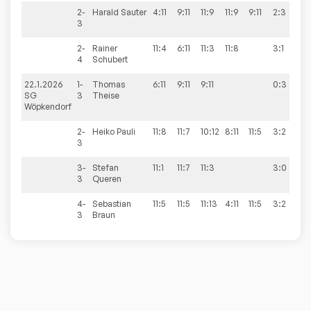
2-
Harald
Sauter
4:11
9:11
11:9
11:9
9:11
2:3
3
2-
Rainer
11:4
6:11
11:3
11:8
3:1
4
Schubert
22.1.2026
1-
Thomas
6:11
9:11
9:11
0:3
1
SG
3
Theise
Wöpkendorf
2-
Heiko
Pauli
11:8
11:7
10:12
8:11
11:5
3:2
3
3-
Stefan
11:1
11:7
11:3
3:0
3
Queren
4-
Sebastian
11:5
11:5
11:13
4:11
11:5
3:2
3
Braun