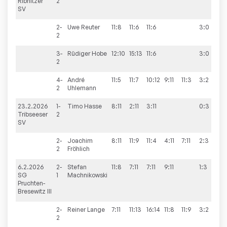
Ribnitzer
2
SV
2-
Uwe
Reuter
11:8
11:6
11:6
3:0
2
3-
Rüdiger
Hobe
12:10
15:13
11:6
3:0
2
4-
André
11:5
11:7
10:12
9:11
11:3
3:2
2
Uhlemann
23.2.2026
1-
Timo
Hasse
8:11
2:11
3:11
0:3
1:
Tribseeser
2
SV
2-
Joachim
8:11
11:9
11:4
4:11
7:11
2:3
2
Fröhlich
6.2.2026
2-
Stefan
11:8
7:11
7:11
9:11
1:3
9
SG
1
Machnikowski
Pruchten-
Bresewitz III
2-
Reiner
Lange
7:11
11:13
16:14
11:8
11:9
3:2
2