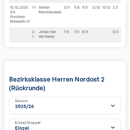
10.10.2025
1-1
Stefan
3:11
11:8
9:11
12:10
10:12
2:3
0:
SG
Machnikowski
Pruchten-
Bresewitz III
2-
Johan
Van
7:11
7:11
8:11
0:3
1
der Kamp
Bezirksklasse Herren Nordost 2
(Rückrunde)
Saison
Einzel/Doppel