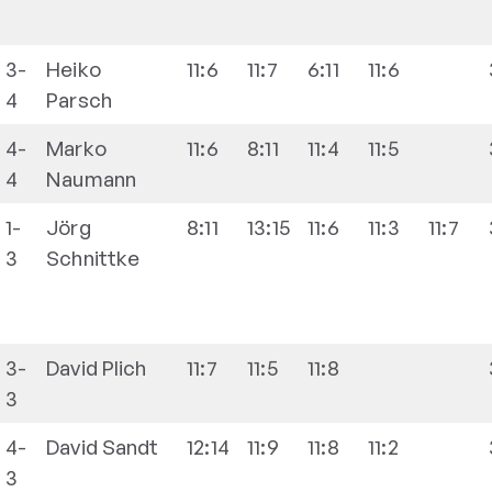
3-
Heiko
11:6
11:7
6:11
11:6
4
Parsch
4-
Marko
11:6
8:11
11:4
11:5
4
Naumann
1-
Jörg
8:11
13:15
11:6
11:3
11:7
3
Schnittke
3-
David
Plich
11:7
11:5
11:8
3
4-
David
Sandt
12:14
11:9
11:8
11:2
3