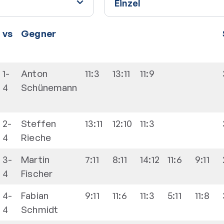
vs
Gegner
1-
Anton
11:3
13:11
11:9
4
Schünemann
2-
Steffen
13:11
12:10
11:3
4
Rieche
3-
Martin
7:11
8:11
14:12
11:6
9:11
4
Fischer
4-
Fabian
9:11
11:6
11:3
5:11
11:8
4
Schmidt