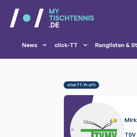
News
click-TT
Ranglisten & St
clickTT-Profil
Mir
TSV