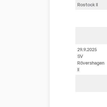
Rostock II
29.9.2025
SV
Rövershagen
II