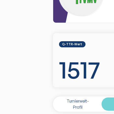
Q-TTR-Wert
1517
Turnierwelt-
Profil