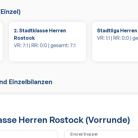
(
Einzel
)
2. Stadtklasse Herren
Stadtliga Herre
Rostock
VR:
1
:
1
| RR:
0
:
0
| g
VR:
7
:
1
| RR:
0
:
0
| gesamt:
7
:
1
d Einzelbilanzen
lasse Herren Rostock (Vorrunde)
Einzel/Doppel