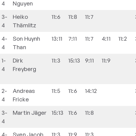
4
Nguyen
3-
Heiko
11:6
11:8
11:7
4
Thämlitz
4-
Son
Huynh
13:11
7:11
11:7
4:11
11:2
4
Than
1-
Dirk
11:3
15:13
9:11
11:9
4
Freyberg
2-
Andreas
11:5
11:6
14:12
4
Fricke
3-
Martin
Jäger
15:13
11:6
11:8
4
4-
Sven
Jacob
11:3
11:9
11:3