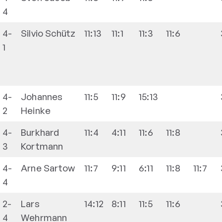
4
4-
Silvio
Schütz
11:13
11:1
11:3
11:6
1
4-
Johannes
11:5
11:9
15:13
2
Heinke
4-
Burkhard
11:4
4:11
11:6
11:8
3
Kortmann
4-
Arne
Sartow
11:7
9:11
6:11
11:8
11:7
4
2-
Lars
14:12
8:11
11:5
11:6
4
Wehrmann