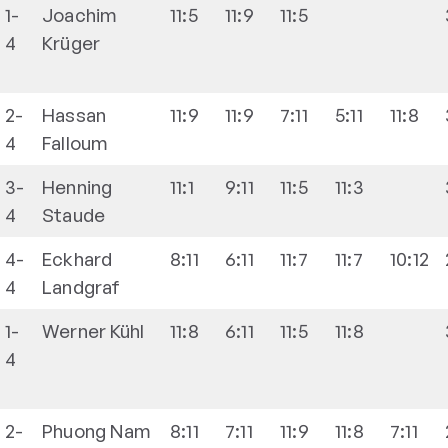
1-
Joachim
11:5
11:9
11:5
4
Krüger
2-
Hassan
11:9
11:9
7:11
5:11
11:8
4
Falloum
3-
Henning
11:1
9:11
11:5
11:3
4
Staude
4-
Eckhard
8:11
6:11
11:7
11:7
10:12
4
Landgraf
1-
Werner
Kühl
11:8
6:11
11:5
11:8
4
2-
Phuong Nam
8:11
7:11
11:9
11:8
7:11