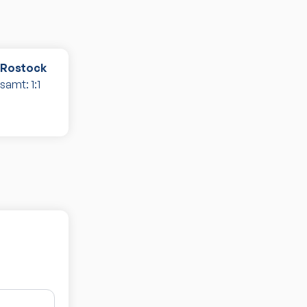
n Rostock
esamt:
1
:
1