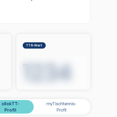
TTR-Wert
1234
clickTT-
myTischtennis-
Profil
Profil