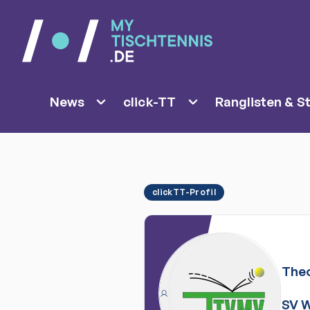
News
click-TT
Ranglisten & St
clickTT-Profil
The
SV 