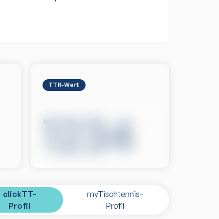
TTR-Wert
1234
clickTT-
myTischtennis-
Profil
Profil