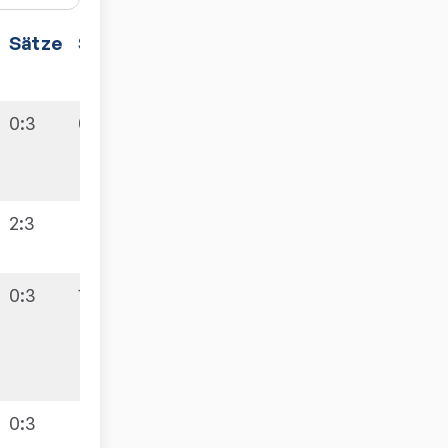
Sätze
Spiele
0:3
0:10
2:3
0:3
1:9
0:3