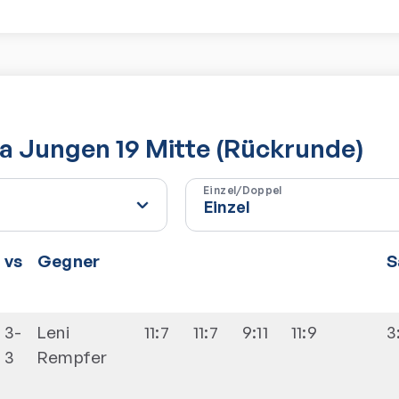
a Jungen 19 Mitte (Rückrunde)
Einzel/Doppel
vs
Gegner
S
3-
Leni
11:7
11:7
9:11
11:9
3
3
Rempfer