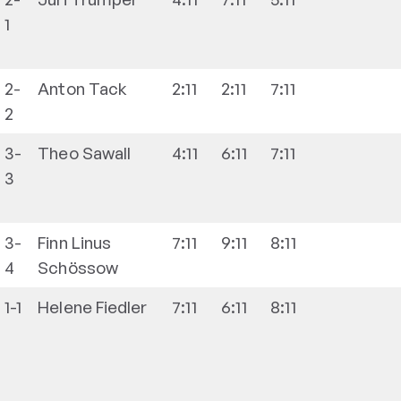
1
2-
Anton
Tack
2:11
2:11
7:11
2
3-
Theo
Sawall
4:11
6:11
7:11
3
3-
Finn Linus
7:11
9:11
8:11
4
Schössow
1-1
Helene
Fiedler
7:11
6:11
8:11