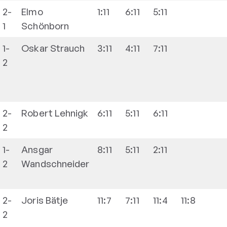
2-
Elmo
1:11
6:11
5:11
1
Schönborn
1-
Oskar
Strauch
3:11
4:11
7:11
2
2-
Robert
Lehnigk
6:11
5:11
6:11
2
1-
Ansgar
8:11
5:11
2:11
2
Wandschneider
2-
Joris
Bätje
11:7
7:11
11:4
11:8
2