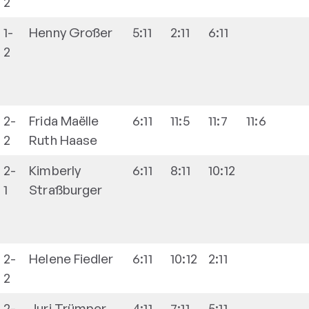
2
1-
Henny
Großer
5:11
2:11
6:11
2
2-
Frida Maëlle
6:11
11:5
11:7
11:6
2
Ruth
Haase
2-
Kimberly
6:11
8:11
10:12
1
Straßburger
2-
Helene
Fiedler
6:11
10:12
2:11
2
2-
Juri
Trümper
4:11
7:11
5:11