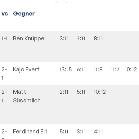
vs
Gegner
1-1
Ben
Knüppel
3:11
7:11
8:11
2-
Kajo
Evert
13:15
6:11
11:8
11:7
10:12
1
2-
Matti
2:11
5:11
10:12
1
Süssmilch
2-
Ferdinand
Erl
5:11
3:11
4:11