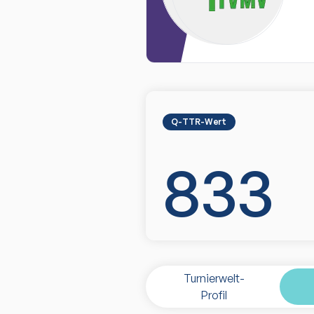
Q-TTR-Wert
833
Turnierwelt-
Profil