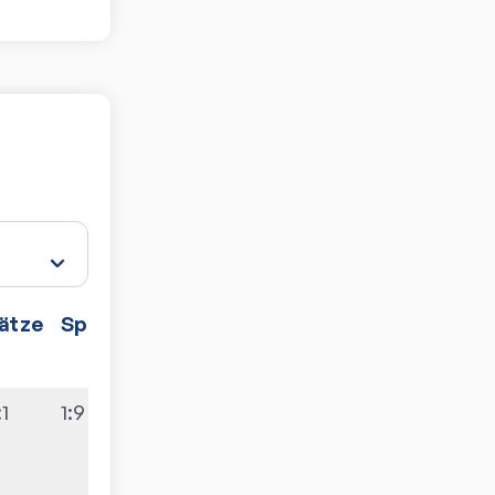
ätze
Spiele
:1
1:9