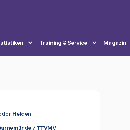
atistiken
Training & Service
Magazin
odor
Heiden
Warnemünde
/
TTVMV