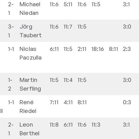
2-
Michael
11:6
5:11
11:6
11:5
3:1
1
Niedan
3-
Jörg
11:6
11:7
11:5
3:0
1
Taubert
1-1
Niclas
6:11
11:5
2:11
18:16
8:11
2:3
Paczulla
1-
Martin
11:5
11:4
11:5
3:0
2
Serfling
1-1
René
7:11
4:11
8:11
0:3
II
Riedel
2-
Leon
11:8
6:11
11:6
11:3
3:1
1
Berthel