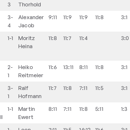
3
Thorhold
3-
Alexander
9:11
11:9
11:9
11:8
3:1
4
Jacob
1-1
Moritz
11:8
11:7
11:4
3:0
Heina
2-
Heiko
11:6
13:11
8:11
11:8
3:1
1
Reitmeier
3-
Ralf
11:7
11:8
7:11
11:5
3:1
1
Hofmann
1-1
Martin
8:11
7:11
11:8
5:11
1:3
II
Ewert
1-
Leon
7:11
11:5
14:12
11:6
3:1