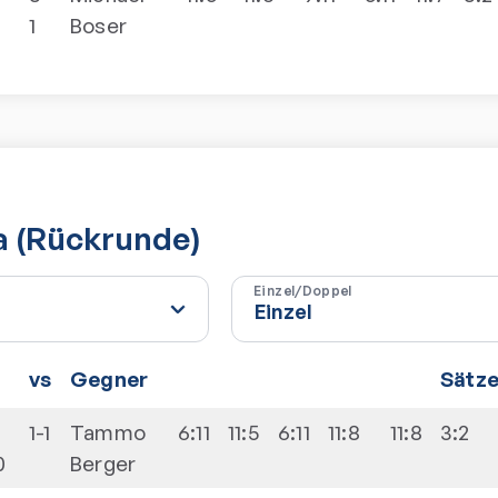
1
Boser
ga (Rückrunde)
Einzel/Doppel
vs
Gegner
Sätz
1-1
Tammo
6:11
11:5
6:11
11:8
11:8
3:2
0
Berger