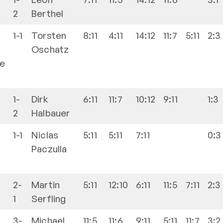
2
Berthel
1-1
Torsten
8:11
4:11
14:12
11:7
5:11
2:3
Oschatz
de
1-
Dirk
6:11
11:7
10:12
9:11
1:3
2
Halbauer
1-1
Niclas
5:11
5:11
7:11
0:3
Paczulla
2-
Martin
5:11
12:10
6:11
11:5
7:11
2:3
1
Serfling
3-
Michael
11:5
11:6
9:11
5:11
11:7
3:2