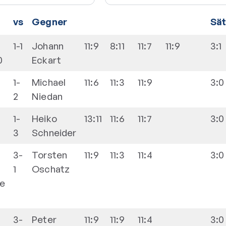
vs
Gegner
Sä
1-1
Johann
11:9
8:11
11:7
11:9
3:1
0
Eckart
1-
Michael
11:6
11:3
11:9
3:0
2
Niedan
1-
Heiko
13:11
11:6
11:7
3:0
3
Schneider
3-
Torsten
11:9
11:3
11:4
3:0
1
Oschatz
de
3-
Peter
11:9
11:9
11:4
3:0