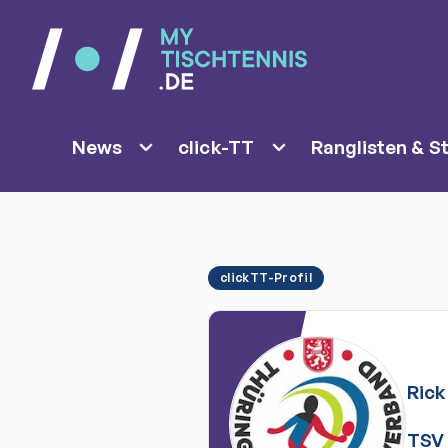
News
click-TT
Ranglisten & St
clickTT-Profil
Rick
TSV 