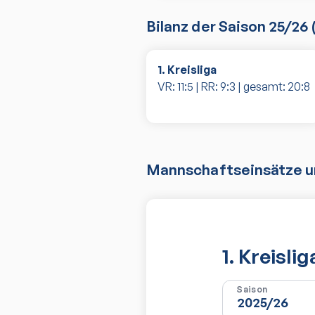
Bilanz der Saison
25/26
1. Kreisliga
VR:
11
:
5
| RR:
9
:
3
| gesamt:
20
:
8
Mannschaftseinsätze un
1. Kreisli
Saison