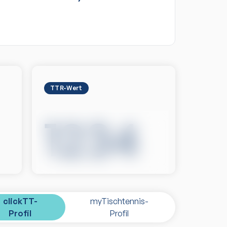
TTR-Wert
1234
clickTT-
myTischtennis-
Profil
Profil