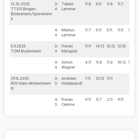
13.10.2025
3-
Tobias
11:8
5:11
11:8
11:7
3
TTSG Bingen-
4
Lemmer
Büdesheim/Sponsheim
II
4-
Markus
11:7
5:11
5:11
11:5
11:7
4
Lemmer
5.9.2025
3-
Florian
11:9
14:12
10:12
12:10
3
TGM Budenheim
4
Mangold
4-
Simon
4:11
11:8
11:6
10:12
11:4
4
Wagner
29.8.2025
3-
Andreas
7:11
10:12
9:11
RSV Klein-Winternheim
3
Hildebrandt
III
4-
Florian
9:11
11:7
2:11
9:11
1
3
Oehme