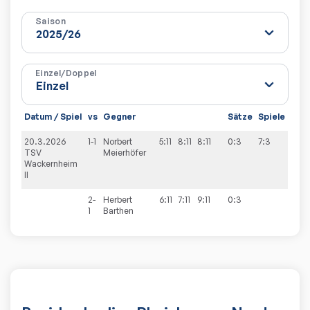
Saison
Einzel/Doppel
Datum / Spiel
vs
Gegner
Sätze
Spiele
20.3.2026
1-1
Norbert
5:11
8:11
8:11
0:3
7:3
TSV
Meierhöfer
Wackernheim
II
2-
Herbert
6:11
7:11
9:11
0:3
1
Barthen