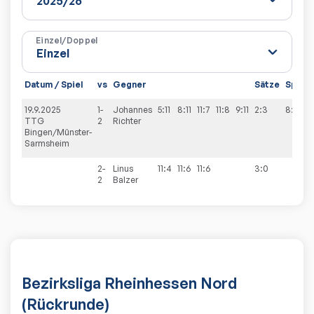
Einzel/Doppel
Datum / Spiel
vs
Gegner
Sätze
Spiele
19.9.2025
1-
Johannes
5:11
8:11
11:7
11:8
9:11
2:3
8:2
TTG
2
Richter
Bingen/Münster-
Sarmsheim
2-
Linus
11:4
11:6
11:6
3:0
2
Balzer
Bezirksliga Rheinhessen Nord
(Rückrunde)