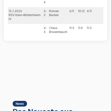
4
13.1.2026
3-
Roman
6:11
10:12
4:11
RSV Klein-Winternheim
3
Becker
IV
4-
Claus
11:3
11:5
11:3
3
Brusenbauch
News