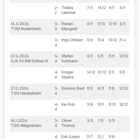
2-
Tobias
7:11
14:12
6:11
6:11
2
Lemmer
14.4.2026
3-
Florian
6:11
11:13
12:10
3:11
TGM Budenheim
3
Mangold
3-
Ingo
Oldsen
11:6
11:4
10:12
11:4
4
27.3.2026
3-
Stefan
6:11
5:11
11:9
12:10
8:11
DJK SV RW Finthen III
4
Hofmann
4-
Holger
14:12
10:12
5:11
5:11
4
Stanke
27.2.2026
3-
Dominic
Best
11:5
8:11
11:8
12:10
TSG Heidesheim
4
4-
Kai
Pohl
11:8
9:11
11:13
10:12
4
16.1.2026
3-
Oliver
3:11
7:11
3:11
TSG Welgesheim
4
Thehos
4-
Erik
Szech
11:7
11:2
11:8