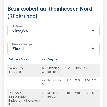
Bezirksoberliga Rheinhessen Nord
(Rückrunde)
Saison
Einzel/Doppel
Datum / Spiel
vs
Gegner
24.4.2026
3-
Matthias
3:11
10:12
6:11
TSG Drais
3
Reichardt
4-
Patris
Urban
9:11
11:5
12:10
5:11
11:3
3
17.4.2026
2-
Michael
11:13
9:11
11:9
6:11
TTSG Bingen-
1
Berger
Büdesheim/Sponsheim
II