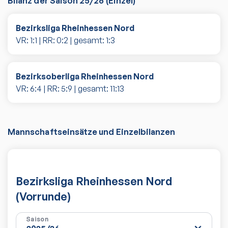
Bilanz der Saison
25/26
(
Einzel
)
Bezirksliga Rheinhessen Nord
VR:
1
:
1
| RR:
0
:
2
| gesamt:
1
:
3
Bezirksoberliga Rheinhessen Nord
VR:
6
:
4
| RR:
5
:
9
| gesamt:
11
:
13
Mannschaftseinsätze und Einzelbilanzen
Bezirksliga Rheinhessen Nord
(Vorrunde)
Saison