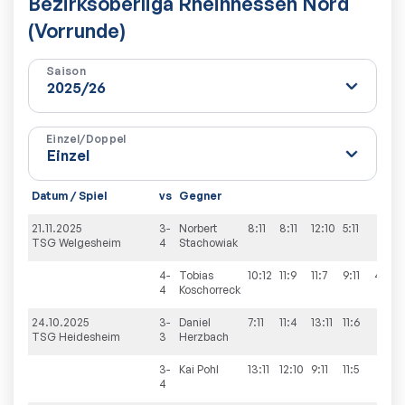
Bezirksoberliga Rheinhessen Nord
(Vorrunde)
Saison
Einzel/Doppel
Datum / Spiel
vs
Gegner
21.11.2025
3-
Norbert
8:11
8:11
12:10
5:11
1
TSG Welgesheim
4
Stachowiak
4-
Tobias
10:12
11:9
11:7
9:11
4:11
4
Koschorreck
24.10.2025
3-
Daniel
7:11
11:4
13:11
11:6
3
TSG Heidesheim
3
Herzbach
3-
Kai
Pohl
13:11
12:10
9:11
11:5
3
4