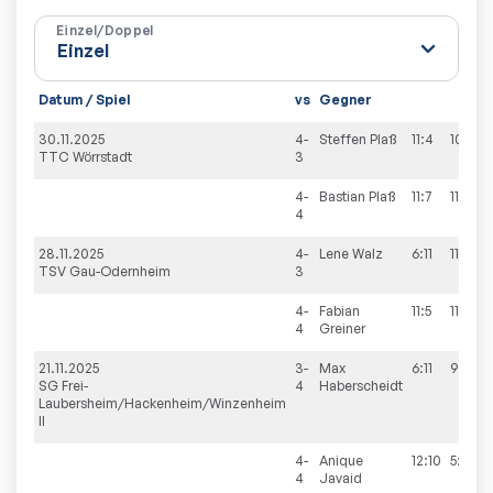
Einzel/Doppel
Datum / Spiel
vs
Gegner
30.11.2025
4-
Steffen
Plaß
11:4
10:12
TTC Wörrstadt
3
4-
Bastian
Plaß
11:7
11:1
4
28.11.2025
4-
Lene
Walz
6:11
11:7
TSV Gau-Odernheim
3
4-
Fabian
11:5
11:2
4
Greiner
21.11.2025
3-
Max
6:11
9:11
SG Frei-
4
Haberscheidt
Laubersheim/Hackenheim/Winzenheim
II
4-
Anique
12:10
5:11
4
Javaid