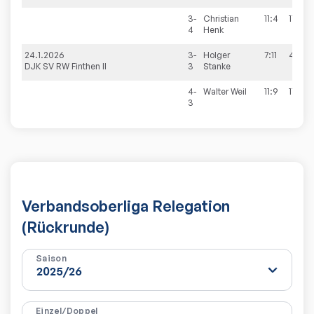
3-
Christian
11:4
11:6
4
Henk
24.1.2026
3-
Holger
7:11
4:11
DJK SV RW Finthen II
3
Stanke
4-
Walter
Weil
11:9
11:5
3
Verbandsoberliga Relegation
(Rückrunde)
Saison
Einzel/Doppel