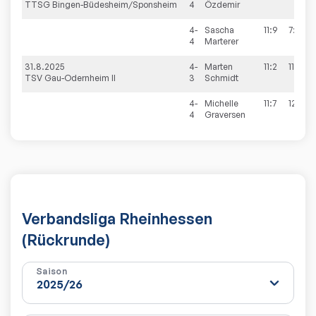
TTSG Bingen-Büdesheim/Sponsheim
4
Özdemir
4-
Sascha
11:9
7:11
4
Marterer
31.8.2025
4-
Marten
11:2
11:3
TSV Gau-Odernheim II
3
Schmidt
4-
Michelle
11:7
12:10
4
Graversen
Verbandsliga Rheinhessen
(Rückrunde)
Saison