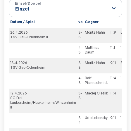
Einzel/Doppel
Datum / Spiel
vs
Gegner
26.4.2026
3-
Moritz
Hahn
11:9
5:11
TSV Gau-Odernheim II
3
4-
Matthias
11:1
11:3
3
Daum
18.4.2026
3-
Moritz
Hahn
9:11
8:11
TSV Gau-Odernheim
3
4-
Ralf
11:4
11:6
3
Pfannschmidt
12.4.2026
3-
Maciej
Cieslik
11:4
11:9
SG Frei-
3
Laubersheim/Hackenheim/Winzenheim
II
3-
Udo
Lebensky
9:11
13:15
4