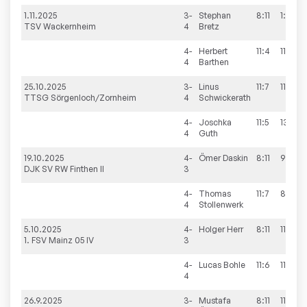
1.11.2025
3-
Stephan
8:11
1:11
TSV Wackernheim
4
Bretz
4-
Herbert
11:4
11:3
4
Barthen
25.10.2025
3-
Linus
11:7
11:6
TTSG Sörgenloch/Zornheim
4
Schwickerath
4-
Joschka
11:5
13:11
4
Guth
19.10.2025
4-
Ömer
Daskin
8:11
9:11
DJK SV RW Finthen II
3
4-
Thomas
11:7
8:11
4
Stollenwerk
5.10.2025
4-
Holger
Herr
8:11
11:6
1. FSV Mainz 05 IV
3
4-
Lucas
Bohle
11:6
11:2
4
26.9.2025
3-
Mustafa
8:11
11:3