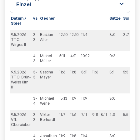
Datum /
vs
Gegner
Sätze
Spiele
Spiel
9.5.2026
3-
Bastian
12:10
12:10
11:4
3:0
3:7
TTC
3
Aller
Wirges II
4-
Michel
5:11
4:11
10:12
0:3
3
Müller
9.5.2026
3-
Sascha
11:6
11:8
8:11
11:6
3:1
5:5
TTC Grün-
3
Mayer
Weiss Kirn
II
3-
Michael
15:13
11:9
11:9
3:0
4
Werle
9.5.2026
3-
Viktor
11:7
11:6
7:11
9:11
8:11
2:3
5:5
VfL
3
Borhardt
Oberbieber
4-
Jonathan
11:9
11:8
11:4
3:0