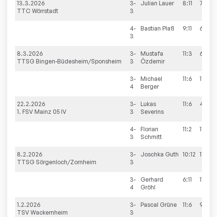
13.3.2026
3-
Julian
Lauer
8:11
7:11
TTC Wörrstadt
3
4-
Bastian
Plaß
9:11
6:11
3
8.3.2026
3-
Mustafa
11:3
6:11
TTSG Bingen-Büdesheim/Sponsheim
3
Özdemir
3-
Michael
11:6
11:7
4
Berger
22.2.2026
3-
Lukas
11:6
4:11
1. FSV Mainz 05 IV
3
Severins
4-
Florian
11:2
11:8
3
Schmitt
8.2.2026
3-
Joschka
Guth
10:12
11:8
TTSG Sörgenloch/Zornheim
3
3-
Gerhard
6:11
11:9
4
Gröhl
1.2.2026
3-
Pascal
Grüne
11:6
9:11
TSV Wackernheim
3