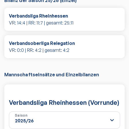
Bilanz der Saison
25/26
(
Einzel
)
Verbandsliga Rheinhessen
VR:
14
:
4
| RR:
11
:
7
| gesamt:
25
:
11
Verbandsoberliga Relegation
VR:
0
:
0
| RR:
4
:
2
| gesamt:
4
:
2
Mannschaftseinsätze und Einzelbilanzen
Verbandsliga Rheinhessen (Vorrunde)
Saison