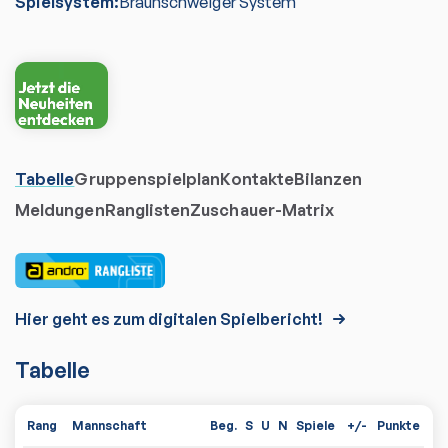
Spielsystem:
Braunschweiger System
Tabelle
Gruppenspielplan
Kontakte
Bilanzen
Meldungen
Ranglisten
Zuschauer-Matrix
Hier geht es zum digitalen Spielbericht!
Tabelle
Rang
Mannschaft
Beg.
S
U
N
Spiele
+/-
Punkte