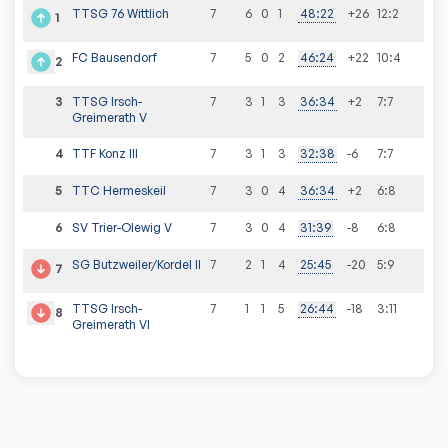
TTSG 76 Wittlich
7
6
0
1
48
:
22
+26
12
:
2
1
FC Bausendorf
7
5
0
2
46
:
24
+22
10
:
4
2
3
TTSG Irsch-
7
3
1
3
36
:
34
+2
7
:
7
Greimerath V
4
TTF Konz III
7
3
1
3
32
:
38
-6
7
:
7
5
TTC Hermeskeil
7
3
0
4
36
:
34
+2
6
:
8
6
SV Trier-Olewig V
7
3
0
4
31
:
39
-8
6
:
8
SG Butzweiler/Kordel II
7
2
1
4
25
:
45
-20
5
:
9
7
TTSG Irsch-
7
1
1
5
26
:
44
-18
3
:
11
8
Greimerath VI