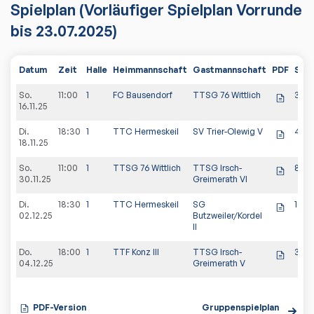
Spielplan
(Vorläufiger Spielplan Vorrunde
bis 23.07.2025)
Datum
Zeit
Halle
Heimmannschaft
Gastmannschaft
PDF
Spie
So.
11:00
1
FC Bausendorf
TTSG 76 Wittlich
3:7
16.11.25
Di.
18:30
1
TTC Hermeskeil
SV Trier-Olewig V
4:6
18.11.25
So.
11:00
1
TTSG 76 Wittlich
TTSG Irsch-
8:2
30.11.25
Greimerath VI
Di.
18:30
1
TTC Hermeskeil
SG
10:0
02.12.25
Butzweiler/Kordel
II
Do.
18:00
1
TTF Konz III
TTSG Irsch-
3:7
04.12.25
Greimerath V
PDF-Version
Gruppenspielplan