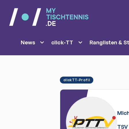
News
click-TT
Ranglisten & St
clickTT-Profil
Mich
TSV