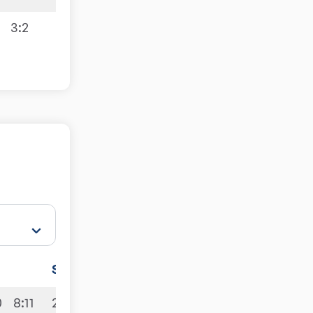
3:2
Sätze
Spiele
0
8:11
2:3
9:1