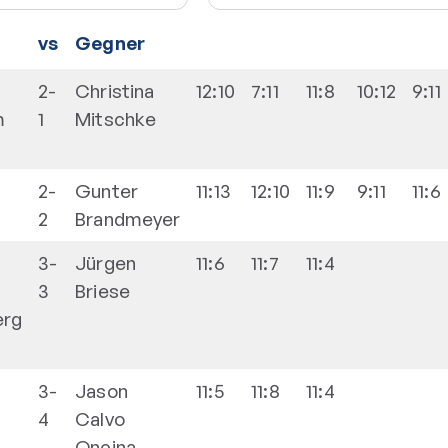
vs
Gegner
2-
Christina
12:10
7:11
11:8
10:12
9:11
m
1
Mitschke
2-
Gunter
11:13
12:10
11:9
9:11
11:6
2
Brandmeyer
3-
Jürgen
11:6
11:7
11:4
3
Briese
erg
3-
Jason
11:5
11:8
11:4
4
Calvo
Oncina