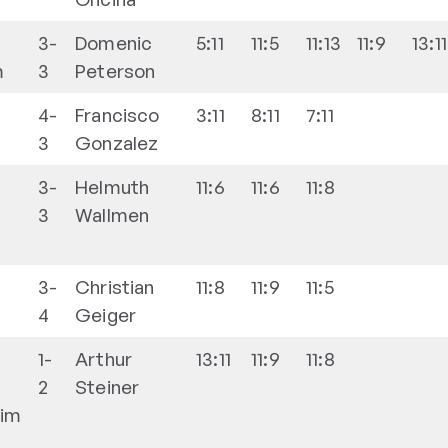
3-
Domenic
5:11
11:5
11:13
11:9
13:11
m
3
Peterson
4-
Francisco
3:11
8:11
7:11
3
Gonzalez
3-
Helmuth
11:6
11:6
11:8
3
Wallmen
3-
Christian
11:8
11:9
11:5
4
Geiger
1-
Arthur
13:11
11:9
11:8
2
Steiner
eim