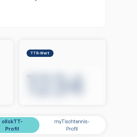
TTR-Wert
1234
clickTT-
myTischtennis-
Profil
Profil