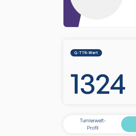
Q-TTR-Wert
1324
Turnierwelt-
Profil