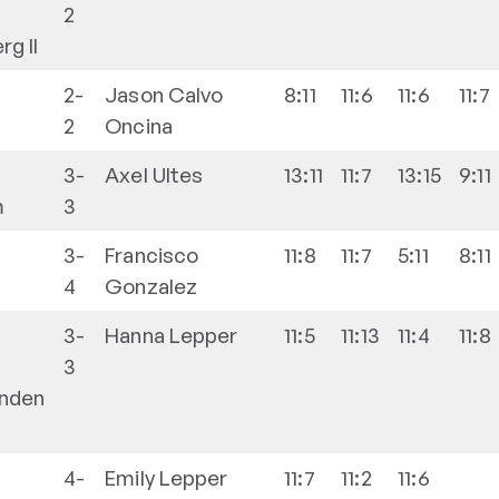
2
g II
2-
Jason
Calvo
8:11
11:6
11:6
11:7
2
Oncina
3-
Axel
Ultes
13:11
11:7
13:15
9:11
m
3
3-
Francisco
11:8
11:7
5:11
8:11
4
Gonzalez
3-
Hanna
Lepper
11:5
11:13
11:4
11:8
3
anden
4-
Emily
Lepper
11:7
11:2
11:6