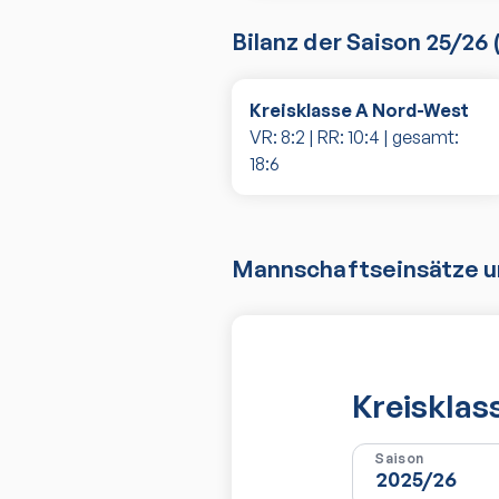
Bilanz der Saison
25/26
Kreisklasse A Nord-West
VR:
8
:
2
| RR:
10
:
4
| gesamt:
18
:
6
Mannschaftseinsätze un
Kreisklas
Saison