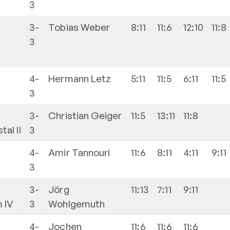
3
3-
Tobias
Weber
8:11
11:6
12:10
11:8
3
4-
Hermann
Letz
5:11
11:5
6:11
11:5
3
3-
Christian
Geiger
11:5
13:11
11:8
al II
3
4-
Amir
Tannouri
11:6
8:11
4:11
9:11
3
3-
Jörg
11:13
7:11
9:11
 IV
3
Wohlgemuth
4-
Jochen
11:6
11:6
11:6