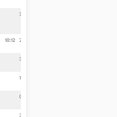
3:1
4:6
10:12
2:3
3:0
5:5
1:3
0:3
6:4
3:0