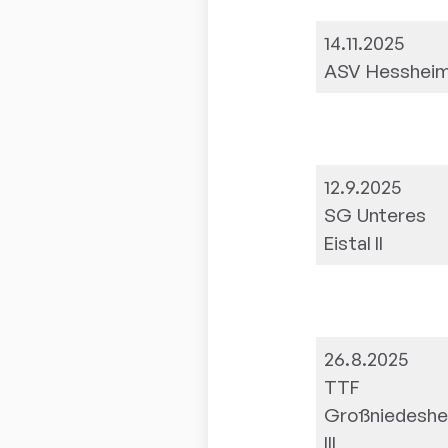
14.11.2025
ASV Hesshei
12.9.2025
SG Unteres
Eistal II
26.8.2025
TTF
Großniedesh
III