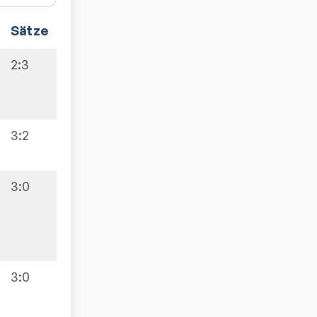
Sätze
Spiele
2:3
7:3
3:2
3:0
9:1
3:0