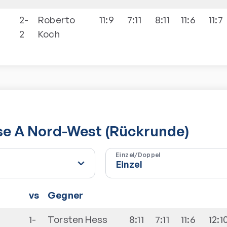
2-
Roberto
11:9
7:11
8:11
11:6
11:7
2
Koch
se A Nord-West (Rückrunde)
Einzel/Doppel
vs
Gegner
1-
Torsten
Hess
8:11
7:11
11:6
12:1