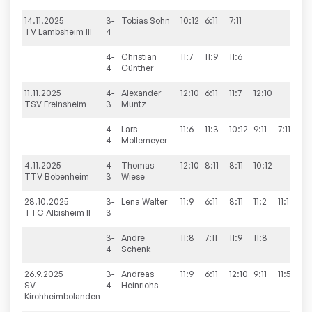
14.11.2025
3-
Tobias
Sohn
10:12
6:11
7:11
0:3
TV Lambsheim III
4
4-
Christian
11:7
11:9
11:6
3:0
4
Günther
11.11.2025
4-
Alexander
12:10
6:11
11:7
12:10
3:1
TSV Freinsheim
3
Muntz
4-
Lars
11:6
11:3
10:12
9:11
7:11
2:3
4
Mollemeyer
4.11.2025
4-
Thomas
12:10
8:11
8:11
10:12
1:3
TTV Bobenheim
3
Wiese
28.10.2025
3-
Lena
Walter
11:9
6:11
8:11
11:2
11:1
3:2
TTC Albisheim II
3
3-
Andre
11:8
7:11
11:9
11:8
3:1
4
Schenk
26.9.2025
3-
Andreas
11:9
6:11
12:10
9:11
11:5
3:2
SV
4
Heinrichs
Kirchheimbolanden