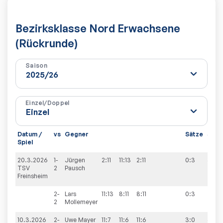
Bezirksklasse Nord Erwachsene
(Rückrunde)
Saison
Einzel/Doppel
Datum /
vs
Gegner
Sätze
Spie
Spiel
20.3.2026
1-
Jürgen
2:11
11:13
2:11
0:3
4:9
TSV
2
Pausch
Freinsheim
2-
Lars
11:13
8:11
8:11
0:3
2
Mollemeyer
10.3.2026
2-
Uwe
Mayer
11:7
11:6
11:6
3:0
6:9