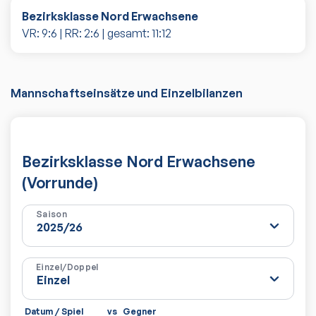
Bezirksklasse Nord Erwachsene
VR:
9
:
6
| RR:
2
:
6
| gesamt:
11
:
12
Mannschaftseinsätze und Einzelbilanzen
Bezirksklasse Nord Erwachsene
(Vorrunde)
Saison
Einzel/Doppel
Datum / Spiel
vs
Gegner
Sä