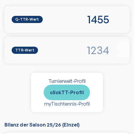
1455
Q-TTR-Wert
1234
TTR-Wert
Turnierwelt-Profil
clickTT-Profil
myTischtennis-Profil
Bilanz der Saison
25/26
(
Einzel
)