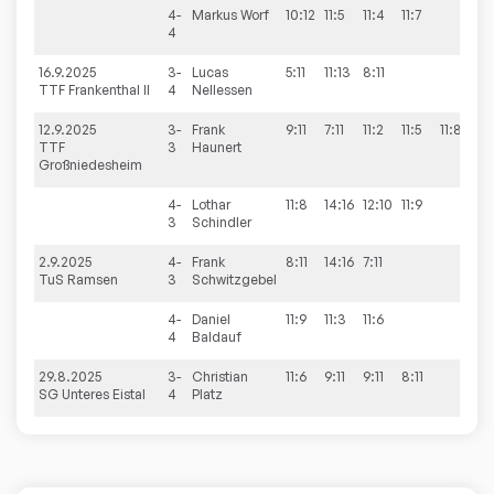
4-
Markus
Worf
10:12
11:5
11:4
11:7
3:1
4
16.9.2025
3-
Lucas
5:11
11:13
8:11
0:3
TTF Frankenthal II
4
Nellessen
12.9.2025
3-
Frank
9:11
7:11
11:2
11:5
11:8
3:2
TTF
3
Haunert
Großniedesheim
4-
Lothar
11:8
14:16
12:10
11:9
3:1
3
Schindler
2.9.2025
4-
Frank
8:11
14:16
7:11
0:3
TuS Ramsen
3
Schwitzgebel
4-
Daniel
11:9
11:3
11:6
3:0
4
Baldauf
29.8.2025
3-
Christian
11:6
9:11
9:11
8:11
1:3
SG Unteres Eistal
4
Platz