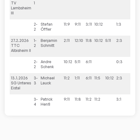
TV
1
Lambsheim
III
2-
Stefan
11:9
9:11
3:11
10:12
1:3
2
Öffler
27.2.2026
1-
Benjamin
2:11
12:10
11:8
10:12
5:11
2:3
6:9
TTC
2
Schmitt
Albisheim II
2-
Andre
10:12
5:11
6:11
0:3
2
Schenk
13.1.2026
3-
Michael
11:2
1:11
6:11
11:5
10:12
2:3
8:8
SG Unteres
3
Lauck
Eistal
3-
Patrick
9:11
11:8
11:2
11:2
3:1
4
Henß