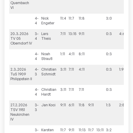
Quembach
VI
4-
Nick
11:4
11:7
11:8
3:0
4
Engeter
20.3.2026
3-
Lars
7:11
13:15
9:11
0:3
4:6
TV 05
4
Theis
Oberndorf IV
4-
Noah
1:11
4:11
8:11
0:3
4
Strauß
2.3.2026
4-
Christian
3:11
7:11
4:11
0:3
1:9
TuS 1909
3
Schmidt
Philippstein II
4-
Christian
3:11
7:11
7:11
0:3
4
Hardt
27.2.2026
3-
Jan
Koci
9:11
6:11
11:8
9:11
1:3
2:8
TSV 1951
3
Neukirchen
IV
3-
Karsten
11:7
9:11
11:13
11:7
13:11
3:2