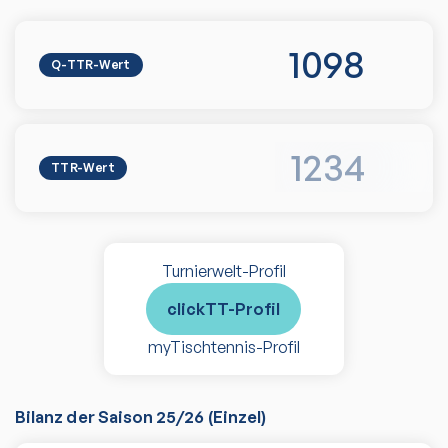
1098
Q-TTR-Wert
1234
TTR-Wert
Turnierwelt-Profil
clickTT-Profil
myTischtennis-Profil
Bilanz der Saison
25/26
(
Einzel
)