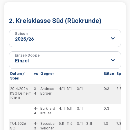
2. Kreisklasse Süd (Rückrunde)
Saison
Einzel/Doppel
Datum /
vs
Gegner
Sätze
Spiele
Spiel
20.4.2026
3-
Andreas
4:11
1:11
3:11
0:3
2:8
KSG Dalheim
4
Bürger
1978 II
4-
Burkhard
4:11
5:11
3:11
0:3
4
Krause
17.4.2026
4-
Sebastian
5:11
11:5
3:11
3:11
1:3
7:3
SG
3
Weidner