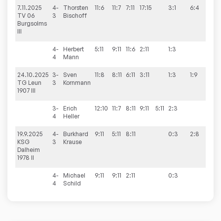
7.11.2025
4-
Thorsten
11:6
11:7
7:11
17:15
3:1
6:4
TV 06
3
Bischoff
Burgsolms
III
4-
Herbert
5:11
9:11
11:6
2:11
1:3
4
Mann
24.10.2025
3-
Sven
11:8
8:11
6:11
3:11
1:3
1:9
TG Leun
3
Kornmann
1907 III
3-
Erich
12:10
11:7
8:11
9:11
5:11
2:3
4
Heller
19.9.2025
4-
Burkhard
9:11
5:11
8:11
0:3
2:8
KSG
3
Krause
Dalheim
1978 II
4-
Michael
9:11
9:11
2:11
0:3
4
Schild