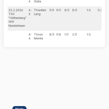
4
Galla
23.2.2026
4-
Thorsten
11:9
9:11
8:11
8:11
1:3
3:7
TSV
3
Lang
"Hüttenberg"
1919
Niederkleen
4-
Timon
8:11
11:8
1:11
2:11
1:3
4
Menke
News