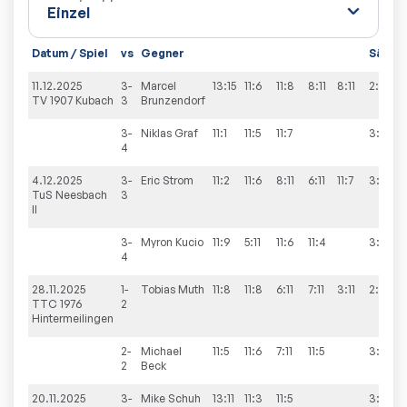
Datum / Spiel
vs
Gegner
Sätze
11.12.2025
3-
Marcel
13:15
11:6
11:8
8:11
8:11
2:3
TV 1907 Kubach
3
Brunzendorf
3-
Niklas
Graf
11:1
11:5
11:7
3:0
4
4.12.2025
3-
Eric
Strom
11:2
11:6
8:11
6:11
11:7
3:2
TuS Neesbach
3
II
3-
Myron
Kucio
11:9
5:11
11:6
11:4
3:1
4
28.11.2025
1-
Tobias
Muth
11:8
11:8
6:11
7:11
3:11
2:3
TTC 1976
2
Hintermeilingen
2-
Michael
11:5
11:6
7:11
11:5
3:1
2
Beck
20.11.2025
3-
Mike
Schuh
13:11
11:3
11:5
3:0