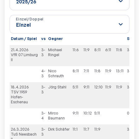
Einzel/Doppel
Datum / Spiel
vs
Gegner
Sätze
21.4.2026
3-
Michael
11:6
11:9
8:11
6:11
11:8
3:2
VfR 07 Limburg
3
Ringel
II
4-
Nico
8:11
7:11
11:8
11:9
13:11
3:2
3
Schrauth
18.4.2026
3-
Jörg
Stahl
5:11
9:11
12:10
11:9
11:9
3:2
TSV 1959
3
Hofen-
Eschenau
3-
Mirco
9:11
10:12
5:11
0:3
4
Baumann
26.3.2026
3-
Dirk
Schäfer
11:1
11:7
11:9
3:0
TuS Neesbach
3