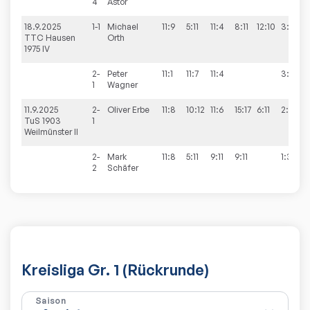
4
Astor
18.9.2025
1-1
Michael
11:9
5:11
11:4
8:11
12:10
3:2
TTC Hausen
Orth
1975 IV
2-
Peter
11:1
11:7
11:4
3:0
1
Wagner
11.9.2025
2-
Oliver
Erbe
11:8
10:12
11:6
15:17
6:11
2:3
TuS 1903
1
Weilmünster II
2-
Mark
11:8
5:11
9:11
9:11
1:3
2
Schäfer
Kreisliga Gr. 1 (Rückrunde)
Saison