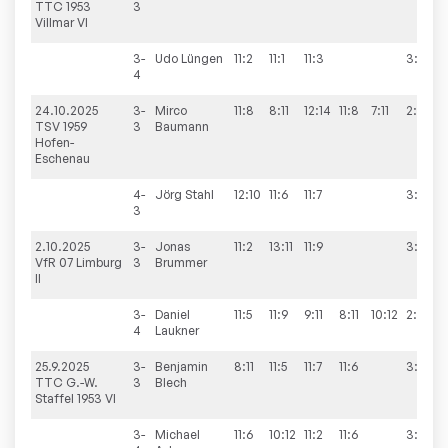
TTC 1953
3
Villmar VI
3-
Udo
Lüngen
11:2
11:1
11:3
3:0
4
24.10.2025
3-
Mirco
11:8
8:11
12:14
11:8
7:11
2:3
TSV 1959
3
Baumann
Hofen-
Eschenau
4-
Jörg
Stahl
12:10
11:6
11:7
3:0
3
2.10.2025
3-
Jonas
11:2
13:11
11:9
3:0
VfR 07 Limburg
3
Brummer
II
3-
Daniel
11:5
11:9
9:11
8:11
10:12
2:3
4
Laukner
25.9.2025
3-
Benjamin
8:11
11:5
11:7
11:6
3:1
TTC G.-W.
3
Blech
Staffel 1953 VI
3-
Michael
11:6
10:12
11:2
11:6
3:1