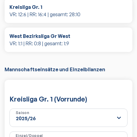
Kreisliga Gr. 1
VR:
12
:
6
| RR:
16
:
4
| gesamt:
28
:
10
West Bezirksliga Gr West
VR:
1
:
1
| RR:
0
:
8
| gesamt:
1
:
9
Mannschaftseinsätze und Einzelbilanzen
Kreisliga Gr. 1 (Vorrunde)
Saison
Einzel/Doppel