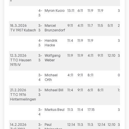
II
4-
Myron
Kucio
13:11
6:11
11:9
11:9
3:1
3
18.3.2026
3-
Marcel
9:11
4:11
11:7
11:5
5:11
2:3
TV 1907 Kubach
3
Brunzendorf
4-
Hendrik
11:4
11:9
11:9
3:0
3
Hacke
12.3.2026
3-
Wolfgang
11:9
11:9
4:11
9:11
12:10
3:2
TTC Hausen
3
Weber
1975 IV
3-
Michael
4:11
9:11
8:11
0:3
4
Orth
21.2.2026
3-
Michael
Bill
11:4
9:11
6:11
8:11
1:3
TTC 1976
3
Hintermeilingen
3-
Markus
Beul
11:3
11:4
17:15
3:0
4
14.2.2026
3-
Paul
12:14
11:3
11:3
12:14
12:10
3:2