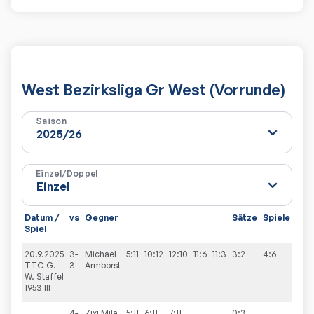
West Bezirksliga Gr West (Vorrunde)
Saison
Einzel/Doppel
Datum /
vs
Gegner
Sätze
Spiele
Spiel
20.9.2025
3-
Michael
5:11
10:12
12:10
11:6
11:3
3:2
4:6
TTC G.-
3
Armborst
W. Staffel
1953 III
4-
Zixi Mila
5:11
6:11
7:11
0:3