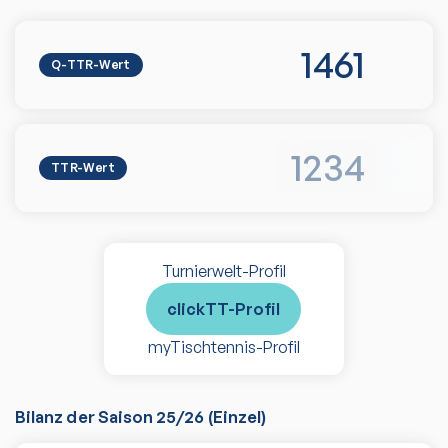
1461
Q-TTR-Wert
1234
TTR-Wert
Turnierwelt-Profil
clickTT-Profil
myTischtennis-Profil
Bilanz der Saison
25/26
(
Einzel
)