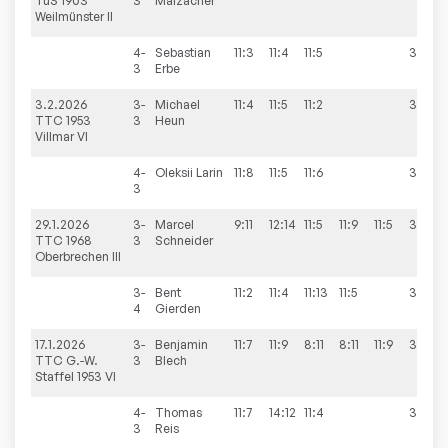
TuS 1903
3
Malzacher
Weilmünster II
4-
Sebastian
11:3
11:4
11:5
3:0
3
Erbe
3.2.2026
3-
Michael
11:4
11:5
11:2
3:0
TTC 1953
3
Heun
Villmar VI
4-
Oleksii
Larin
11:8
11:5
11:6
3:0
3
29.1.2026
3-
Marcel
9:11
12:14
11:5
11:9
11:5
3:2
TTC 1968
3
Schneider
Oberbrechen III
3-
Bent
11:2
11:4
11:13
11:5
3:1
4
Gierden
17.1.2026
3-
Benjamin
11:7
11:9
8:11
8:11
11:9
3:2
TTC G.-W.
3
Blech
Staffel 1953 VI
4-
Thomas
11:7
14:12
11:4
3:0
3
Reis