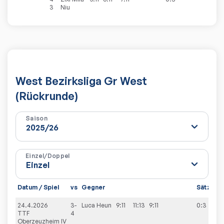
3
Niu
West Bezirksliga Gr West
(Rückrunde)
Saison
Einzel/Doppel
Datum / Spiel
vs
Gegner
Sätze
S
24.4.2026
3-
Luca
Heun
9:11
11:13
9:11
0:3
6
TTF
4
Oberzeuzheim IV