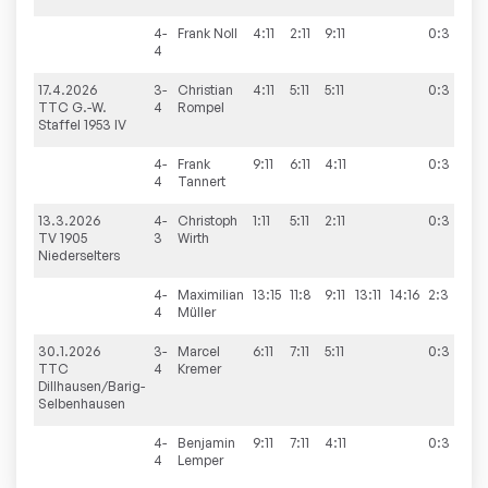
4-
Frank
Noll
4:11
2:11
9:11
0:3
4
17.4.2026
3-
Christian
4:11
5:11
5:11
0:3
2
TTC G.-W.
4
Rompel
Staffel 1953 IV
4-
Frank
9:11
6:11
4:11
0:3
4
Tannert
13.3.2026
4-
Christoph
1:11
5:11
2:11
0:3
4
TV 1905
3
Wirth
Niederselters
4-
Maximilian
13:15
11:8
9:11
13:11
14:16
2:3
4
Müller
30.1.2026
3-
Marcel
6:11
7:11
5:11
0:3
7
TTC
4
Kremer
Dillhausen/Barig-
Selbenhausen
4-
Benjamin
9:11
7:11
4:11
0:3
4
Lemper