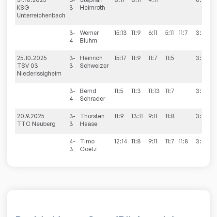
KSG
3
Heimroth
Unterreichenbach
3-
Werner
15:13
11:9
6:11
5:11
11:7
3:2
4
Bluhm
25.10.2025
3-
Heinrich
15:17
11:9
11:7
11:5
3:1
TSV 03
3
Schweizer
Niederissigheim
3-
Bernd
11:5
11:3
11:13
11:7
3:1
4
Schrader
20.9.2025
3-
Thorsten
11:9
13:11
9:11
11:8
3:1
TTC Neuberg
3
Haase
4-
Timo
12:14
11:8
9:11
11:7
11:8
3:2
3
Goetz