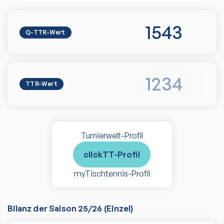
1543
Q-TTR-Wert
1234
TTR-Wert
Turnierwelt-Profil
clickTT-Profil
myTischtennis-Profil
Bilanz der Saison
25/26
(
Einzel
)