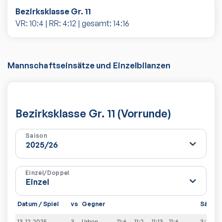
Bezirksklasse Gr. 11
VR:
10
:
4
| RR:
4
:
12
| gesamt:
14
:
16
Mannschaftseinsätze und Einzelbilanzen
Bezirksklasse Gr. 11 (Vorrunde)
Saison
Einzel/Doppel
Datum / Spiel
vs
Gegner
Sätze
13.12.2025
3-
Urban
11:6
11:2
11:13
11:6
3:1