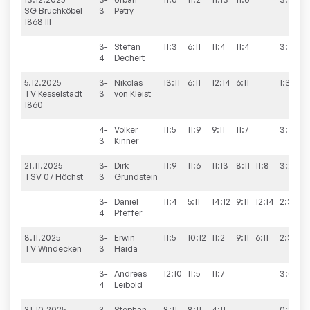
SG Bruchköbel
3
Petry
1868 III
3-
Stefan
11:3
6:11
11:4
11:4
3:1
4
Dechert
5.12.2025
3-
Nikolas
13:11
6:11
12:14
6:11
1:3
TV Kesselstadt
3
von
Kleist
1860
4-
Volker
11:5
11:9
9:11
11:7
3:1
3
Kinner
21.11.2025
3-
Dirk
11:9
11:6
11:13
8:11
11:8
3:2
TSV 07 Höchst
3
Grundstein
3-
Daniel
11:4
5:11
14:12
9:11
12:14
2:3
4
Pfeffer
8.11.2025
3-
Erwin
11:5
10:12
11:2
9:11
6:11
2:3
TV Windecken
3
Haida
3-
Andreas
12:10
11:5
11:7
3:0
4
Leibold
31.10.2025
3-
Stephan
8:11
8:11
4:11
0:3