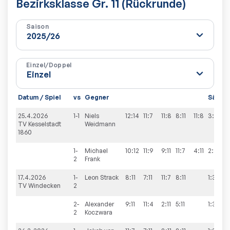
Bezirksklasse Gr. 11 (Rückrunde)
Saison
Einzel/Doppel
Datum / Spiel
vs
Gegner
Sätze
25.4.2026
1-1
Niels
12:14
11:7
11:8
8:11
11:8
3:2
TV Kesselstadt
Weidmann
1860
1-
Michael
10:12
11:9
9:11
11:7
4:11
2:3
2
Frank
17.4.2026
1-
Leon
Strack
8:11
7:11
11:7
8:11
1:3
TV Windecken
2
2-
Alexander
9:11
11:4
2:11
5:11
1:3
2
Koczwara