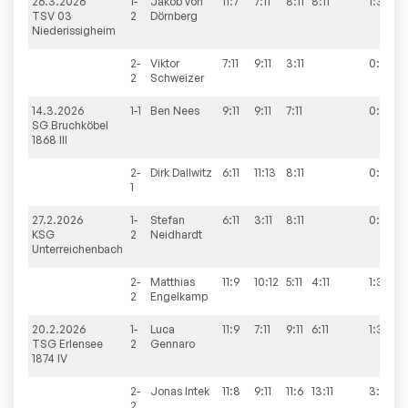
26.3.2026
1-
Jakob von
11:7
7:11
8:11
8:11
1:3
TSV 03
2
Dörnberg
Niederissigheim
2-
Viktor
7:11
9:11
3:11
0:3
2
Schweizer
14.3.2026
1-1
Ben
Nees
9:11
9:11
7:11
0:3
SG Bruchköbel
1868 III
2-
Dirk
Dallwitz
6:11
11:13
8:11
0:3
1
27.2.2026
1-
Stefan
6:11
3:11
8:11
0:3
KSG
2
Neidhardt
Unterreichenbach
2-
Matthias
11:9
10:12
5:11
4:11
1:3
2
Engelkamp
20.2.2026
1-
Luca
11:9
7:11
9:11
6:11
1:3
TSG Erlensee
2
Gennaro
1874 IV
2-
Jonas
Intek
11:8
9:11
11:6
13:11
3:1
2