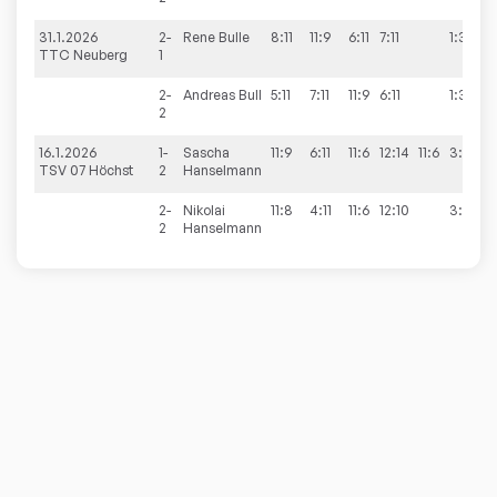
31.1.2026
2-
Rene
Bulle
8:11
11:9
6:11
7:11
1:3
TTC Neuberg
1
2-
Andreas
Bull
5:11
7:11
11:9
6:11
1:3
2
16.1.2026
1-
Sascha
11:9
6:11
11:6
12:14
11:6
3:2
TSV 07 Höchst
2
Hanselmann
2-
Nikolai
11:8
4:11
11:6
12:10
3:1
2
Hanselmann