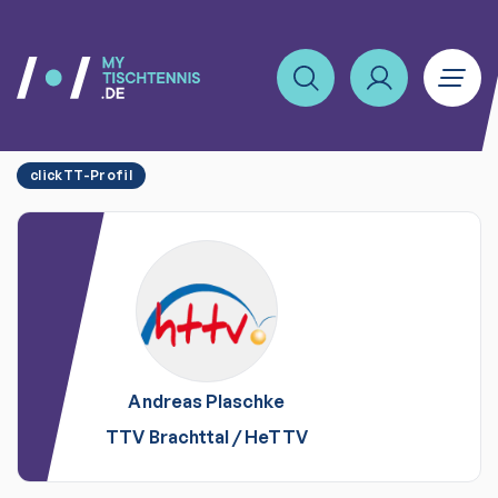
clickTT-Profil
Andreas
Plaschke
TTV Brachttal
/
HeTTV