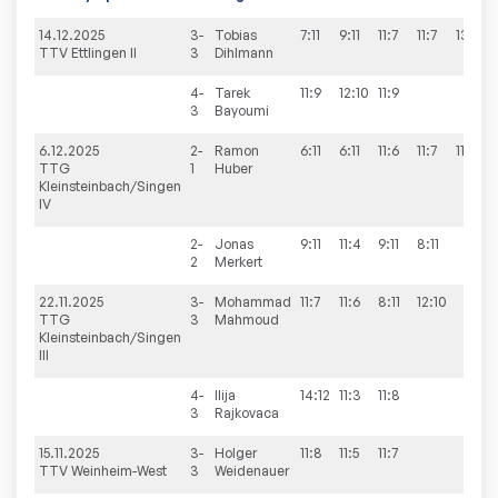
14.12.2025
3-
Tobias
7:11
9:11
11:7
11:7
13:11
TTV Ettlingen II
3
Dihlmann
4-
Tarek
11:9
12:10
11:9
3
Bayoumi
6.12.2025
2-
Ramon
6:11
6:11
11:6
11:7
11:4
TTG
1
Huber
Kleinsteinbach/Singen
IV
2-
Jonas
9:11
11:4
9:11
8:11
1
2
Merkert
22.11.2025
3-
Mohammad
11:7
11:6
8:11
12:10
3
TTG
3
Mahmoud
Kleinsteinbach/Singen
III
4-
Ilija
14:12
11:3
11:8
3
Rajkovaca
15.11.2025
3-
Holger
11:8
11:5
11:7
TTV Weinheim-West
3
Weidenauer