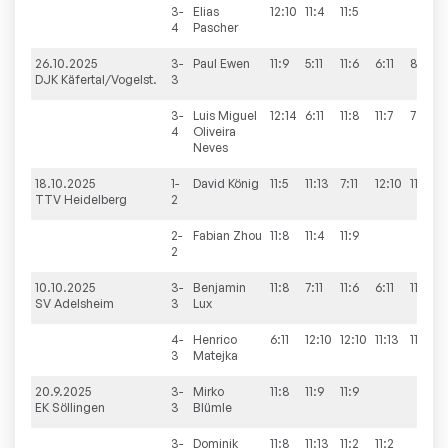
3-
Elias
12:10
11:4
11:5
4
Pascher
26.10.2025
3-
Paul
Ewen
11:9
5:11
11:6
6:11
8:11
DJK Käfertal/Vogelst.
3
3-
Luis Miguel
12:14
6:11
11:8
11:7
7:11
4
Oliveira
Neves
18.10.2025
1-
David
König
11:5
11:13
7:11
12:10
11:5
TTV Heidelberg
2
2-
Fabian
Zhou
11:8
11:4
11:9
2
10.10.2025
3-
Benjamin
11:8
7:11
11:6
6:11
11:9
SV Adelsheim
3
Lux
4-
Henrico
6:11
12:10
12:10
11:13
11:7
3
Matejka
20.9.2025
3-
Mirko
11:8
11:9
11:9
EK Söllingen
3
Blümle
3-
Dominik
11:8
11:13
11:2
11:2
3