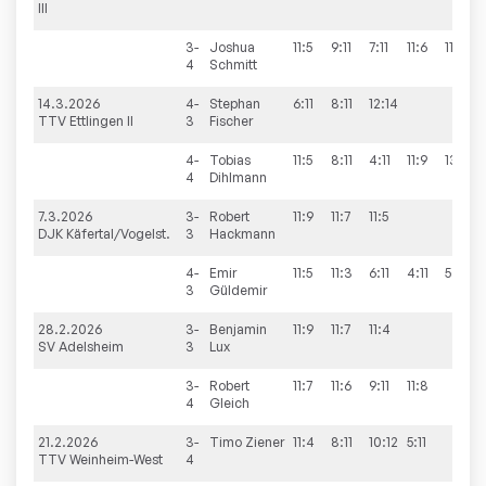
III
3-
Joshua
11:5
9:11
7:11
11:6
11:9
4
Schmitt
14.3.2026
4-
Stephan
6:11
8:11
12:14
TTV Ettlingen II
3
Fischer
4-
Tobias
11:5
8:11
4:11
11:9
13:11
4
Dihlmann
7.3.2026
3-
Robert
11:9
11:7
11:5
DJK Käfertal/Vogelst.
3
Hackmann
4-
Emir
11:5
11:3
6:11
4:11
5:11
3
Güldemir
28.2.2026
3-
Benjamin
11:9
11:7
11:4
SV Adelsheim
3
Lux
3-
Robert
11:7
11:6
9:11
11:8
4
Gleich
21.2.2026
3-
Timo
Ziener
11:4
8:11
10:12
5:11
TTV Weinheim-West
4