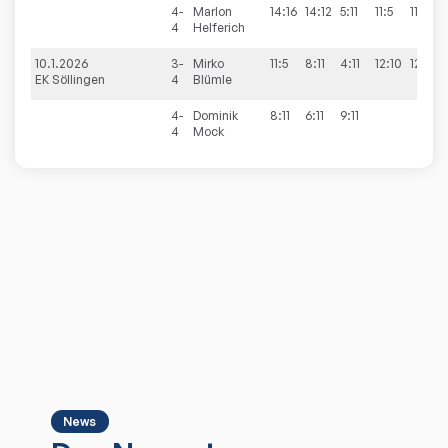
4-
Marlon
14:16
14:12
5:11
11:5
11:7
4
Helferich
10.1.2026
3-
Mirko
11:5
8:11
4:11
12:10
12:10
EK Söllingen
4
Blümle
4-
Dominik
8:11
6:11
9:11
4
Mock
News