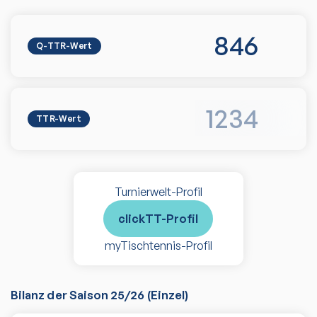
846
Q-TTR-Wert
1234
TTR-Wert
Turnierwelt-Profil
clickTT-Profil
myTischtennis-Profil
Bilanz der Saison
25/26
(
Einzel
)