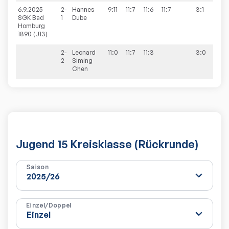
6.9.2025
2-
Hannes
9:11
11:7
11:6
11:7
3:1
4:6
SGK Bad
1
Dube
Homburg
1890 (J13)
2-
Leonard
11:0
11:7
11:3
3:0
2
Siming
Chen
Jugend 15 Kreisklasse (Rückrunde)
Saison
Einzel/Doppel