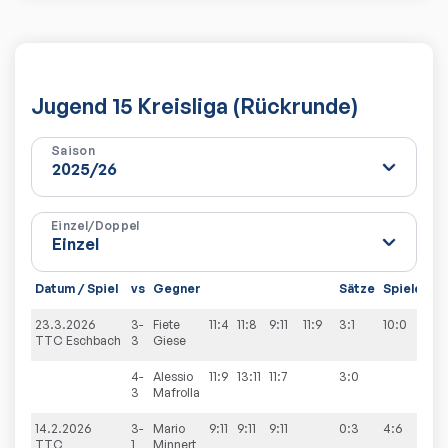
Jugend 15 Kreisliga (Rückrunde)
Saison
Einzel/Doppel
Datum / Spiel
vs
Gegner
Sätze
Spiele
23.3.2026
3-
Fiete
11:4
11:8
9:11
11:9
3:1
10:0
TTC Eschbach
3
Giese
4-
Alessio
11:9
13:11
11:7
3:0
3
Mafrolla
14.2.2026
3-
Mario
9:11
9:11
9:11
0:3
4:6
TTC
1
Minnert