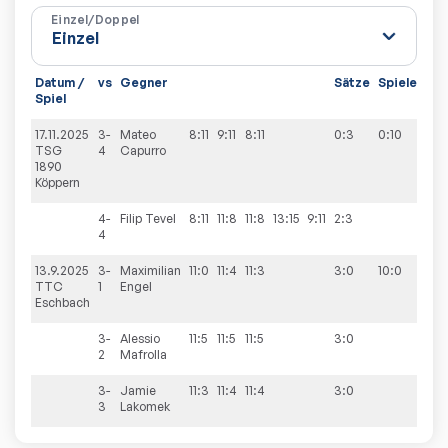
Einzel/Doppel
Datum /
vs
Gegner
Sätze
Spiele
Spiel
17.11.2025
3-
Mateo
8:11
9:11
8:11
0:3
0:10
TSG
4
Capurro
1890
Köppern
4-
Filip
Tevel
8:11
11:8
11:8
13:15
9:11
2:3
4
13.9.2025
3-
Maximilian
11:0
11:4
11:3
3:0
10:0
TTC
1
Engel
Eschbach
3-
Alessio
11:5
11:5
11:5
3:0
2
Mafrolla
3-
Jamie
11:3
11:4
11:4
3:0
3
Lakomek