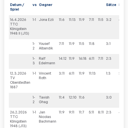
Datum /
vs
Gegner
Sätze
Spiel
Spiel
16.4.2026
1-1
Jona
Ezli
11:6
11:13
11:9
7:11
11:5
3:2
4:6
TTC
Königstein
1948 II (J13)
1-
Yousef
7:11
11:9
11:5
11:8
3:1
2
Albandik
1-
Ralf
14:12
11:9
16:18
6:11
7:11
2:3
3
Edelmann
12.3.2026
1-1
Vincent
3:11
6:11
11:9
11:13
1:3
3:7
TV
Roth
Oberstedten
1887
1-
Tavish
11:4
12:10
11:6
3:0
2
Ghag
26.2.2026
1-1
Jan
11:9
9:11
11:7
5:11
8:11
2:3
4:6
TTC
Nicolas
Königstein
Bachmann
1948 (J13)