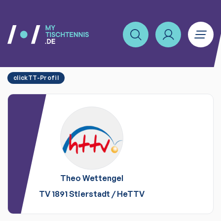
clickTT-Profil
Theo
Wettengel
TV 1891 Stierstadt
/
HeTTV