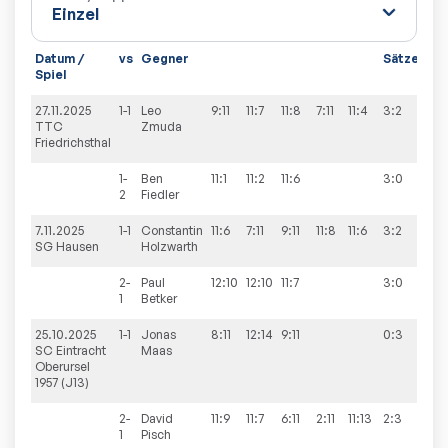
Datum /
vs
Gegner
Sätze
Spi
Spiel
27.11.2025
1-1
Leo
9:11
11:7
11:8
7:11
11:4
3:2
3:7
TTC
Zmuda
Friedrichsthal
1-
Ben
11:1
11:2
11:6
3:0
2
Fiedler
7.11.2025
1-1
Constantin
11:6
7:11
9:11
11:8
11:6
3:2
7:3
SG Hausen
Holzwarth
2-
Paul
12:10
12:10
11:7
3:0
1
Betker
25.10.2025
1-1
Jonas
8:11
12:14
9:11
0:3
2:8
SC Eintracht
Maas
Oberursel
1957 (J13)
2-
David
11:9
11:7
6:11
2:11
11:13
2:3
1
Pisch