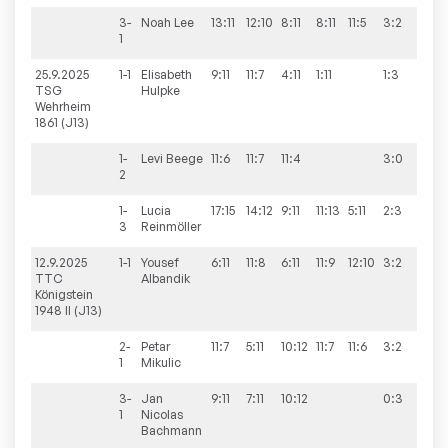
3-
Noah
Lee
13:11
12:10
8:11
8:11
11:5
3:2
1
25.9.2025
1-1
Elisabeth
9:11
11:7
4:11
1:11
1:3
2:8
TSG
Hulpke
Wehrheim
1861 (J13)
1-
Levi
Beege
11:6
11:7
11:4
3:0
2
1-
Lucia
17:15
14:12
9:11
11:13
5:11
2:3
3
Reinmöller
12.9.2025
1-1
Yousef
6:11
11:8
6:11
11:9
12:10
3:2
4:6
TTC
Albandik
Königstein
1948 II (J13)
2-
Petar
11:7
5:11
10:12
11:7
11:6
3:2
1
Mikulic
3-
Jan
9:11
7:11
10:12
0:3
1
Nicolas
Bachmann