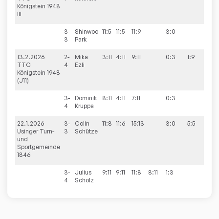
Königstein 1948
III
3-
Shinwoo
11:5
11:5
11:9
3:0
3
Park
13.2.2026
2-
Mika
3:11
4:11
9:11
0:3
1:9
TTC
4
Ezli
Königstein 1948
(J11)
3-
Dominik
8:11
4:11
7:11
0:3
4
Kruppa
22.1.2026
3-
Colin
11:8
11:6
15:13
3:0
5:5
Usinger Turn-
3
Schütze
und
Sportgemeinde
1846
3-
Julius
9:11
9:11
11:8
8:11
1:3
4
Scholz