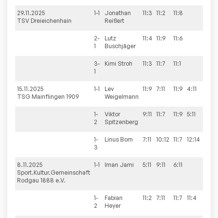
29.11.2025
1-1
Jonathan
11:3
11:2
11:8
TSV Dreieichenhain
Reißert
2-
Lutz
11:4
11:9
11:6
1
Buschjäger
3-
Kimi
Stroh
11:3
11:7
11:1
1
15.11.2025
1-1
Lev
11:9
7:11
11:9
4:11
10:12
TSG Mainflingen 1909
Weigelmann
1-
Viktor
9:11
11:7
11:9
5:11
5:11
2
Spitzenberg
1-
Linus
Born
7:11
10:12
11:7
12:14
3
8.11.2025
1-1
Iman
Jami
5:11
9:11
6:11
Sport.Kultur.Gemeinschaft
Rodgau 1888 e.V.
1-
Fabian
11:2
7:11
11:7
11:4
2
Heyer