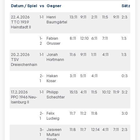
Datum / Spiel
vs
Gegner
Sätze
Sp
22.4.2026
1-1
Henri
13:11
9:11
2:11
11:5
9:11
2:3
2:
TTC 1939
Baumgärtel
Hainstadt II
1-
Fabian
8:11
12:10
6:11
7:11
1:3
2
Grusser
20.2.2026
1-1
Jonah
11:6
9:11
1:11
4:11
1:3
0:
TSV
Hortmann
Dreieichenhain
2-
Hakan
3:11
5:11
4:11
0:3
1
Kosar
17.2.2026
1-1
Philipp
15:13
4:11
11:5
10:12
11:9
3:2
4:
PPC 1946 Neu-
Schechter
Isenburg II
2-
Felix
11:7
11:2
11:8
3:0
1
Ludwig
3-
Jasveen
11:8
11:7
12:14
4:11
7:11
2:3
1
Multani
Singh