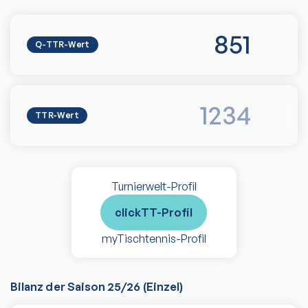
851
Q-TTR-Wert
1234
TTR-Wert
Turnierwelt-Profil
clickTT-Profil
myTischtennis-Profil
Bilanz der Saison
25/26
(
Einzel
)