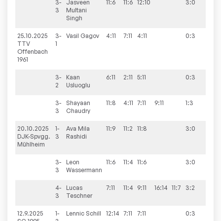
3-
Jasveen
11:6
11:6
12:10
3:0
3
Multani
Singh
25.10.2025
3-
Vasil
Gagov
4:11
7:11
4:11
0:3
0:10
TTV
1
Offenbach
1961
3-
Kaan
6:11
2:11
5:11
0:3
2
Usluoglu
3-
Shayaan
11:8
4:11
7:11
9:11
1:3
3
Chaudry
20.10.2025
1-
Ava Mila
11:9
11:2
11:8
3:0
9:1
DJK-Spvgg.
3
Rashidi
Mühlheim
3-
Leon
11:6
11:4
11:6
3:0
3
Wassermann
4-
Lucas
7:11
11:4
9:11
16:14
11:7
3:2
3
Teschner
12.9.2025
1-
Lennic
Schill
12:14
7:11
7:11
0:3
3:7