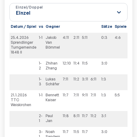
Einzel/Doppel
Datum / Spiel
vs
Gegner
Sätze
Spiele
25.4.2026
1-1
Jakob
4:11
2:11
5:11
0:3
4:6
Sprendlinger
Van
Turngemeinde
Bömmel
1848 II
1-
Zhihan
12:10
11:4
11:5
3:0
2
Zhang
1-
Lukas
7:11
11:2
3:11
6:11
1:3
3
Schäfer
21.1.2026
1-1
Bennett
11:7
7:11
9:11
7:11
1:3
5:5
TTC
Kaiser
Weiskirchen
2-
Paul
11:8
8:11
11:7
11:2
3:1
1
Jan
3-
Noah
11:7
11:5
11:7
3:0
1
Sanders