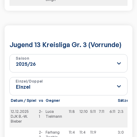
Jugend 13 Kreisliga Gr. 3 (Vorrunde)
Saison
Einzel/Doppel
Datum / Spiel
vs
Gegner
Sätze
Sp
12.12.2025
2-
Luca
11:8
12:10
5:11
7:11
6:11
2:3
6:4
DJK B.-W.
1
Tielmann
Bieber
2-
Farhang
11:4
11:4
11:9
3:0