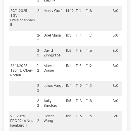
2
Zaghla
29.11.2025
2-
Henry
Graf
14:12
11:1
11:8
3:0
5:5
TSV
1
Dreieichenhain
II
2-
Joel
Masa
11:3
11:4
11:7
3:0
2
2-
David
11:5
11:8
11:6
3:0
3
Zinngräbe
26.11.2025
1-
Marvin
11:4
11:5
11:2
3:0
7:3
Tschft. Ober-
2
Draser
Roden
2-
Lukas
Varga
11:4
11:9
11:5
3:0
2
3-
Aaliyah
11:5
11:3
11:8
3:0
2
Smolcic
9.11.2025
1-
Lichen
11:5
11:6
11:6
3:0
7:3
PPC 1946 Neu-
2
Wang
Isenburg II