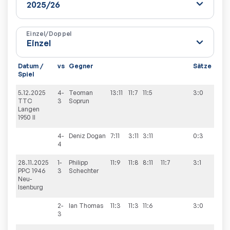
Einzel/Doppel
Datum /
vs
Gegner
Sätze
Spie
Spiel
5.12.2025
4-
Teoman
13:11
11:7
11:5
3:0
3:7
TTC
3
Soprun
Langen
1950 II
4-
Deniz
Dogan
7:11
3:11
3:11
0:3
4
28.11.2025
1-
Philipp
11:9
11:8
8:11
11:7
3:1
7:3
PPC 1946
3
Schechter
Neu-
Isenburg
2-
Ian
Thomas
11:3
11:3
11:6
3:0
3