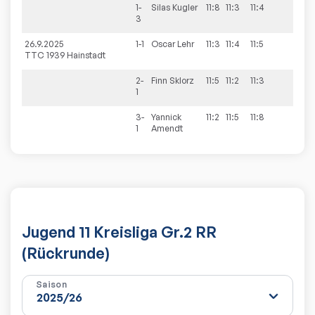
1-
Silas
Kugler
11:8
11:3
11:4
3
26.9.2025
1-1
Oscar
Lehr
11:3
11:4
11:5
TTC 1939 Hainstadt
2-
Finn
Sklorz
11:5
11:2
11:3
1
3-
Yannick
11:2
11:5
11:8
1
Amendt
Jugend 11 Kreisliga Gr.2 RR
(Rückrunde)
Saison