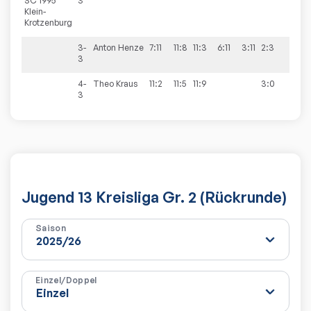
SC 1995
3
Klein-
Krotzenburg
3-
Anton
Henze
7:11
11:8
11:3
6:11
3:11
2:3
3
4-
Theo
Kraus
11:2
11:5
11:9
3:0
3
Jugend 13 Kreisliga Gr. 2 (Rückrunde)
Saison
Einzel/Doppel