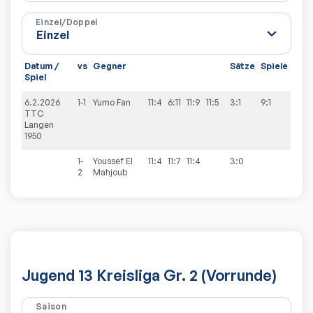
Einzel/Doppel
Datum /
vs
Gegner
Sätze
Spiele
Spiel
6.2.2026
1-1
Yumo
Fan
11:4
6:11
11:9
11:5
3:1
9:1
TTC
Langen
1950
1-
Youssef
El
11:4
11:7
11:4
3:0
2
Mahjoub
Jugend 13 Kreisliga Gr. 2 (Vorrunde)
Saison