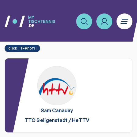
clickTT-Profil
Sam
Canaday
TTC Seligenstadt
/
HeTTV