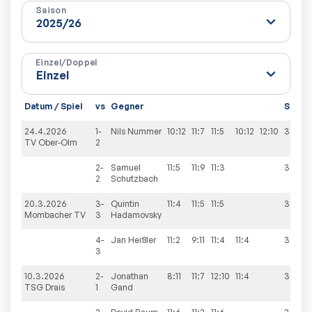
Saison
Einzel/Doppel
Datum / Spiel
vs
Gegner
Sätze
24.4.2026
1-
Nils
Nummer
10:12
11:7
11:5
10:12
12:10
3:2
TV Ober-Olm
2
2-
Samuel
11:5
11:9
11:3
3:0
2
Schutzbach
20.3.2026
3-
Quintin
11:4
11:5
11:5
3:0
Mombacher TV
3
Hadamovsky
4-
Jan
Heißler
11:2
9:11
11:4
11:4
3:1
3
10.3.2026
2-
Jonathan
8:11
11:7
12:10
11:4
3:1
TSG Drais
1
Gand