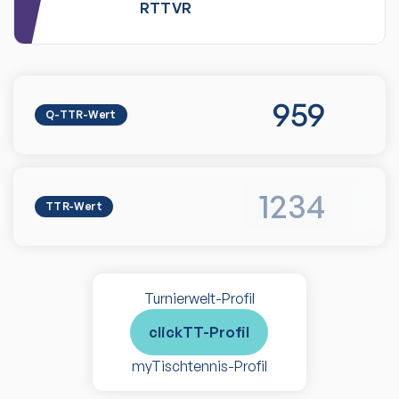
RTTVR
959
Q-TTR-Wert
1234
TTR-Wert
Turnierwelt-Profil
clickTT-Profil
myTischtennis-Profil