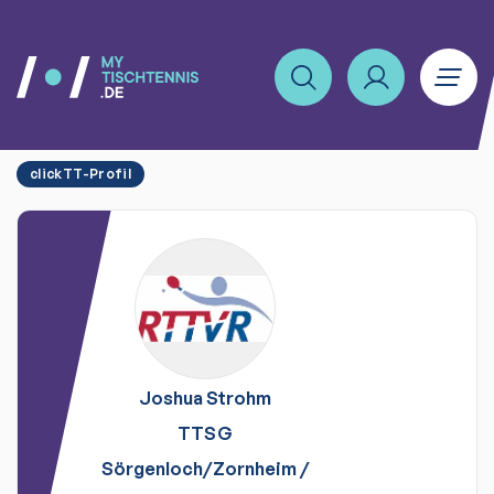
clickTT-Profil
Joshua
Strohm
TTSG
Sörgenloch/Zornheim
/