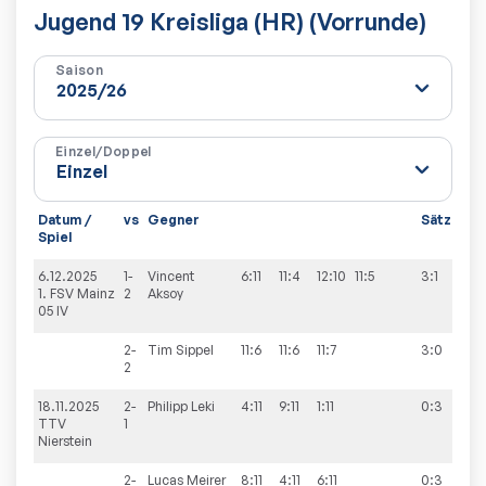
Jugend 19 Kreisliga (HR) (Vorrunde)
Saison
Einzel/Doppel
Datum /
vs
Gegner
Sätze
Sp
Spiel
6.12.2025
1-
Vincent
6:11
11:4
12:10
11:5
3:1
9:1
1. FSV Mainz
2
Aksoy
05 IV
2-
Tim
Sippel
11:6
11:6
11:7
3:0
2
18.11.2025
2-
Philipp
Leki
4:11
9:11
1:11
0:3
1:9
TTV
1
Nierstein
2-
Lucas
Meirer
8:11
4:11
6:11
0:3