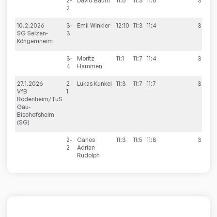
2-
David
Baum
11:6
11:3
11:6
3:0
2
10.2.2026
3-
Emil
Winkler
12:10
11:3
11:4
3:0
SG Selzen-
3
Köngernheim
3-
Moritz
11:1
11:7
11:4
3:0
4
Hammen
27.1.2026
2-
Lukas
Kunkel
11:3
11:7
11:7
3:0
VfB
1
Bodenheim/TuS
Gau-
Bischofsheim
(SG)
2-
Carlos
11:3
11:5
11:8
3:0
2
Adrian
Rudolph