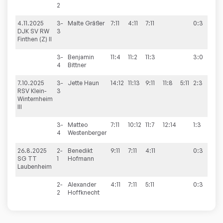
2
4.11.2025
3-
Malte
Gräßer
7:11
4:11
7:11
0:3
2:
DJK SV RW
3
Finthen (Z) II
3-
Benjamin
11:4
11:2
11:3
3:0
4
Bittner
7.10.2025
3-
Jette
Haun
14:12
11:13
9:11
11:8
5:11
2:3
3:
RSV Klein-
3
Winternheim
III
3-
Matteo
7:11
10:12
11:7
12:14
1:3
4
Westenberger
26.8.2025
2-
Benedikt
9:11
7:11
4:11
0:3
3:
SG TT
1
Hofmann
Laubenheim
2-
Alexander
4:11
7:11
5:11
0:3
2
Hoffknecht