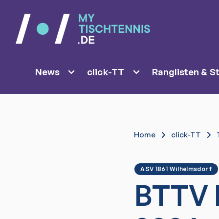
News
click-TT
Ranglisten & St
Home
click-TT
ASV 1861 Wilhelmsdorf
BTTV 