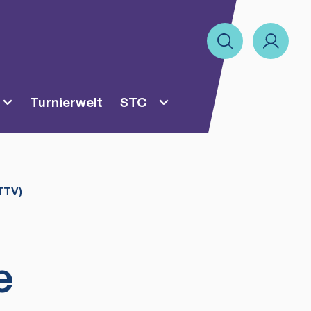
Turnierwelt
STC
TTV)
e