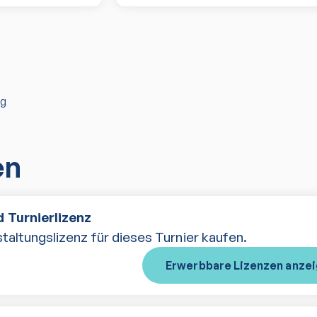
ng
en
 Turnierlizenz
taltungslizenz für dieses Turnier kaufen.
Erwerbbare Lizenzen anze