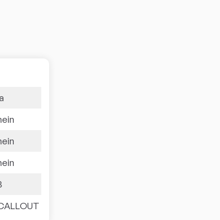
ja
nein
nein
nein
3
CALLOUT