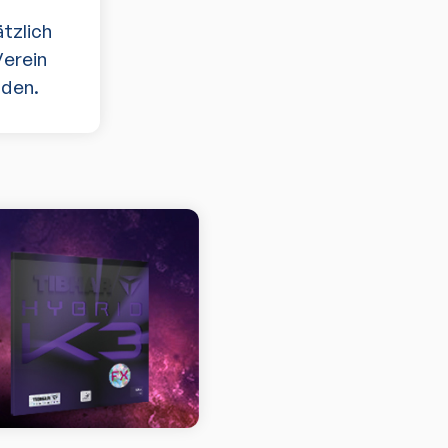
tzlich
Verein
aden.