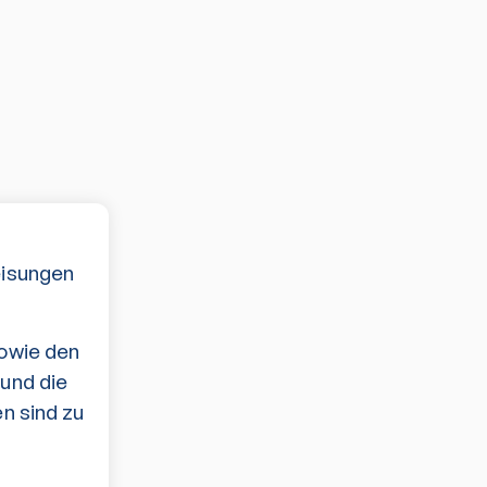
eisungen
sowie den
und die
n sind zu