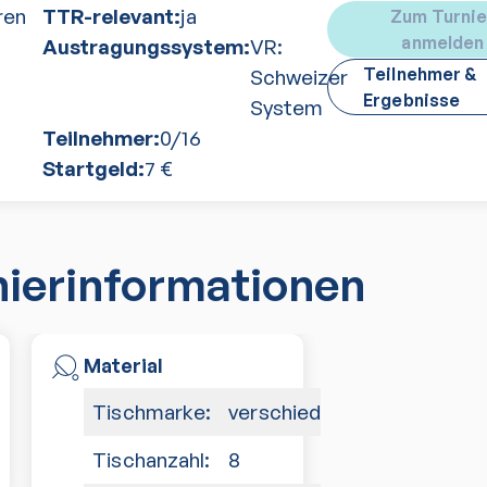
ren
TTR-relevant:
ja
Zum Turnie
anmelden
Austragungssystem:
VR:
Teilnehmer &
Schweizer
Ergebnisse
System
Teilnehmer:
0
/
16
Startgeld:
7
€
nierinformationen
Material
Tischmarke:
verschiedene
Tischanzahl:
8