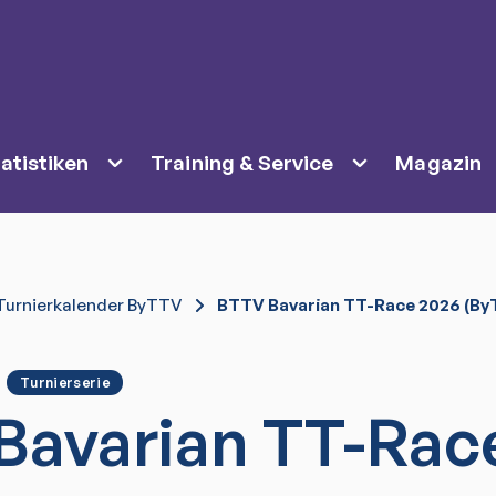
atistiken
Training & Service
Magazin
Turnierkalender ByTTV
BTTV Bavarian TT-Race 2026 (By
Turnierserie
Bavarian TT-Rac