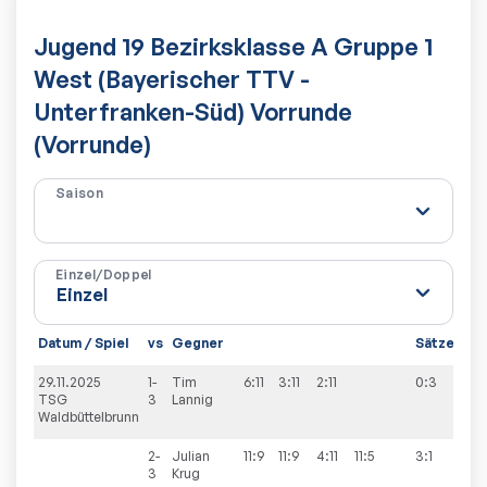
Jugend 19 Bezirksklasse A Gruppe 1
West (Bayerischer TTV -
Unterfranken-Süd) Vorrunde
(Vorrunde)
Saison
Einzel/Doppel
Datum / Spiel
vs
Gegner
Sätze
Spi
29.11.2025
1-
Tim
6:11
3:11
2:11
0:3
5:5
TSG
3
Lannig
Waldbüttelbrunn
2-
Julian
11:9
11:9
4:11
11:5
3:1
3
Krug