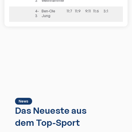
3
Weilnhammer
4-
Ben-Ole
11:7
11:9
9:11
11:6
3:1
3
Jung
News
Das Neueste aus
dem Top-Sport