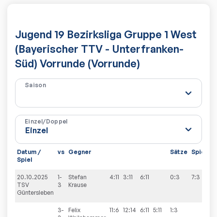
Jugend 19 Bezirksliga Gruppe 1 West
(Bayerischer TTV - Unterfranken-
Süd) Vorrunde (Vorrunde)
Saison
Einzel/Doppel
Datum /
vs
Gegner
Sätze
Spiele
Spiel
20.10.2025
1-
Stefan
4:11
3:11
6:11
0:3
7:3
TSV
3
Krause
Güntersleben
3-
Felix
11:6
12:14
6:11
5:11
1:3