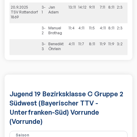
20.9.2025
3-
Jan
13:11
14:12
9:11
7:11
8:11
2:3
5:5
TSV Rottendorf
1
Adam
1869
3-
Manuel
11:4
4:11
11:5
4:11
8:11
2:3
2
Brothag
3-
Benedikt
4:11
11:7
8:11
11:9
11:9
3:2
3
Öhrlein
Jugend 19 Bezirksklasse C Gruppe 2
Südwest (Bayerischer TTV -
Unterfranken-Süd) Vorrunde
(Vorrunde)
Saison