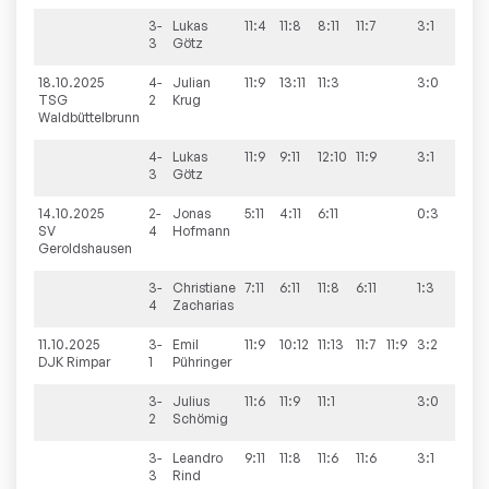
3-
Lukas
11:4
11:8
8:11
11:7
3:1
3
Götz
18.10.2025
4-
Julian
11:9
13:11
11:3
3:0
6:4
TSG
2
Krug
Waldbüttelbrunn
4-
Lukas
11:9
9:11
12:10
11:9
3:1
3
Götz
14.10.2025
2-
Jonas
5:11
4:11
6:11
0:3
1:9
SV
4
Hofmann
Geroldshausen
3-
Christiane
7:11
6:11
11:8
6:11
1:3
4
Zacharias
11.10.2025
3-
Emil
11:9
10:12
11:13
11:7
11:9
3:2
8:2
DJK Rimpar
1
Pühringer
3-
Julius
11:6
11:9
11:1
3:0
2
Schömig
3-
Leandro
9:11
11:8
11:6
11:6
3:1
3
Rind