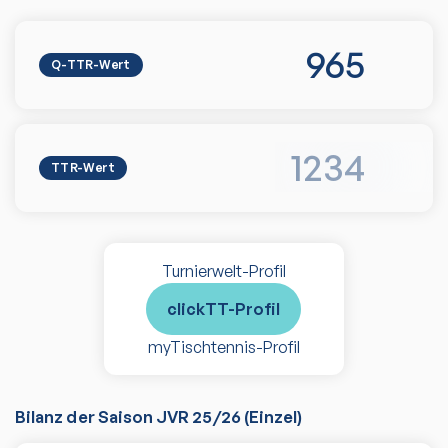
965
Q-TTR-Wert
1234
TTR-Wert
Turnierwelt-Profil
clickTT-Profil
myTischtennis-Profil
Bilanz der Saison
JVR 25/26
(
Einzel
)