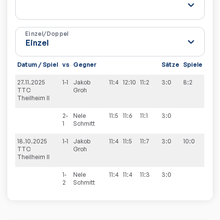
Einzel/Doppel
Datum / Spiel
vs
Gegner
Sätze
Spiele
27.11.2025
1-1
Jakob
11:4
12:10
11:2
3:0
8:2
TTC
Groh
Theilheim II
2-
Nele
11:5
11:6
11:1
3:0
1
Schmitt
18.10.2025
1-1
Jakob
11:4
11:5
11:7
3:0
10:0
TTC
Groh
Theilheim II
1-
Nele
11:4
11:4
11:3
3:0
2
Schmitt