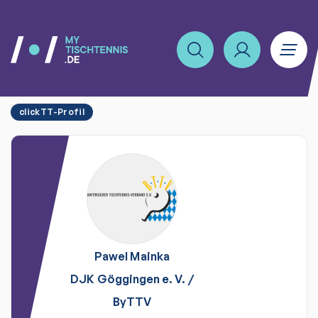
clickTT-Profil
Pawel
Mainka
DJK Göggingen e. V.
/
ByTTV