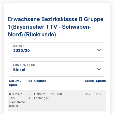
Erwachsene Bezirksklasse B Gruppe
1 (Bayerischer TTV - Schwaben-
Nord) (Rückrunde)
Saison
Einzel/Doppel
Datum /
vs
Gegner
Sätze
Spiele
Spiel
11.3.2026
3-
Helmut
2:11
5:11
1:11
0:3
2:8
TSV
4
Löchinger
Haunstetten
1892 II