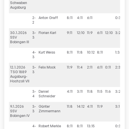
Schwaben
Augsburg
2-
Anton
Graff
8:11
4:11
6:11
0:3
2
30.1.2026
3-
Florian
Karl
9:11
12:10
11:9
6:11
12:10
3:2
SSV
3
Bobingen III
4-
Kurt
Weiss
8:11
11:8
10:12
8:11
1:3
3
12.1.2026
3-
Felix
Mock
11:9
11:4
2:11
6:11
0:11
2:3
TSG 1889
3
Augsburg-
Hochzoll VII
3-
Daniel
4:11
3:11
11:8
11:5
11:6
3:2
4
Schneider
9.1.2026
3-
Günter
11:8
14:12
4:11
11:9
3:1
SSV
3
Zimmermann
Bobingen IV
4-
Robert
Merkle
8:11
8:11
13:15
0:3