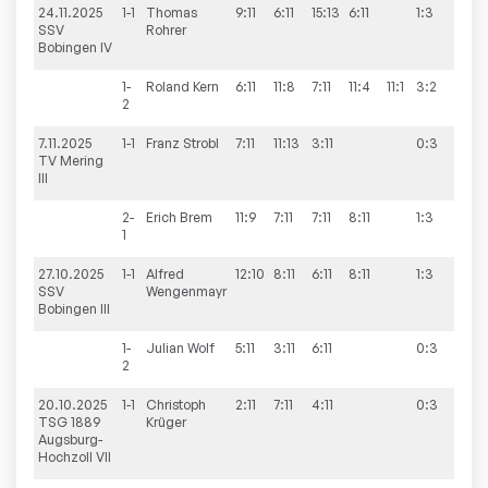
24.11.2025
1-1
Thomas
9:11
6:11
15:13
6:11
1:3
2:8
SSV
Rohrer
Bobingen IV
1-
Roland
Kern
6:11
11:8
7:11
11:4
11:1
3:2
2
7.11.2025
1-1
Franz
Strobl
7:11
11:13
3:11
0:3
0:1
TV Mering
III
2-
Erich
Brem
11:9
7:11
7:11
8:11
1:3
1
27.10.2025
1-1
Alfred
12:10
8:11
6:11
8:11
1:3
5:5
SSV
Wengenmayr
Bobingen III
1-
Julian
Wolf
5:11
3:11
6:11
0:3
2
20.10.2025
1-1
Christoph
2:11
7:11
4:11
0:3
2:8
TSG 1889
Krüger
Augsburg-
Hochzoll VII