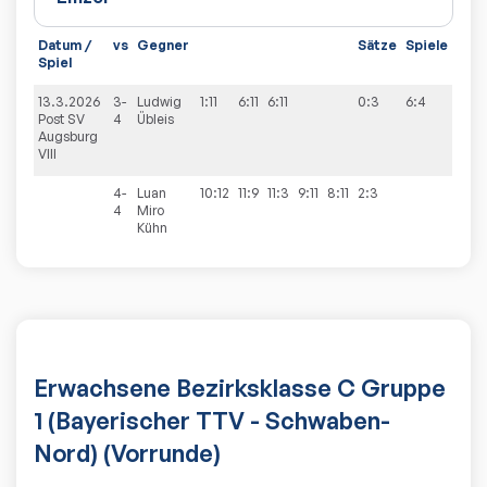
Datum /
vs
Gegner
Sätze
Spiele
Spiel
13.3.2026
3-
Ludwig
1:11
6:11
6:11
0:3
6:4
Post SV
4
Übleis
Augsburg
VIII
4-
Luan
10:12
11:9
11:3
9:11
8:11
2:3
4
Miro
Kühn
Erwachsene Bezirksklasse C Gruppe
1 (Bayerischer TTV - Schwaben-
Nord) (Vorrunde)