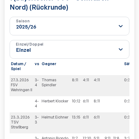
Nord) (Rückrunde)
Saison
Einzel/Doppel
Datum /
vs
Gegner
Sätze
Spiel
27.3.2026
3-
Thomas
8:11
4:11
4:11
0:3
FSV
4
Spindler
Wehringen II
4-
Herbert
Klocker
10:12
6:11
8:11
0:3
4
23.3.2026
3-
Helmut
Eichner
13:15
6:11
6:11
0:3
TSV
3
Straßberg
3-
Antonio
Biondo
11:7
12:10
5:11
9:11
11:8
3:2