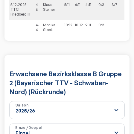
5.12.2025
4-
Klaus
5:11
6:11
4:11
0:3
3:7
TTC
3
Steiner
Friedberg III
4-
Monika
10:12
10:12
9:11
0:3
4
Stock
Erwachsene Bezirksklasse B Gruppe
2 (Bayerischer TTV - Schwaben-
Nord) (Rückrunde)
Saison
Einzel/Doppel