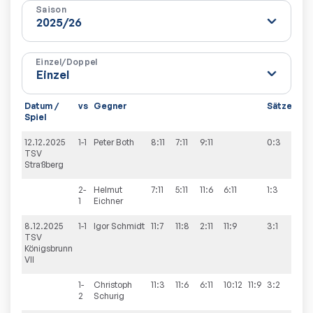
Saison
Einzel/Doppel
Datum /
vs
Gegner
Sätze
Spi
Spiel
12.12.2025
1-1
Peter
Both
8:11
7:11
9:11
0:3
3:7
TSV
Straßberg
2-
Helmut
7:11
5:11
11:6
6:11
1:3
1
Eichner
8.12.2025
1-1
Igor
Schmidt
11:7
11:8
2:11
11:9
3:1
6:4
TSV
Königsbrunn
VII
1-
Christoph
11:3
11:6
6:11
10:12
11:9
3:2
2
Schurig