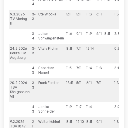
4
9.3.2026
3-
Ute
Wlocka
5:11
5:11
11:3
6:11
1:3
TV Mering
3
III
3-
Julian
11:6
9:11
11:9
6:11
8:11
2:3
4
Schwingenstein
24.2.2026
3-
Vitaly
Filchin
8:11
7:11
12:14
0:3
Polizei SV
3
Augsburg
4-
Sebastian
11:5
7:11
11:4
11:8
3:1
3
Honert
20.2.2026
3-
Frank
Forster
13:11
5:11
6:11
7:11
1:3
TSV
3
Königsbrunn
VII
4-
Janika
11:9
11:7
11:4
3:0
3
Schneider
9.2.2026
2-
Walter
Kohlert
8:11
12:10
8:11
9:11
1:3
TSV 1847
1