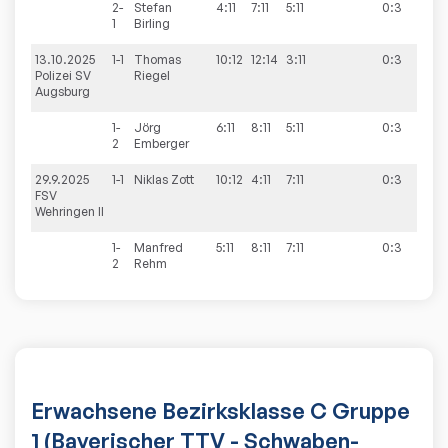
2-
Stefan
4:11
7:11
5:11
0:3
1
Birling
13.10.2025
1-1
Thomas
10:12
12:14
3:11
0:3
2:8
Polizei SV
Riegel
Augsburg
1-
Jörg
6:11
8:11
5:11
0:3
2
Emberger
29.9.2025
1-1
Niklas
Zott
10:12
4:11
7:11
0:3
4:6
FSV
Wehringen II
1-
Manfred
5:11
8:11
7:11
0:3
2
Rehm
Erwachsene Bezirksklasse C Gruppe
1 (Bayerischer TTV - Schwaben-