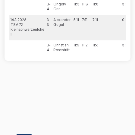
3-
Grigory
11:3
11:8
11:8
3:0
4
Grin
16.1.2026
3-
Alexander
5:11
7:11
7:11
0:3
TSV 72
3
Gugel
Kleinschwarzenlohe
II
3-
Christian
11:5
11:2
11:6
3:0
4
Rosentritt