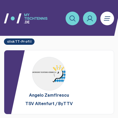
clickTT-Profil
Angelo
Zamfirescu
TSV Altenfurt
/
ByTTV