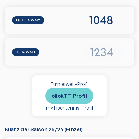
1048
Q-TTR-Wert
1234
TTR-Wert
Turnierwelt-Profil
clickTT-Profil
myTischtennis-Profil
Bilanz der Saison
25/26
(
Einzel
)