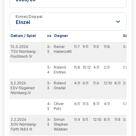
Einzel/Doppel
Datum / Spiel
vs
Gegner
Sätze
13.3.2026
3-
Rainer
11:7
9:11
11:5
11:8
3:1
TSV Nürnberg-
3
Haberzettl
Fischbach IV
3-
Roland
11:8
10:12
4:11
2:11
1:3
4
Endres
5.2.2026
3-
Roland
4:11
6:11
11:6
12:10
8:11
2:3
ESV Flügelrad
3
Gradel
Nürnberg IV
4-
Oliver
6:11
11:3
8:11
4:11
1:3
3
Putz
2.2.2026
3-
Simon
11:4
5:11
12:10
8:11
11:8
3:2
SGV Nürnberg-
3
Stephan
Fürth 1883 III
Wübben