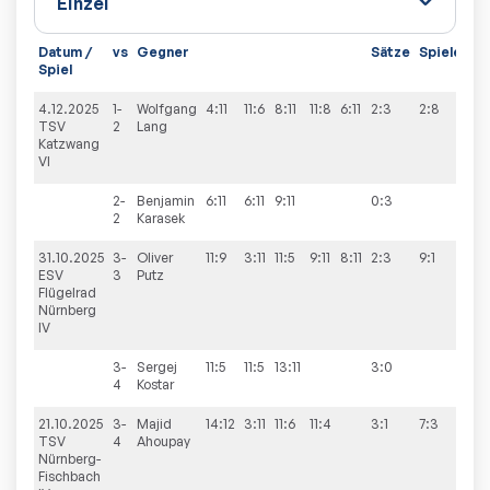
Datum /
vs
Gegner
Sätze
Spiele
Spiel
4.12.2025
1-
Wolfgang
4:11
11:6
8:11
11:8
6:11
2:3
2:8
TSV
2
Lang
Katzwang
VI
2-
Benjamin
6:11
6:11
9:11
0:3
2
Karasek
31.10.2025
3-
Oliver
11:9
3:11
11:5
9:11
8:11
2:3
9:1
ESV
3
Putz
Flügelrad
Nürnberg
IV
3-
Sergej
11:5
11:5
13:11
3:0
4
Kostar
21.10.2025
3-
Majid
14:12
3:11
11:6
11:4
3:1
7:3
TSV
4
Ahoupay
Nürnberg-
Fischbach