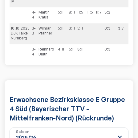
IV
4-
Martin
5:11
8:11
11:5
11:5
11:7
3:2
4
Kraus
10.10.2025
3-
Wilmar
5:11
3:11
5:11
0:3
3:7
DJK Falke
3
Pfanner
Nürnberg
3-
Reinhard
4:11
6:11
8:11
0:3
4
Bluth
Erwachsene Bezirksklasse E Gruppe
4 Süd (Bayerischer TTV -
Mittelfranken-Nord) (Rückrunde)
Saison