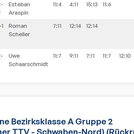
2-
Esteban
11:4
4:11
15:13
11:6
2
Araspin
-1
Roman
7:11
12:14
12:14
Scheller
2-
Uwe
11:7
9:11
7:11
11:7
12:10
Schaarschmidt
e Bezirksklasse A Gruppe 2
her TTV - Schwaben-Nord) (Rück