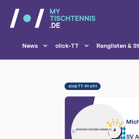
News
click-TT
Ranglisten & St
clickTT-Profil
Mich
SV A