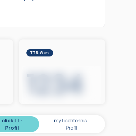
TTR-Wert
1234
clickTT-
myTischtennis-
Profil
Profil