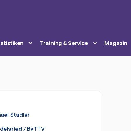
atistiken
Training & Service
Magazin
ael
Stadler
delsried
/
ByTTV