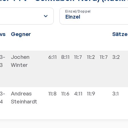
Einzel/Doppel
vs
Gegner
Sätze
3-
Jochen
6:11
8:11
11:7
11:2
11:7
3:2
3
Winter
3-
Andreas
11:8
11:6
4:11
11:9
3:1
4
Steinhardt