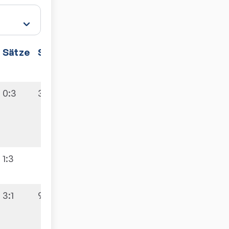
Sätze
Spiele
0:3
3:7
1:3
3:1
9:1