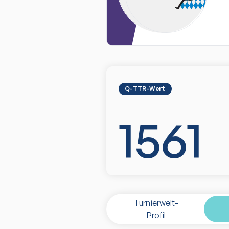
Q-TTR-Wert
1561
Turnierwelt-
Profil