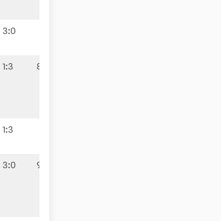
3:0
1:3
8:2
1:3
3:0
9:1