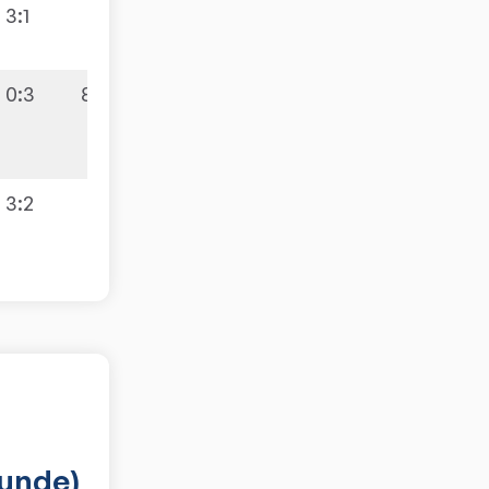
3:1
0:3
8:2
3:2
runde)