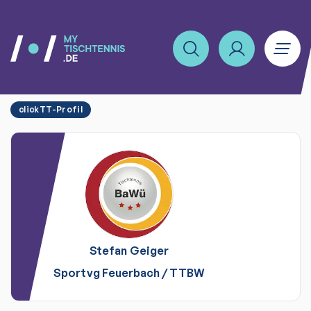
clickTT-Profil
Stefan
Geiger
Sportvg Feuerbach
/
TTBW