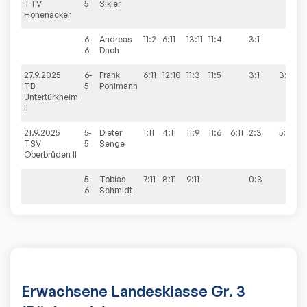
TTV
5
Sikler
Hohenacker
6-
Andreas
11:2
6:11
13:11
11:4
3:1
6
Dach
27.9.2025
6-
Frank
6:11
12:10
11:3
11:5
3:1
3:9
TB
5
Pohlmann
Untertürkheim
II
21.9.2025
5-
Dieter
1:11
4:11
11:9
11:6
6:11
2:3
5:9
TSV
5
Senge
Oberbrüden II
5-
Tobias
7:11
8:11
9:11
0:3
6
Schmidt
Erwachsene Landesklasse Gr. 3