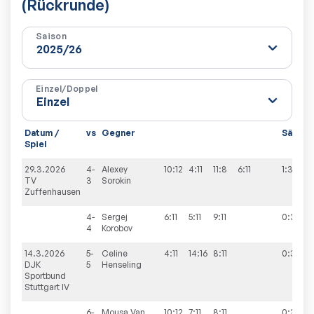
(Rückrunde)
Saison
Einzel/Doppel
Datum /
vs
Gegner
Sätze
Spiel
29.3.2026
4-
Alexey
10:12
4:11
11:8
6:11
1:3
TV
3
Sorokin
Zuffenhausen
4-
Sergej
6:11
5:11
9:11
0:3
4
Korobov
14.3.2026
5-
Celine
4:11
14:16
8:11
0:3
DJK
5
Henseling
Sportbund
Stuttgart IV
6-
Mousa
Van
10:12
7:11
8:11
0:3