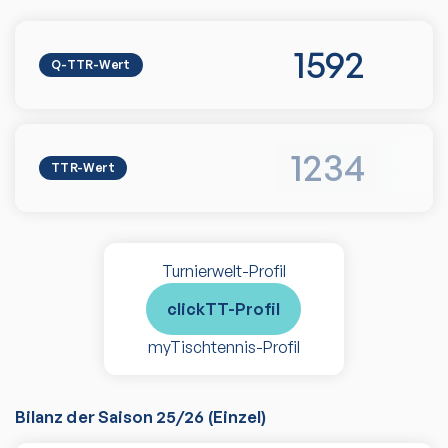
1592
Q-TTR-Wert
1234
TTR-Wert
Turnierwelt-Profil
clickTT-Profil
myTischtennis-Profil
Bilanz der Saison
25/26
(
Einzel
)