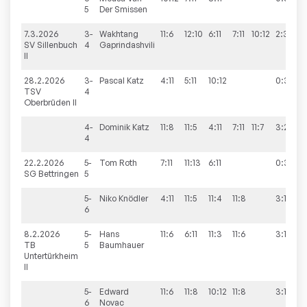
5
Der Smissen
7.3.2026
3-
Wakhtang
11:6
12:10
6:11
7:11
10:12
2:3
SV Sillenbuch
4
Gaprindashvili
II
28.2.2026
3-
Pascal
Katz
4:11
5:11
10:12
0:3
TSV
4
Oberbrüden II
4-
Dominik
Katz
11:8
11:5
4:11
7:11
11:7
3:2
4
22.2.2026
5-
Tom
Roth
7:11
11:13
6:11
0:3
SG Bettringen
5
5-
Niko
Knödler
4:11
11:5
11:4
11:8
3:1
6
8.2.2026
5-
Hans
11:6
6:11
11:3
11:6
3:1
TB
5
Baumhauer
Untertürkheim
II
5-
Edward
11:6
11:8
10:12
11:8
3:1
6
Novac