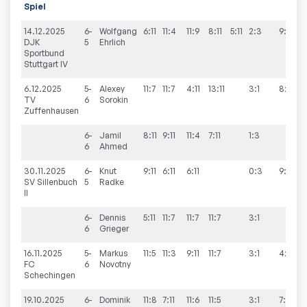
Spiel
14.12.2025
6-
Wolfgang
6:11
11:4
11:9
8:11
5:11
2:3
9:4
DJK
5
Ehrlich
Sportbund
Stuttgart IV
6.12.2025
5-
Alexey
11:7
11:7
4:11
13:11
3:1
8:8
TV
6
Sorokin
Zuffenhausen
6-
Jamil
8:11
9:11
11:4
7:11
1:3
6
Ahmed
30.11.2025
6-
Knut
9:11
6:11
6:11
0:3
9:6
SV Sillenbuch
5
Radke
II
6-
Dennis
5:11
11:7
11:7
11:7
3:1
6
Grieger
16.11.2025
5-
Markus
11:5
11:3
9:11
11:7
3:1
4:9
FC
6
Novotny
Schechingen
19.10.2025
6-
Dominik
11:8
7:11
11:6
11:5
3:1
7:9