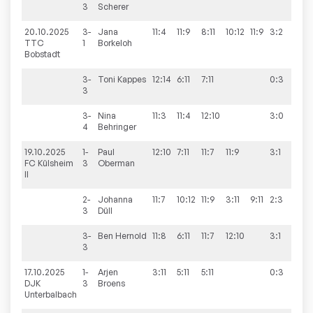
3
Scherer
20.10.2025
3-
Jana
11:4
11:9
8:11
10:12
11:9
3:2
6:
TTC
1
Borkeloh
Bobstadt
3-
Toni
Kappes
12:14
6:11
7:11
0:3
3
3-
Nina
11:3
11:4
12:10
3:0
4
Behringer
19.10.2025
1-
Paul
12:10
7:11
11:7
11:9
3:1
7:3
FC Külsheim
3
Oberman
II
2-
Johanna
11:7
10:12
11:9
3:11
9:11
2:3
3
Düll
3-
Ben
Hernold
11:8
6:11
11:7
12:10
3:1
3
17.10.2025
1-
Arjen
3:11
5:11
5:11
0:3
0:1
DJK
3
Broens
Unterbalbach