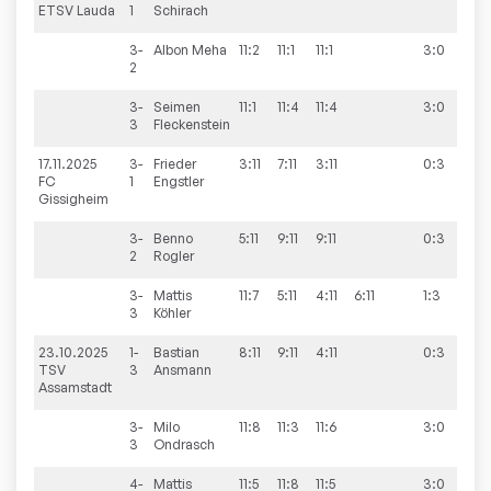
ETSV Lauda
1
Schirach
3-
Albon
Meha
11:2
11:1
11:1
3:0
2
3-
Seimen
11:1
11:4
11:4
3:0
3
Fleckenstein
17.11.2025
3-
Frieder
3:11
7:11
3:11
0:3
0:1
FC
1
Engstler
Gissigheim
3-
Benno
5:11
9:11
9:11
0:3
2
Rogler
3-
Mattis
11:7
5:11
4:11
6:11
1:3
3
Köhler
23.10.2025
1-
Bastian
8:11
9:11
4:11
0:3
7:3
TSV
3
Ansmann
Assamstadt
3-
Milo
11:8
11:3
11:6
3:0
3
Ondrasch
4-
Mattis
11:5
11:8
11:5
3:0