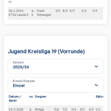
IV
28.2.2026
6-
Frank
5:11
8:11
8:11
0:3
3:9
ETSV Lauda II
5
Schwager
Jugend Kreisliga 19 (Vorrunde)
Saison
Einzel/Doppel
Datum /
vs
Gegner
Sätze
Sp
Spiel
24.11.2025
3-
Philipp
11:8
7:11
11:4
5:11
4:11
2:3
7:3