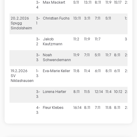
3-
Max
Mackert
5:11
13:11
8:11
11:9
15:17
2:3
4
20.2.2026
3-
Christian
Fuchs
13:11
3:11
7:11
5:11
1:3
Spvgg
1
Sindolsheim
3-
Jakob
11:2
11:9
11:7
3:0
2
Kautzmann
3-
Noah
11:9
7:11
5:11
11:7
8:11
2:3
3
Schwendemann
19.2.2026
1-
Eva-Marie
Keller
11:8
11:4
6:11
8:11
6:11
2:3
SV
3
Niklashausen
3-
Lorena
Harter
8:11
11:5
12:14
11:4
10:12
2:3
3
4-
Fleur
Klebes
16:14
8:11
7:11
11:8
8:11
2:3
3