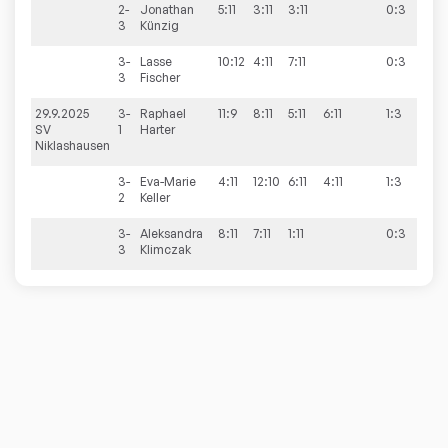
2-
Jonathan
5:11
3:11
3:11
0:3
3
Künzig
3-
Lasse
10:12
4:11
7:11
0:3
3
Fischer
29.9.2025
3-
Raphael
11:9
8:11
5:11
6:11
1:3
1:9
SV
1
Harter
Niklashausen
3-
Eva-Marie
4:11
12:10
6:11
4:11
1:3
2
Keller
3-
Aleksandra
8:11
7:11
1:11
0:3
3
Klimczak