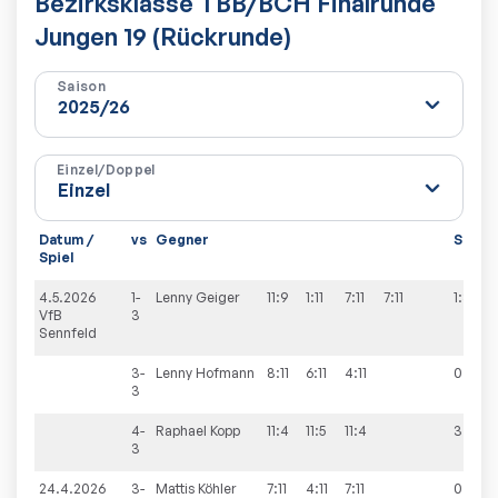
Bezirksklasse TBB/BCH Finalrunde
Jungen 19 (Rückrunde)
Saison
Einzel/Doppel
Datum /
vs
Gegner
Sätze
Spiel
4.5.2026
1-
Lenny
Geiger
11:9
1:11
7:11
7:11
1:3
VfB
3
Sennfeld
3-
Lenny
Hofmann
8:11
6:11
4:11
0:3
3
4-
Raphael
Kopp
11:4
11:5
11:4
3:0
3
24.4.2026
3-
Mattis
Köhler
7:11
4:11
7:11
0:3