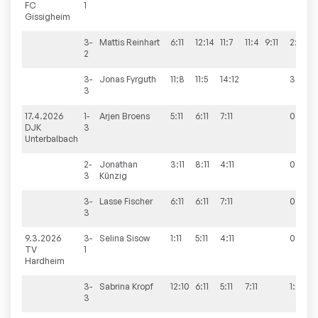
FC
1
Gissigheim
3-
Mattis
Reinhart
6:11
12:14
11:7
11:4
9:11
2:3
2
3-
Jonas
Fyrguth
11:8
11:5
14:12
3:0
3
17.4.2026
1-
Arjen
Broens
5:11
6:11
7:11
0:3
DJK
3
Unterbalbach
2-
Jonathan
3:11
8:11
4:11
0:3
3
Künzig
3-
Lasse
Fischer
6:11
6:11
7:11
0:3
3
9.3.2026
3-
Selina
Sisow
1:11
5:11
4:11
0:3
TV
1
Hardheim
3-
Sabrina
Kropf
12:10
6:11
5:11
7:11
1:3
3