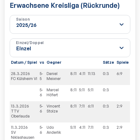
Erwachsene Kreisliga (Rückrunde)
Saison
Einzel/Doppel
Datum / Spiel
vs
Gegner
Sätze
Spiele
28.3.2026
5-
Daniel
8:11
4:11
11:13
0:3
6:9
FC Külsheim VI
5
Meixner
5-
Marcel
8:11
5:11
5:11
0:3
6
Höfert
13.3.2026
5-
Vincent
8:11
7:11
6:11
0:3
2:9
TTV
6
Stolze
Oberlauda
11.3.2026
5-
Udo
5:11
4:11
7:11
0:3
2:9
SV
6
Anderlik
Niklashausen