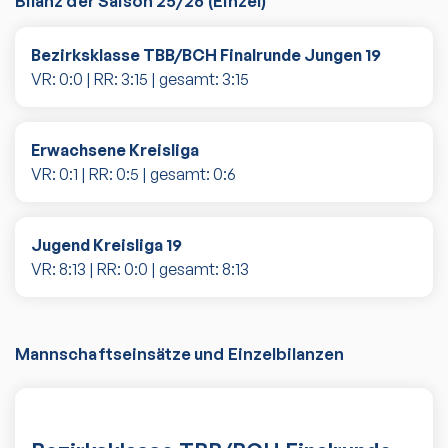
Bilanz der Saison
25/26
(
Einzel
)
Bezirksklasse TBB/BCH Finalrunde Jungen 19
VR:
0
:
0
| RR:
3
:
15
| gesamt:
3
:
15
Erwachsene Kreisliga
VR:
0
:
1
| RR:
0
:
5
| gesamt:
0
:
6
Jugend Kreisliga 19
VR:
8
:
13
| RR:
0
:
0
| gesamt:
8
:
13
Mannschaftseinsätze und Einzelbilanzen