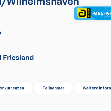
d/Wilhelmshaven
6
 Friesland
onkurrenzen
Teilnehmer
Weitere Infor