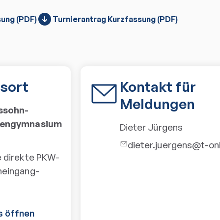
ung (PDF)
Turnierantrag Kurzfassung (PDF)
sort
Kontakt für
Meldungen
ssohn-
riengymnasium
Dieter Jürgens
dieter.juergens@t-on
e direkte PKW-
neingang-
s öffnen