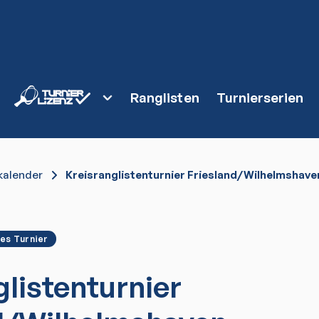
Ranglisten
Turnierserien
kalender
Kreisranglistenturnier Friesland/Wilhelmshav
es Turnier
glistenturnier