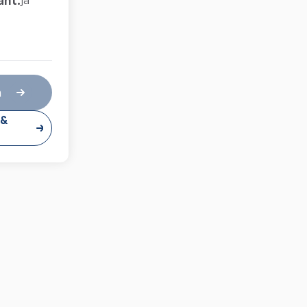
ant:
ja
n
 &