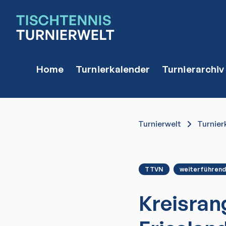
Home
Turnierkalender
Turnierarchiv
Turnierwelt
Turnier
TTVN
weiterführend
Kreisran