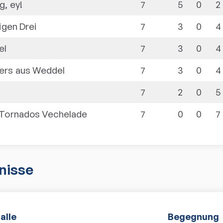
, ey!
7
5
0
2
igen Drei
7
3
0
4
el
7
3
0
4
ers aus Weddel
7
3
0
4
7
2
0
5
 Tornados Vechelade
7
0
0
7
nisse
alle
Begegnung