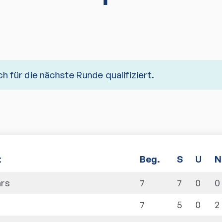
ch für die nächste Runde qualifiziert.
t
Beg.
S
U
N
ars
7
7
0
0
erungen
7
5
0
2