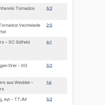
htennis Tornados
5:2
 Tornados Vechelade
2:5
tel
rs
–
SC Sülfeld
6:1
igen Drei
–
SG
5:2
ers aus Weddel
–
1:6
rs
, ey!
–
TTJM
5:2