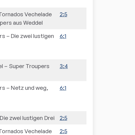
 Tornados Vechelade
2:5
pers aus Weddel
rs
–
Die zwei lustigen
6:1
el
–
Super Troupers
3:4
rs
–
Netz und weg,
6:1
Die zwei lustigen Drei
2:5
 Tornados Vechelade
2:5