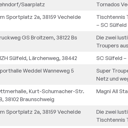
ehndorf/Saarplatz
Tornados Ve
m Sportplatz 2a, 38159 Vechelde
Tischtennis
–
SC Sülfeld
ruckweg GS Broitzem, 38122 Bs
Die zwei lust
Troupers au
ZH Sülfeld, Lärchenweg, 38442
SC Sülfeld
–
porthalle Weddel Wanneweg 5
Super Troup
Netz und weg
ttmerhalle, Kurt-Schumacher-Str.
Magni All Sta
8, 38102 Braunschweig
m Sportplatz 2a, 38159 Vechelde
Die zwei lust
Tischtennis