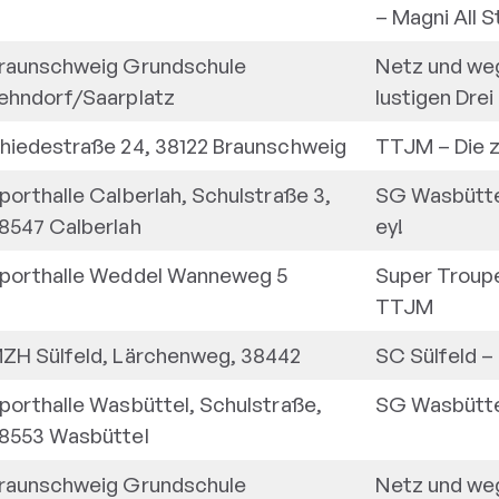
–
Magni All S
raunschweig Grundschule
Netz und weg
ehndorf/Saarplatz
lustigen Drei
hiedestraße 24, 38122 Braunschweig
TTJM
–
Die 
porthalle Calberlah, Schulstraße 3,
SG Wasbütt
8547 Calberlah
ey!
porthalle Weddel Wanneweg 5
Super Troup
TTJM
ZH Sülfeld, Lärchenweg, 38442
SC Sülfeld
–
porthalle Wasbüttel, Schulstraße,
SG Wasbütt
8553 Wasbüttel
raunschweig Grundschule
Netz und weg