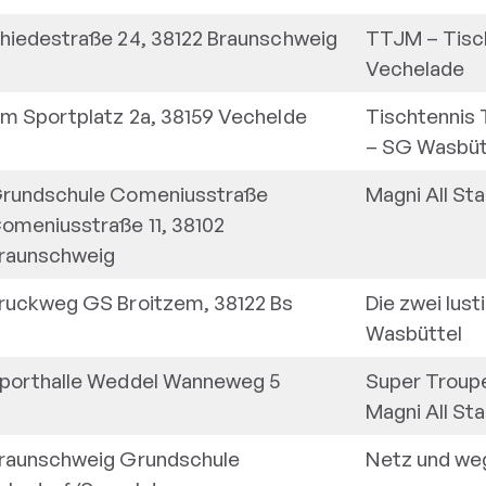
hiedestraße 24, 38122 Braunschweig
TTJM
–
Tisc
der Gruppe
Vechelade
m Sportplatz 2a, 38159 Vechelde
Tischtennis
–
SG Wasbüt
rundschule Comeniusstraße
Magni All Sta
omeniusstraße 11, 38102
raunschweig
ruckweg GS Broitzem, 38122 Bs
Die zwei lust
Wasbüttel
porthalle Weddel Wanneweg 5
Super Troup
Magni All Sta
raunschweig Grundschule
Netz und weg