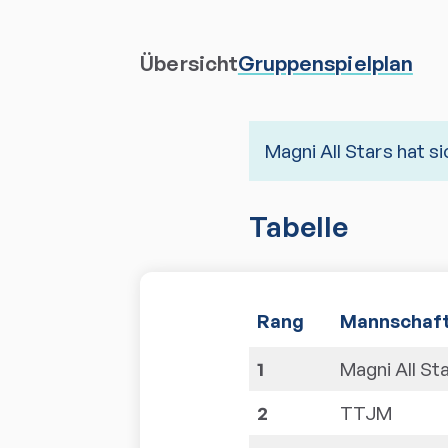
Übersicht
Gruppenspielplan
Magni All Stars hat si
Tabelle
Rang
Mannschaf
1
Magni All St
Tabelle der Gruppenplatzi
2
TTJM