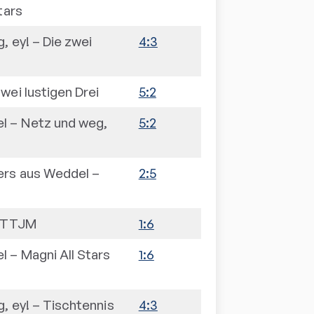
tars
, ey!
–
Die zwei
4:3
zwei lustigen Drei
5:2
el
–
Netz und weg,
5:2
ers aus Weddel
–
2:5
TTJM
1:6
el
–
Magni All Stars
1:6
, ey!
–
Tischtennis
4:3