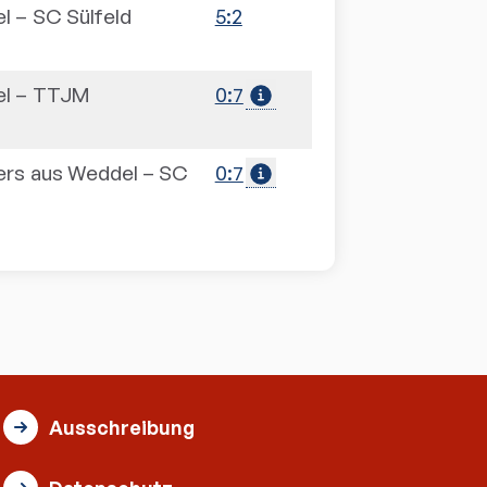
el
–
SC Sülfeld
5:2
el
–
TTJM
0:7
ers aus Weddel
–
SC
0:7
Ausschreibung