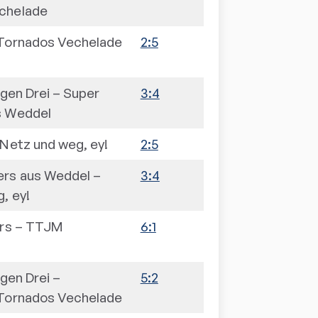
chelade
 Tornados Vechelade
2:5
igen Drei
–
Super
3:4
s Weddel
Netz und weg, ey!
2:5
ers aus Weddel
–
3:4
, ey!
rs
–
TTJM
6:1
igen Drei
–
5:2
 Tornados Vechelade