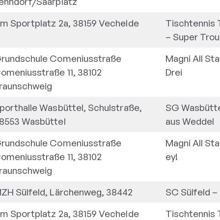
ehndorf/Saarplatz
m Sportplatz 2a, 38159 Vechelde
Tischtennis
–
Super Trou
rundschule Comeniusstraße
Magni All Sta
omeniusstraße 11, 38102
Drei
raunschweig
porthalle Wasbüttel, Schulstraße,
SG Wasbütt
8553 Wasbüttel
aus Weddel
rundschule Comeniusstraße
Magni All Sta
omeniusstraße 11, 38102
ey!
raunschweig
ZH Sülfeld, Lärchenweg, 38442
SC Sülfeld
–
m Sportplatz 2a, 38159 Vechelde
Tischtennis