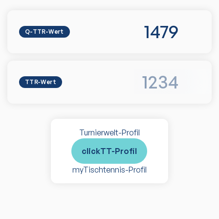
1479
Q-TTR-Wert
1234
TTR-Wert
Turnierwelt-Profil
clickTT-Profil
myTischtennis-Profil