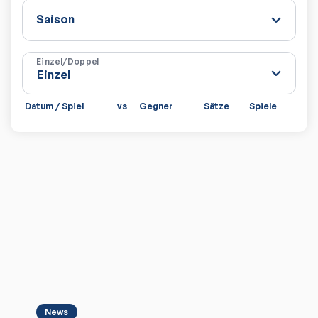
Saison
Einzel/Doppel
Datum / Spiel
vs
Gegner
Sätze
Spiele
News