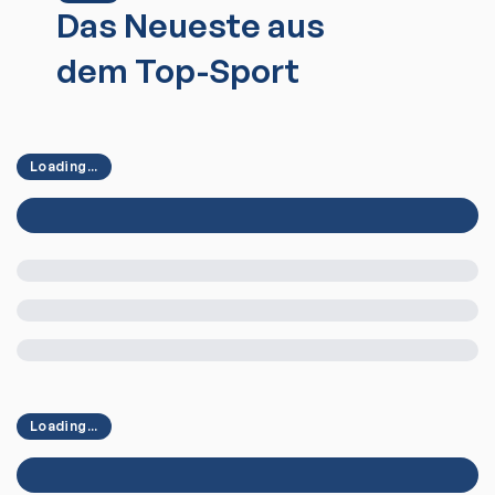
Das Neueste aus
dem Top-Sport
Loading...
Loading...