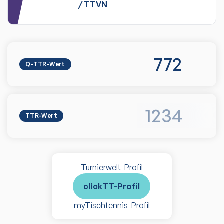
/
TTVN
772
Q-TTR-Wert
1234
TTR-Wert
Turnierwelt-Profil
clickTT-Profil
myTischtennis-Profil