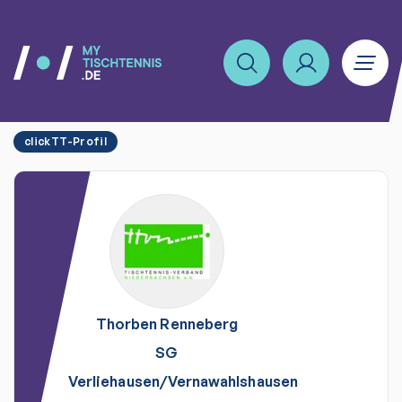
clickTT-Profil
Thorben
Renneberg
SG
Verliehausen/Vernawahlshausen