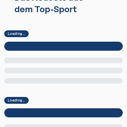
dem Top-Sport
Loading...
Loading...