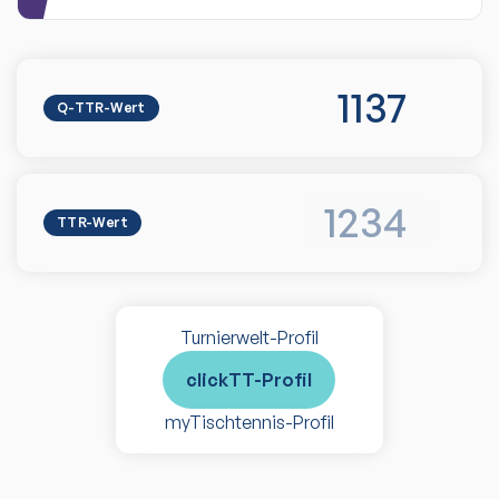
1137
Q-TTR-Wert
1234
TTR-Wert
Turnierwelt-Profil
clickTT-Profil
myTischtennis-Profil