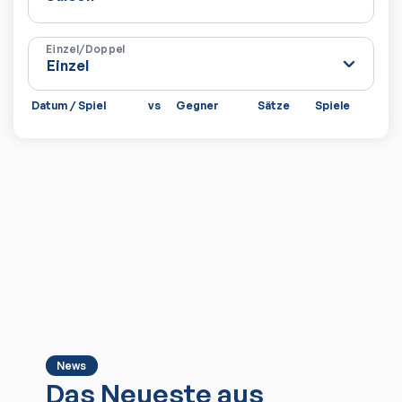
Einzel/Doppel
Datum / Spiel
vs
Gegner
Sätze
Spiele
News
Das Neueste aus