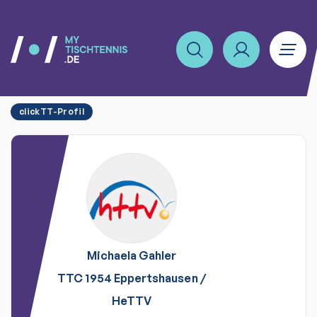
clickTT-Profil
Michaela
Gahler
TTC 1954 Eppertshausen
/
HeTTV