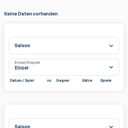
Keine Daten vorhanden
Saison
Einzel/Doppel
Datum / Spiel
vs
Gegner
Sätze
Spiele
Saison