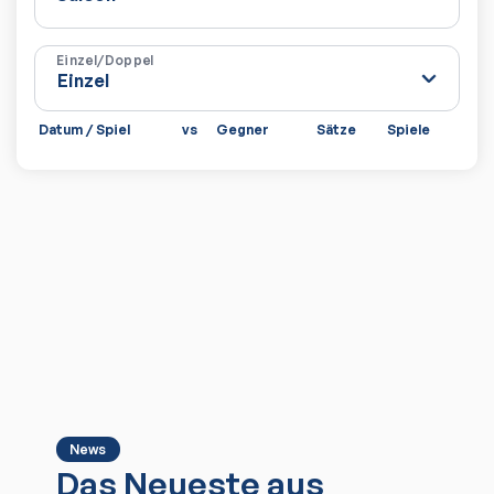
Einzel/Doppel
Datum / Spiel
vs
Gegner
Sätze
Spiele
News
Das Neueste aus